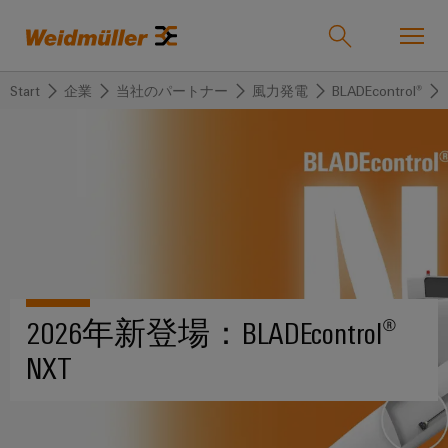
Start
企業
当社のパートナー
風力発電
BLADEcontrol®
オンラインショップ
Support Center
easyConnect
戻
戻
戻
戻
戻
戻
る
る
る
る
る
る
産業
産
ソ
製
サ
企
サ
業
リ
品
ー
業
ポ
ュ
ビ
ー
ソリューション
Weidmüller
ー
ス
ト
産
ワ
IndustryMatch
2026年新登場：BLADEcontrol®
シ
業
イ
課
NXT
製品
ョ
用
ド
題
カ
代
が
ン
接
ミ
ス
理
具
続
ュ
タ
店
体
サービス
的
機
ラ
ム
情