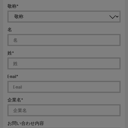
メ
ー
が
お
ラ
敬称
ー
あ
ビ
よ
ー
タ
る
ス
び
の
リ
産
移
経
ン
名
研
業
行
営
グ
究
用
ソ
陣
所
機
ワ
リ
姓
の
器
イ
ュ
サ
メ
ド
メ
ー
ー
ー
ミ
デ
シ
ビ
E-mail
カ
ュ
ィ
ョ
ス
ー
ラ
ア
ン
デ
ー
バ
ニ
サ
企業名
コ
イ
サ
ュ
ー
ン
ス
ポ
ー
ビ
向
フ
け
ー
ス
ス
ィ
お問い合わせ内容
革
ト