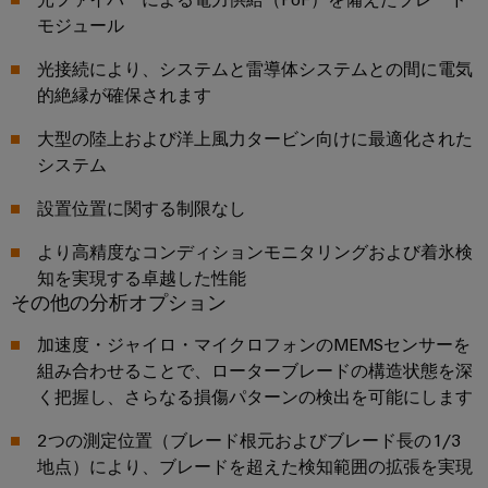
ル
案
ー
カ
リ
モジュール
ペ
制
内
ネ
デ
ン
ア
御
光接続により、システムと雷導体システムとの間に電気
ン
ミ
グ
イ
盤
的絶縁が確保されます
ト
ー
ー
お
製
接
大型の陸上および洋上風力タービン向けに最適化された
サ
問
作
ケ
人
続
システム
ネ
い
制
ー
事
技
御
ッ
合
ブ
設置位置に関する制限なし
盤
術
ト
コ
わ
ル
構
の
より高精度なコンディションモニタリングおよび着氷検
築
(SPE)
ン
せ
エ
コ
の
知を実現する卓越した性能
プ
ン
課
ン
その他の分析オプション
ラ
題
ト
サ
制
に
環
イ
リ
加速度・ジャイロ・マイクロフォンのMEMSセンサーを
ル
対
御
境
ア
組み合わせることで、ローターブレードの構造状態を深
シ
す
テ
盤
方
ン
く把握し、さらなる損傷パターンの検出を可能にします
る
ス
ィ
ソ
お
針
ス
テ
ン
リ
2つの測定位置（ブレード根元およびブレード長の1/3
よ
ム
ュ
グ
地点）により、ブレードを超えた検知範囲の拡張を実現
拠
び
ー
と
概