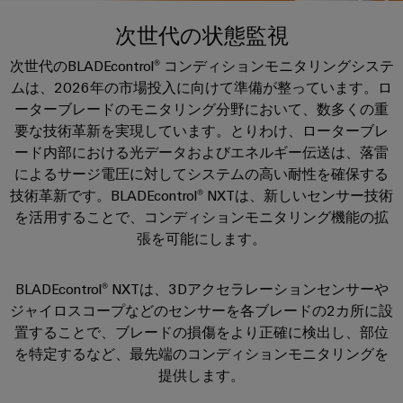
テ
な
器
ー
製
報
ク
姿
次世代の状態監視
に
品
を
ノ
企業
端
特
と
つ
次世代のBLADEcontrol® コンディションモニタリングシステ
ロ
子
り、
ア
約
い
ムは、2026年の市場投入に向けて準備が整っています。ロ
ジ
ソ
台
セ
店
サポート
ーターブレードのモニタリング分野において、数多くの重
て
リ
ー
ン
（一
ュ
要な技術革新を実現しています。とりわけ、ローターブレ
プ
ー
ワ
ブ
般
ード内部における光データおよびエネルギー伝送は、落雷
SNAP
ラ
シ
イ
リ
製
によるサージ電圧に対してシステムの高い耐性を確保する
IN
ョ
グ
ド
技術革新です。BLADEcontrol® NXTは、新しいセンサー技術
サ
品）
ン
接
イ
が
を活用することで、コンディションモニタリング機能の拡
ミ
ー
続
体
ン
販
張を可能にします。
ュ
ビ
技
験
コ
売
ラ
で
ス
術
ネ
店
き
ー
BLADEcontrol® NXTは、3Dアクセラレーションセンサーや
る
ク
カ
（太
PUSH
ジャイロスコープなどのセンサーを各ブレードの2カ所に設
と
3D
タ
ス
陽
IN
置することで、ブレードの損傷をより正確に検出し、部位
の
は
タ
光
世
を特定するなど、最先端のコンディションモニタリングを
接
プ
界。
Weidmüller
ム
発
提供します。
続
リ
175
ケ
電