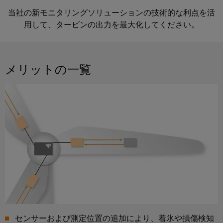
イ
技
ン
周
ー
関
ン
術
当社の新モニタリングソリューションの技術的な利点を活
ト
年
ブ
連
用して、タービンの出力を最大化してください。
フ
基
DC
ル
製
ラ
板
会
マ
ア
品）
ス
用
社
イ
セ
ト
メリットの一覧
プ
概
ク
ン
ラ
ラ
要
ロ
日
ブ
ク
グ
日
グ
本
リ
チ
イ
本
リ
語
ャ
ン
法
Fast
ッ
資
の
端
人
Delivery
ド
料
構
子
サ
築
情
u-
日
台
ー
イ
報
OS
本
と
ビ
ン
と
エ
語
コ
フ
ス
デ
ラ
ッ
版
ネ
ス
ー
ジ
カ
ク
ト
センサーおよび測定位置の追加により、着氷や損傷検知
タ