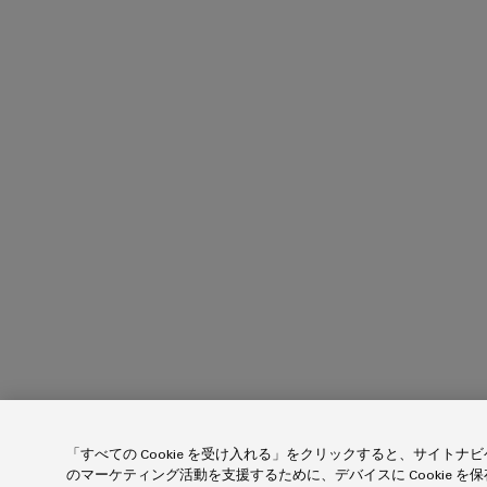
エ
接
ブ
ネ
続
ラ
ソ
ル
リ
ン
ギ
ュ
ド
ー
ー
製
シ
測
ョ
造
定
ン
業
従
産
者）
来
業
電
用
力
AI
実
Weidmüller
績
Industrial
あ
AI
る
発
リ
電
技
「すべての Cookie を受け入れる」をクリックすると、サイト
モ
術
のマーケティング活動を支援するために、デバイスに Cookie 