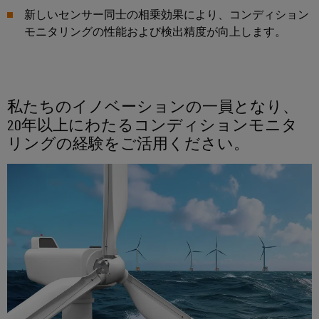
点
シ
フ
要
新しいセンサー同士の相乗効果により、コンディション
デ
コ
ョ
ペ
ィ
モニタリングの性能および検出精度が向上します。
ジ
ン
ー
ン
マ
ジ
ー
タ
ポ
ネ
に
デ
ル
ル
移
ー
ー
ー
動
ド
エ
ネ
ジ
す
タ
私たちのイノベーションの一員となり、
る
ン
ン
メ
フ
セ
20年以上にわたるコンディションモニタ
ジ
ト
ン
ィ
ン
リングの経験をご活用ください。
ニ
ト
ー
タ
接
ア
情
ル
ー
続
リ
報
ド
デ
ケ
ン
お
ー
ワ
ー
タ
グ
よ
イ
セ
ブ
び
ン
ヤ
ワ
ル、
タ
証
リ
イ
パ
ー
明
ン
向
ド
ッ
書
け
グ
ミ
チ
の