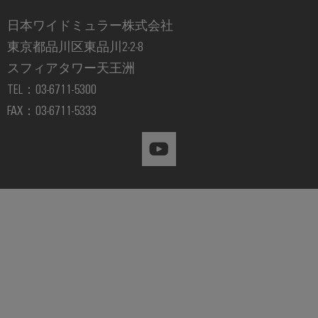
国
レ
ー
ン
ラ
内
ク
日本ワイドミュラー株式会社
ジ
イ
ニ
ト
東京都品川区東品川2-2-8
エ
ア
ュ
ネ
ロ
シ
スフィアタワー天王洲
ン
ル
ー
ニ
ス
ギ
TEL：03-6711-5300
ス
ス
ク
ー
テ
FAX：03-6711-5333
ス
ス
PSIRT
ム
ト
レ
と
当
リ
エ
ー
ソ
社
レ
ジ
ン
リ
シ
の
ー
ジ
ス
ュ
パ
モ
ニ
テ
ー
ー
ジ
ム
ア
シ
（ESS）
ト
ュ
リ
対
ョ
ナ
ー
ン
応
ン
ー
ソ
ル
グ
リ
と
デ
分
ュ
デ
ソ
ー
ー