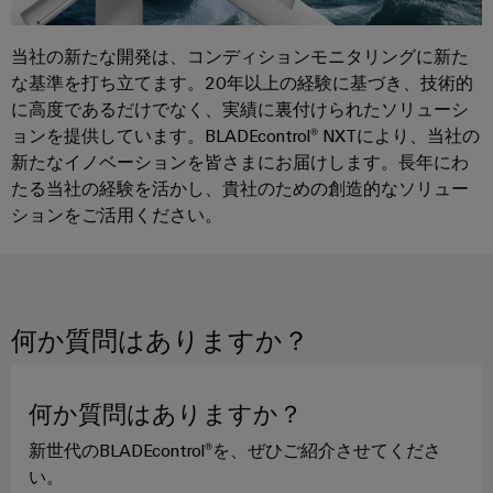
ュ
ケ
ソ
Orange
ス
リ
ラ
ー
Mag
マ
ュ
当社の新たな開発は、コンディションモニタリングに新た
ー
ブ
|
ー
ー
な基準を打ち立てます。20年以上の経験に基づき、技術的
コ
シ
ル
カ
ト
に高度であるだけでなく、実績に裏付けられたソリューシ
ョ
ン
と
ス
キ
ン
ョンを提供しています。BLADEcontrol® NXTにより、当社の
フ
ケ
タ
と
ャ
新たなイノベーションを皆さまにお届けします。長年にわ
製
ィ
ー
マ
ビ
たる当社の経験を活かし、貴社のための創造的なソリュー
品
グ
ブ
ー
ションをご活用ください。
ネ
──
レ
ル
マ
効
ッ
率
ー
ガ
ト
的
PLC
タ
ジ
で、
構
シ
信
ン
築
何か質問はありますか？
PCB
ス
頼
性
コ
テ
ワ
ス
が
ネ
ム
イ
マ
高
何か質問はありますか？
ク
の
く、
ド
ー
拡
新世代のBLADEcontrol®を、ぜひご紹介させてくださ
タ
配
ミ
ト
張
い。
サ
線
ュ
性