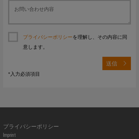
リ
イ
新
グ
リ
ン
的
レ
テ
な
ー
タ
ー
ク
接
ス
ー
続
タ
ニ
ソ
フ
カ
プライバシーポリシー
を理解し、その内容に同
ト
リ
ワ
ェ
ュ
ル
レ
意します。
ー
ー
ー
サ
ー
シ
ク
ス
ポ
ド
ョ
送信
プ
ン
ー
メ
配
レ
*入力必須項目
ト
デ
電
エ
ー
ィ
ボ
ネ
ス
環
ア
ッ
ル
ソ
境
ニ
ク
ギ
リ
製
ュ
ス
ー
ュ
品
ー
ス
ー
コ
ス
プライバシーポリシー
ト
シ
ン
エ
Imprint
レ
ョ
プ