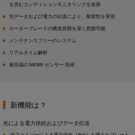
コ
ラ
コ
タ
タ
を含むコンディションモニタリングを改善
ク
ン
ン
ロ
サ
チ
エ
ピ
サ
グ
光データおよび電力の伝送により、耐雷性を実現
ャ
ス
ン
ュ
構
ル
テ
ローターブレードの構造状態を深く把握可能
取
築
ク
ー
テ
ナ
の
扱
ロ
テ
ィ
メンテナンスフリーのシステム
特
ビ
説
ー
定
ィ
ン
リ
の
明
リアルタイム解析
ジ
ン
グ
テ
要
書
ャ
グ
と
件
最先端の MEMS センサー 技術
ィ
の
に
デ
仕
産
対
シ
ワ
ジ
応
様
業
ス
イ
す
タ
変
用
テ
る
ド
ル
更・
ソ
5G
ム
ミ
エ
新機能は？
リ
販
と
ュ
ュ
ン
シ
売
ー
コ
ラ
ジ
ン
終
シ
光による電力供給およびデータ伝送
ン
ー
ニ
ョ
グ
了
ポ
ン
ア
ア
光ファイバーによる電力供給（PoF）を備えたブレード