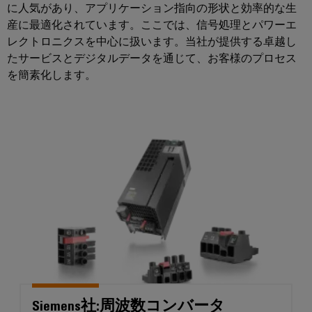
ア
エ
に人気があり、アプリケーション指向の形状と効率的な生
ジ
電
ネ
産に最適化されています。ここでは、信号処理とパワーエ
タ
ル
コ
所
レクトロニクスを中心に扱います。当社が提供する卓越し
ギ
ル
ン
コ
ー
たサービスとデジタルデータを通じて、お客様のプロセス
エ
ト
ン
を
を簡素化します。
ク
活
ロ
ト
用
ス
ー
ロ
し
ペ
ラ
ー
た
リ
資
ラ
Siemens社:周波数コンバータSINA
源
I/O
エ
効
シ
ン
率
ス
ス
産
鉄
テ
業
道
ム
用
鉄
機
道
産
輸
器
業
送
メ
用
に
ー
Siemens社:周波数コンバータ
お
イ