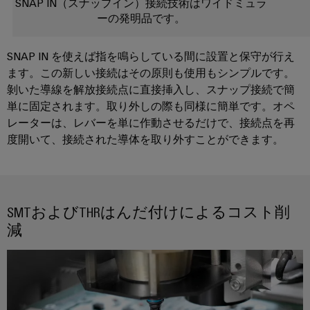
SNAP IN（スナップイン）接続技術はワイドミュラ
ー
フ
ーの発明品です。
ク
ォ
の
ー
安
SNAP IN を使えば指を鳴らしている間に設置と保守が行え
定
ム
ます。この新しい接続はその原則も使用もシンプルです。
性
easyConnect
と
剝いた導線を解放接続点に直接挿入し、スナップ接続で簡
安
単に固定されます。取り外しの際も同様に簡単です。オペ
全
レーターは、レバーを単に作動させるだけで、接続点を再
性
ワ
度開いて、接続された導体を取り外すことができます。
水
ー
処
ク
理・
プ
排
レ
SMTおよびTHRはんだ付けによるコスト削
水
イ
減
処
ス
理
と
水
ア
処
ク
理・