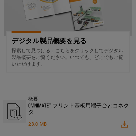
環境
品コ
プラ
アン
チェ
ク
デジタル製品概要を見る
RoHS
探索して見つける：こちらをクリックしてデジタル
REAC
SCIP、
製品概要をご覧ください。いつでも、どこでもご覧
PCFの
いただけます。
宣言を
単かつ
速にダ
ンロー
ワ
概要
イ
OMNIMATE® プリント基板用端子台とコネク
ド
タ
ミ
ュ
23.0 MB
ラ
ー