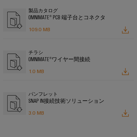
コ
製品カタログ
ン
OMNIMATE® PCB 端子台とコネクタ
フ
ィ
109.0 MB
グ
レ
ー
タ
チラシ
次の
OMNIMATE®ワイヤー間接続
レベ
ルの
1.0 MB
デジ
タル
エン
ジニ
アリ
パンフレット
ング
SNAP IN接続技術ソリューション
– 直
感
的・
3.0 MB
シン
プ
ル・
スピ
ーデ