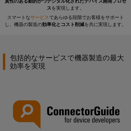
イ
技
貫性のある動的かつデジタル化されたデバイス開発プロセ
ン
60年にわたるパイオニアとしての歴史
周
ー
関
ン
術
ス
を実現します。
ト
年
ブ
連
フ
スマートな
サービス
であらゆる段階でお客様をサポート
基
DC
関連製品・ソリューション
ル
製
ラ
し、機器の製造の
効率化とコスト削減
を共に実現します。
板
会
マ
ア
品）
ス
用
社
イ
セ
ト
ダウンロード
プ
概
ク
ン
ラ
ラ
要
ロ
日
ブ
ク
お問い合わせ
グ
日
包括的なサービスで機器製造の最大
グ
本
リ
チ
イ
本
効率を実現
リ
語
ャ
ン
法
Fast
ッ
資
の
端
人
Delivery
ド
料
構
子
サ
築
情
u-
日
台
ー
イ
報
OS
本
と
ビ
ン
と
エ
語
コ
フ
ス
デ
ラ
ッ
版
ネ
ス
ー
ジ
カ
ク
ト
タ