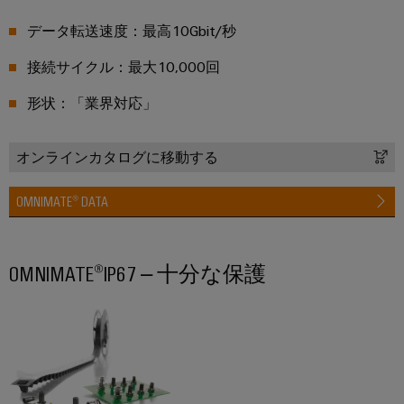
イ
ソ
レ
ー
ー
ソ
データ転送速度：最高10Gbit/秒
テ
リ
ー
ト
ク
レ
ュ
ニ
ナ
ノ
接続サイクル：最大10,000回
ー
ー
ン
ロ
ー
タ）
ジ
シ
形状：「業界対応」
グ
ネ
ー：
と
ョ
コ
ッ
水
測
ン
素
ー
ト
オンラインカタログに移動する
定
ス
ワ
機
IIoT&
用
と
OMNIMATE® DATA
ー
械
オ
ト
ウ
ク
機
ー
ラ
ェ
械
ト
ン
設
IIoT
OMNIMATE®IP67 – 十分な保護
ビ
備
メ
ス
お
ナ
お
ー
デ
よ
よ
ー
シ
ュ
び
び
工
ョ
ー
オ
場
ン
サ
ー
自
オ
ソ
動