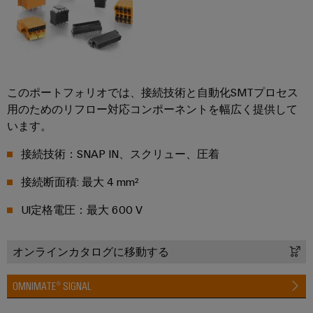
リ
イ
新
グ
リ
ン
的
レ
テ
な
ー
タ
ー
ク
接
ス
ー
続
タ
ニ
ソ
フ
カ
ト
リ
ワ
ェ
このポートフォリオでは、接続技術と自動化SMTプロセス
ュ
ル
レ
ー
用のためのリフロー対応コンポーネントを幅広く提供して
ー
ー
サ
ー
シ
います。
ク
ス
ポ
ド
ョ
プ
ン
接続技術：SNAP IN、スクリュー、圧着
ー
メ
配
レ
ト
デ
電
エ
ー
接続断面積: 最大 4 mm²
ィ
ボ
ネ
ス
環
Ul定格電圧：最大 600 V
ア
ッ
ル
ソ
境
ニ
ク
ギ
リ
製
ュ
ス
ー
オンラインカタログに移動する
ュ
品
ー
ス
ー
コ
ス
ト
OMNIMATE® SIGNAL
シ
ン
エ
レ
ョ
プ