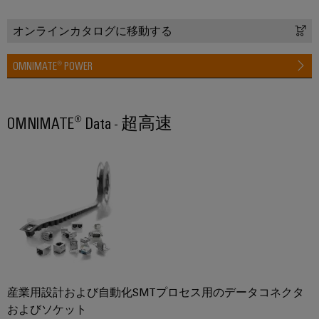
散
ィ
シ
リ
タ
型
ス
ョ
オンラインカタログに移動する
ッ
オ
ン
ト
製
ド
お
ー
リ
品
よ
OMNIMATE® POWER
ス
ト
び
ビ
カ
テ
製
メ
ュ
タ
ー
品
ー
ー
OMNIMATE® Data - 超高速
ロ
ト
シ
水
シ
グ
リ
ョ
素
ョ
レ
ン
エ
修
ン
ー
ネ
理
ル
エ
IIoT
と
ギ
信
ネ
と
ー
交
号
ル
移
自
換
変
行
ギ
動
部
を
換
ー
化
支
品
器
管
え
産業用設計および自動化SMTプロセス用のデータコネクタ
の
（ア
る
理
およびソケット
ト
パ
キ