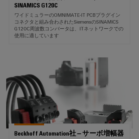
け
カ
SINAMICS G120C
ー
る
気
サ
ワイドミュラーのOMNIMATE-IT PCBプラグイン
プ
候
コネクタと組み合わされたSiemensのSINAMICS
ネ
リ
に
G120C周波数コンバータは、ITネットワークでの
ッ
優
ン
使用に適しています
し
ト
ト
い
基
モ
タ
ビ
板
ッ
リ
Beckhoff Automation社 – 
用
テ
チ
ィ
プ
パ
の
ラ
ネ
た
グ
め
ル
の
イ
最
エ
ン
新
ン
端
か
つ
ジ
子
デ
ニ
台
ジ
Beckhoff Automation社 – サーボ増幅器
ア
タ
と