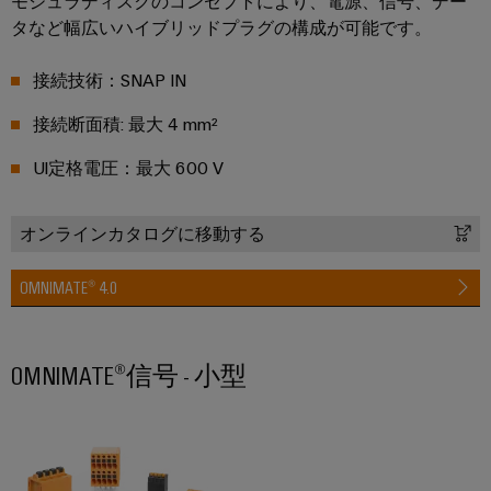
メ
モジュラディスクのコンセプトにより、電源、信号、デー
ー
が
お
ラ
ー
タなど幅広いハイブリッドプラグの構成が可能です。
あ
ビ
よ
ー
タ
る
ス
び
の
接続技術：SNAP IN
リ
産
移
経
ン
研
接続断面積: 最大 4 mm²
業
行
営
グ
究
用
ソ
陣
Ul定格電圧：最大 600 V
所
機
ワ
リ
の
器
イ
ュ
オンラインカタログに移動する
サ
メ
ド
メ
ー
ー
ー
ミ
デ
シ
OMNIMATE® 4.0
ビ
カ
ュ
ィ
ョ
ス
ー
ラ
ア
ン
デ
ー
OMNIMATE®信号 - 小型
バ
ニ
サ
コ
イ
サ
ュ
ー
ン
ス
ポ
ー
ビ
向
フ
け
ー
ス
ス
ィ
革
ト