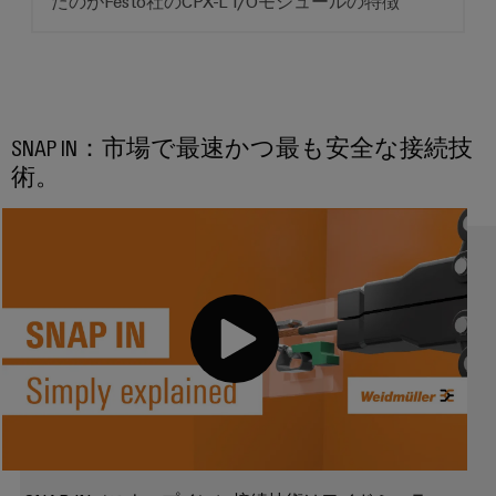
たのがFesto社のCPX-L I/Oモジュールの特徴
ー
の
未
ト
来
ア
へ
ク
送
セ
電
SNAP IN：市場で最速かつ最も安全な接続技
ス
と
術。
産
配
業
電
用
現
代
サ
の
ー
エ
ビ
ネ
ル
ス
ギ
プ
ー
ネ
ラ
ッ
ッ
ト
ト
ワ