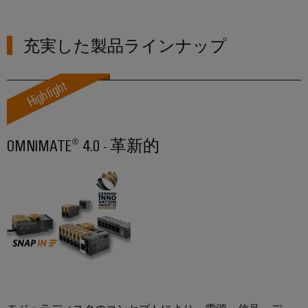
ュ
ケ
ソ
Orange
ス
リ
ラ
ー
Mag
マ
ュ
ー
ブ
|
充実した製品ラインナップ
ー
ー
コ
シ
ル
カ
ト
ョ
ン
と
ス
キ
Highlight
ン
フ
ケ
タ
と
ャ
製
ィ
ー
マ
ビ
品
グ
ブ
ー
ネ
──
OMNIMATE® 4.0 - 革新的
レ
ル
マ
効
ッ
率
ー
ガ
ト
的
PLC
タ
ジ
で、
構
シ
信
ン
築
PCB
ス
頼
性
コ
テ
ワ
ス
が
ネ
ム
イ
マ
高
ク
の
く、
ド
ー
拡
タ
配
ミ
ト
張
サ
線
ュ
性