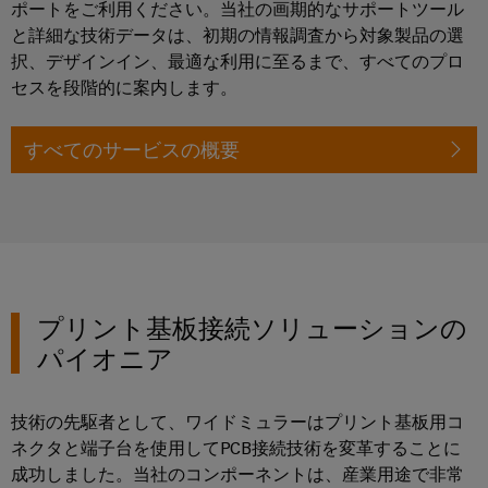
シ
ペ
ポートをご利用ください。当社の画期的なサポートツール
産
ド
示
ー
ョ
と詳細な技術データは、初期の情報調査から対象製品の選
業
バ
会
ジ
ン
に
択、デザインイン、最適な利用に至るまで、すべてのプロ
に
用
ス
移
よ
グ
セスを段階的に案内します。
サ
動
分
る
ロ
す
ー
電
安
る
ー
すべてのサービスの概要
全
ビ
器
な
バ
ス
操
ル
プ
業
フ
の
自
ラ
確
ェ
動
ッ
保
ア
化
ト
太
と
と
フ
プリント基板接続ソリューションの
陽
イ
ソ
ォ
パイオニア
光
ベ
フ
ー
発
ン
ト
ム
技術の先駆者として、ワイドミュラーはプリント基板用コ
電
ト
ウ
easyConnect
ネクタと端子台を使用してPCB接続技術を変革することに
太
ェ
デ
陽
成功しました。当社のコンポーネントは、産業用途で非常
発