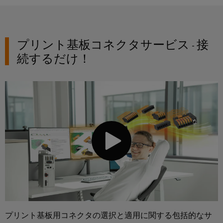
ー
プ
保
シ
ー
フ
ラ
護
ョ
を
ェ
ン
と
ン
見
ー
プリント基板コネクタサービス - 接
ト
過
つ
ス
続するだけ！
産
産
電
け
業
業
圧
EDI
ま
用
プ
保
イ
し
ロ
IoT
護
ン
ょ
セ
ス
タ
う
産
PV
業
ー
業
界
接
フ
向
セ
続
け
イ
ェ
キ
箱
の
ベ
ー
統
ュ
フ
ン
合
ス
リ
ソ
ィ
ト
テ
リ
ー
と
ュ
ィ
概
プリント基板用コネクタの選択と適用に関する包括的なサ
ー
ル
展
要