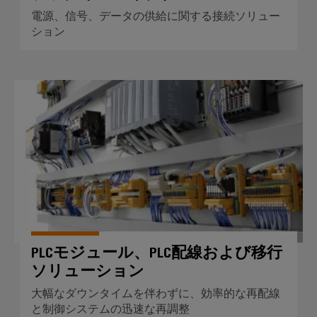
ー
電源、信号、データの供給に関する接続ソリュー
ジ
ション
ャ
の
加
PLCモジュール、PLC配線お
工
と
取
り
付
け
カ
ス
PLCモジュール、PLC配線および移行
タ
ソリューション
ム
大幅なダウンタイムを伴わずに、効率的な再配線
ケ
と制御システムの迅速な再調整