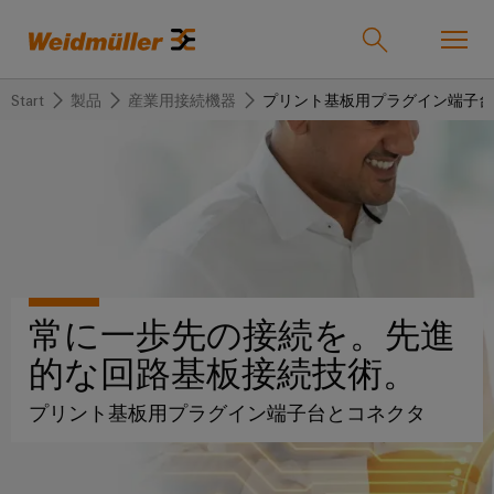
Start
製品
産業用接続機器
プリント基板用プラグイン端子台
オンラインショップ
Support Center
easyConnect
戻
戻
戻
戻
戻
戻
る
る
る
る
る
る
産業
産
ソ
製
サ
企
サ
業
リ
品
ー
業
ポ
ュ
ビ
ー
ソリューション
Weidmüller
常に一歩先の接続を。先進
ー
ス
ト
産
ワ
IndustryMatch
的な回路基板接続技術。
シ
業
イ
課
製品
ョ
用
ド
題
カ
代
プリント基板用プラグイン端子台とコネクタ
が
ン
接
ミ
ス
理
具
続
ュ
タ
店
体
サービス
的
機
ラ
ム
情