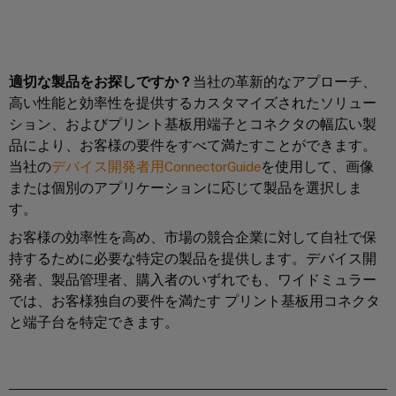
コ
ラ
コ
タ
タ
ク
ン
ン
ロ
サ
チ
エ
ピ
サ
グ
ャ
ス
ン
ュ
構
ル
テ
適切な製品をお探しですか？
当社の革新的なアプローチ、
取
築
ク
ー
テ
ナ
の
高い性能と効率性を提供するカスタマイズされたソリュー
扱
ロ
テ
ィ
特
ビ
ション、およびプリント基板用端子とコネクタの幅広い製
説
ー
定
ィ
ン
品により、お客様の要件をすべて満たすことができます。
リ
の
明
ジ
ン
グ
当社の
デバイス開発者用ConnectorGuide
を使用して、画像
テ
要
書
ャ
グ
と
件
または個別のアプリケーションに応じて製品を選択しま
ィ
の
に
デ
す。
仕
産
対
シ
ワ
ジ
応
様
お客様の効率性を高め、市場の競合企業に対して自社で保
業
ス
イ
す
タ
持するために必要な特定の製品を提供します。デバイス開
変
用
テ
る
ド
ル
発者、製品管理者、購入者のいずれでも、ワイドミュラー
更・
ソ
5G
ム
ミ
エ
では、お客様独自の要件を満たす プリント基板用コネクタ
リ
販
と
ュ
ュ
と端子台を特定できます。
ン
シ
売
ー
コ
ラ
ジ
ン
終
シ
ン
ー
ニ
ョ
グ
了
ポ
ン
ア
ア