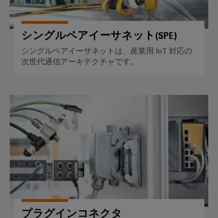
セ
ン
シングルペアイーサネット(SPE)
ブ
リ
シングルペアイーサネットは、産業用 IoT 対応の
サ
次世代通信アーキテクチャです。
ー
ビ
ス
プラグインコネクタ
組
端
子
台
エ
ン
ク
プラグインコネクタ
ロ