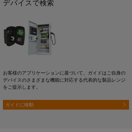
デバイスで検索
点
シ
フ
要
デ
コ
ョ
ペ
ィ
ジ
ン
ー
ン
マ
ジ
ー
タ
ポ
ネ
に
デ
ル
ル
移
ー
ー
ー
動
ド
エ
ネ
ジ
す
タ
る
ン
ン
メ
フ
セ
ジ
ト
ン
ィ
ン
ニ
ト
ー
タ
接
ア
情
ル
ー
続
お客様のアプリケーションに基づいて、ガイドはご自身の
リ
報
ド
デ
デバイスのさまざまな機能に対応する代表的な製品レンジ
ケ
ン
お
ー
ワ
をご提示します。
ー
タ
グ
よ
イ
セ
ブ
び
ン
ヤ
ワ
ル、
ガイドに移動
タ
証
リ
イ
パ
ー
明
ン
向
ド
ッ
書
け
グ
ミ
チ
の