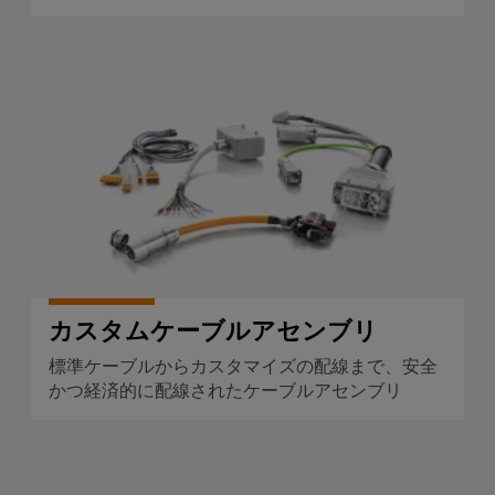
ー
ブ
ル
カスタムケーブルアセンブリ
ア
セ
ン
ブ
リ
Fast
Delivery
サ
カスタムケーブルアセンブリ
ー
ビ
標準ケーブルからカスタマイズの配線まで、安全
かつ経済的に配線されたケーブルアセンブリ
ス
製
品