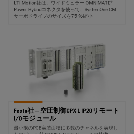
エ
LTI Motion社は、ワイドミュラー OMNIMATE®
接
ブ
ネ
Power Hybridコネクタを使って、SystemOne CM
続
ラ
ソ
サーボドライブのサイズを75 %縮小
ル
リ
ン
ギ
ュ
ド
ー
ー
製
シ
測
Festo社 – 空圧制御CPX-L I
ョ
造
定
ン
業
従
産
者）
来
業
電
用
力
AI
実
Weidmüller
績
Industrial
あ
AI
る
Festo社 – 空圧制御CPX-L IP20リモート
発
I/Oモジュール
リ
電
技
モ
最小限のPCB実装面積に多数のチャネルを実現し
術