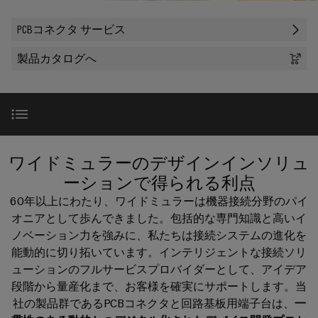
テ
な
器
ー
製
報
ク
姿
PCBコネクタ サービス
に
品
を
ノ
企業
端
特
と
つ
ロ
製品カタログへ
子
り、
ア
約
い
ジ
ソ
台
セ
店
サポート
て
リ
ー
ン
（一
ュ
プ
ー
ワ
ブ
般
SNAP
ラ
シ
イ
リ
製
IN
ョ
グ
ド
製品検索
サ
品）
ン
接
ワイドミュラーのデザインインソリュ
イ
が
ミ
ー
続
ーションで得られる利点
体
ン
販
ュ
ビ
技
験
ラインアップ
60年以上にわたり、ワイドミュラーは機器接続分野のパイ
コ
売
ラ
で
ス
術
オニアとして歩んできました。包括的な専門知識と高いイ
ネ
店
き
ー
ノベーション力を強みに、私たちは接続システムの進化を
る
ク
サービス
カ
（太
PUSH
と
3D
能動的に切り拓いています。インテリジェントな接続ソリ
タ
ス
陽
IN
の
は
ューションのフルサービスプロバイダーとして、アイデア
タ
光
世
接
採用実績
段階から量産化まで、お客様を確実にサポートします。当
プ
界。
Weidmüller
ム
発
続
社の製品群であるPCBコネクタと回路基板用端子台は、
一
リ
175
ケ
電