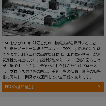
セ
排
水
サ
処
リ
理
向
ツ
け
の
ー
ソ
ル
リ
ュ
SMTおよびTHRに対応したPCB接続技術を採用すること
自
ー
で、機器メーカーは総所有コスト（TCO）を持続的に削減
シ
動
できます。組立工程の高度な自動化、工程数の削減、製造
ョ
機
安定性の向上により、設計段階からコスト低減を図ること
ン
械
が可能です。さらに、最適化されたはんだ付けプロセス
風
は、プロセス信頼性の向上、手直し率の低減、量産の効率
ソ
力
化に寄与し、開発から運用までの全工程を支えます。
フ
エ
ト
PCB の組立種別
ネ
ウ
ル
ェ
ギ
ア