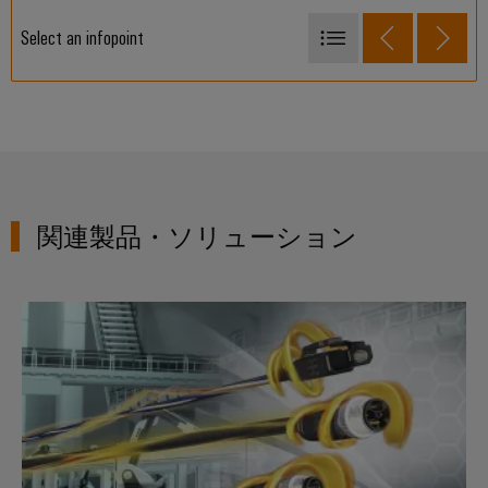
明
Select an infopoint
制
1962
御
盤
1978
イ
1980
ン
1999
フ
ラ
2003
関連製品・ソリューション
ス
2013
ト
2019
ラ
シングルペアイーサネット(SPE
2021
ク
チ
2022
ャ
2025
ア