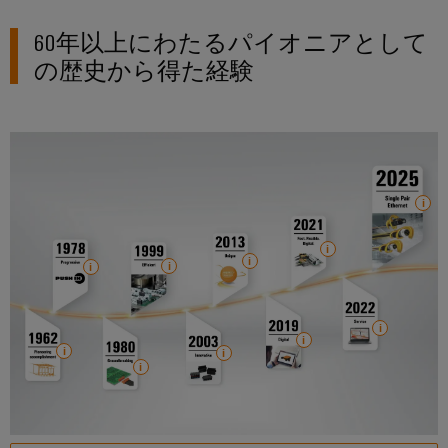
ー
風
マ
60年以上にわたるパイオニアとして
力
エ
ー
の歴史から得た経験
ネ
カ
ル
ー
ギ
ー
産
に
お
業
け
用
る
卓
プ
越
リ
し
ン
た
操
タ
業
産
業
用
照