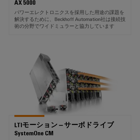
AX 5000
ル
リ
コ
な
パワーエレクトロニクスを採用した用途の課題を
ン
ネ
ソ
解決するために、Beckhoff Automation社は接続技
リ
グ
ク
術の分野でワイドミュラーと協力しています
ュ
ツ
タ
ー
ー
シ
PCB
ョ
ル
ン
コ
LTIモーション – サーボドライブ S
と
ネ
造
ビ
ク
船
ジ
タ
海
ュ
サ
事
ア
業
ー
ル
界
ビ
向
化
け
ス
ツ
の
ー
包
OEM（相
LTIモーション – サーボドライブ
括
ル
手
SystemOne CM
的
な
先