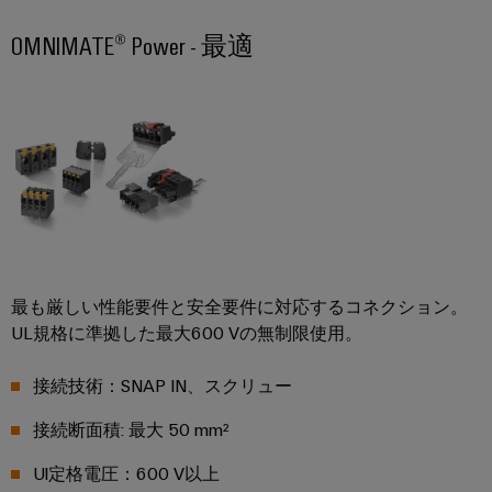
国
レ
ー
ン
ラ
内
ク
OMNIMATE® Power - 最適
ジ
イ
ニ
ト
エ
ア
ュ
ネ
ロ
シ
ン
ル
ー
ニ
ス
ギ
ス
ス
ク
ー
テ
ス
ス
PSIRT
ム
ト
レ
と
当
リ
エ
ー
ソ
社
レ
ジ
ン
リ
シ
の
ー
ジ
ス
ュ
最も厳しい性能要件と安全要件に対応するコネクション。
パ
モ
ニ
テ
ー
UL規格に準拠した最大600 Vの無制限使用。
ー
ジ
ム
ア
シ
（ESS）
ト
ュ
リ
対
接続技術：SNAP IN、スクリュー
ョ
ナ
ー
ン
応
ン
ー
ソ
ル
接続断面積: 最大 50 mm²
グ
リ
と
デ
分
ュ
デ
Ul定格電圧：600 V以上
ソ
ー
ー