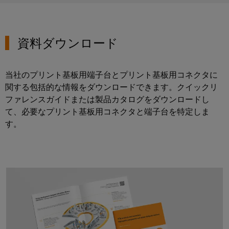
イ
ノ
ベ
ー
資料ダウンロード
シ
ョ
ン
当社のプリント基板用端子台とプリント基板用コネクタに
お客
関する包括的な情報をダウンロードできます。クイックリ
様の
ファレンスガイドまたは製品カタログをダウンロードし
業界
向け
て、必要なプリント基板用コネクタと端子台を特定しま
の実
す。
用的
な接
続
性。
当社
の産
デジタル製品概要を見る
業接
続性
イノ
ベー
ショ
ン。