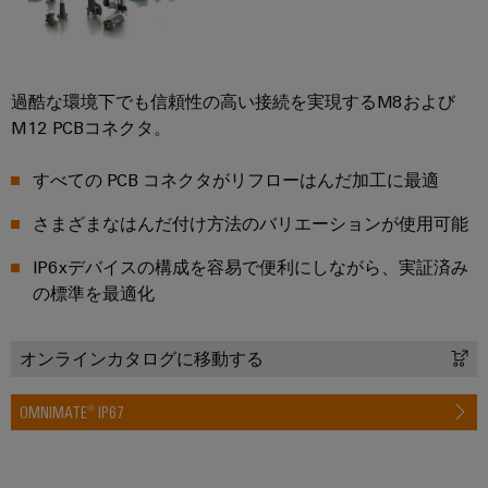
ト
ン
電
化
フ
メ
ラ
の
源
ト
ー
各
イ
ウ
分
シ
プ
ン
野
過酷な環境下でも信頼性の高い接続を実現するM8および
ェ
ョ
リ
注
に
M12 PCBコネクタ。
ア
対
ン
ン
文
応
の
ト
オ
すべての PCB コネクタがリフローはんだ加工に最適
産
す
ソ
基
プ
る
業
さまざまなはんだ付け方法のバリエーションが使用可能
ソ
リ
板
シ
分
リ
ュ
用
ョ
ュ
析
IP6xデバイスの構成を容易で便利にしながら、実証済み
ー
ハ
ー
ン
の標準を最適化
シ
産
シ
ウ
ョ
eShop
業
ョ
ジ
ン
オンラインカタログに移動する
オ
ン
ン
OCI
石
ー
パ
グ
イ
OMNIMATE® IP67
油/
ト
ー
ン
ガ
落
メ
ト
タ
ス
雷
ー
ナ