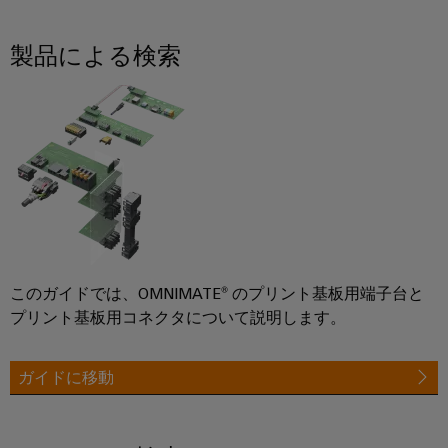
ル
案
ー
カ
リ
ペ
制
内
ネ
デ
ン
ア
製品による検索
御
ン
ミ
グ
イ
盤
ト
ー
ー
お
製
接
サ
問
作
ケ
人
続
ネ
い
制
ー
事
技
御
ッ
合
ブ
盤
術
ト
コ
わ
ル
構
の
築
(SPE)
ン
せ
エ
コ
の
プ
ン
課
ン
ラ
題
ト
このガイドでは、OMNIMATE® のプリント基板用端子台と
サ
制
に
環
イ
リ
プリント基板用コネクタについて説明します。
ル
対
御
境
ア
シ
す
テ
盤
方
ン
る
ス
ィ
ガイドに移動
ソ
お
針
ス
テ
ン
リ
よ
ム
ュ
グ
拠
び
ー
と
概