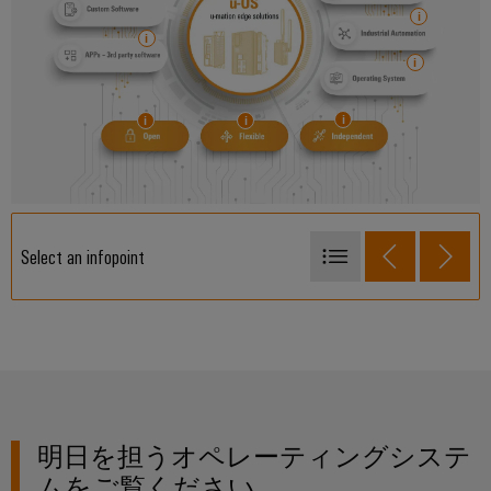
点
シ
フ
要
デ
コ
ョ
ペ
ィ
ジ
ン
ー
ン
マ
ジ
ー
タ
ポ
ネ
に
デ
ル
ル
移
ー
ー
ー
動
ド
エ
ネ
ジ
す
タ
る
ン
ン
メ
フ
セ
ジ
ト
ン
ィ
ン
ニ
ト
ー
タ
接
ア
情
Select an infopoint
ル
ー
続
リ
報
ド
デ
ケ
産業用 IoT
ン
お
ー
ワ
ー
タ
産業オートメーション
グ
よ
イ
セ
ブ
び
オペレーティングシステム
ン
ヤ
ワ
ル、
タ
証
リ
カスタムソフトウェア
イ
パ
ー
明
ン
向
ド
ッ
アプリ – サードパーティ製ソフトウェア
明日を担うオペレーティングシステ
書
け
グ
ミ
チ
の
ムをご覧ください
u-OS：オープン