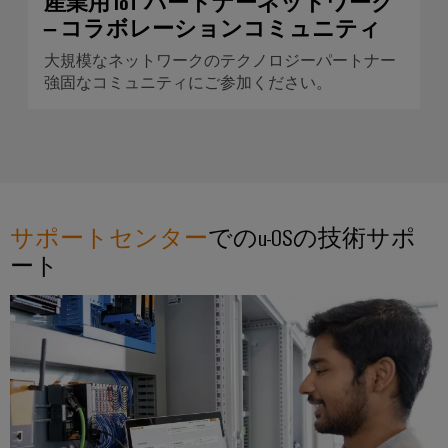
産業用 IoT パートナーネットワーク
明
– コラボレーションコミュニティ
制
大規模なネットワークのテクノロジーパートナー
御
強固なコミュニティにご参加ください。
盤
イ
ン
フ
ラ
サポートセンター
でのu-OSの技術サポ
ス
ト
ート
ラ
ク
チ
ャ
ア