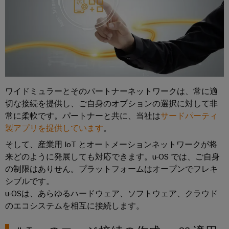
イ
ソ
レ
ー
ー
ソ
テ
リ
ー
ト
ク
レ
ュ
ニ
ナ
ノ
ー
ー
ン
ロ
ー
タ）
ジ
シ
グ
ネ
ー：
と
ョ
コ
ッ
水
測
ン
素
ー
ト
ワイドミュラーとそのパートナーネットワークは、常に適
定
ス
ワ
機
切な接続を提供し、ご自身のオプションの選択に対して非
IIoT&
用
と
ー
常に柔軟です。パートナーと共に、当社は
サードパーティ
械
オ
ト
ウ
ク
製アプリを提供しています
。
機
ー
ラ
ェ
械
そして、産業用 IoT とオートメーションネットワークが将
ト
ン
設
IIoT
ビ
来どのように発展しても対応できます。u-OS では、ご自身
備
メ
ス
お
ナ
お
の制限はありせん。プラットフォームはオープンでフレキ
ー
デ
よ
よ
ー
シブルです。
シ
ュ
び
び
u-OSは、あらゆるハードウェア、ソフトウェア、クラウド
工
ョ
ー
オ
のエコシステムを相互に接続します。
場
ン
サ
ー
自
オ
ソ
動