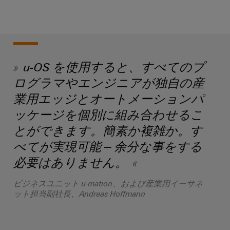
け
カ
ー
る
気
サ
プ
候
ネ
リ
に
ッ
優
ン
し
ト
u-OS を使用すると、すべてのプ
ト
い
ログラマやエンジニアが独自の産
基
モ
タ
ビ
板
業用エッジとオートメーションパ
ッ
リ
用
テ
チ
ッケージを個別に組み合わせるこ
ィ
プ
パ
とができます。簡素か複雑か。す
の
ラ
ネ
た
べてが実現可能 – 余分な事をする
グ
め
ル
の
必要はありません。
イ
最
エ
ン
新
ビジネスユニット u-mation、および産業用イーサネ
ン
端
か
ット担当副社長、Andreas Hoffmann
つ
ジ
子
デ
ニ
台
ジ
ア
タ
と