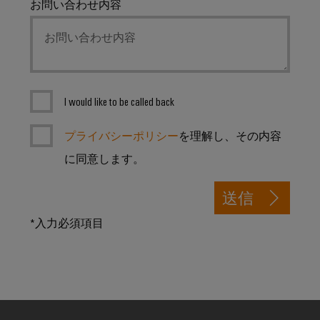
ー
お問い合わせ内容
ブ
ル
ア
セ
ン
I would like to be called back
ブ
リ
プライバシーポリシー
を理解し、その内容
に同意します。
Fast
Delivery
送信
サ
ー
*入力必須項目
ビ
ス
製
品