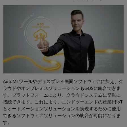
国
レ
ー
ン
ラ
内
ク
ジ
イ
ニ
ト
エ
ア
ュ
ネ
ロ
シ
ン
ル
ー
ニ
ス
ギ
ス
ス
ク
ー
テ
ス
ス
PSIRT
ム
ト
レ
と
当
リ
エ
ー
ソ
社
レ
ジ
ン
リ
シ
の
ー
ジ
ス
ュ
パ
モ
AutoMLツールやディスプレイ画面ソフトウェアに加え、ク
ニ
テ
ー
ー
ジ
ラウドやオンプレミスソリューションもu-OSに統合できま
ム
ア
シ
（ESS）
ト
す。プラットフォームにより、クラウドシステムに簡単に
ュ
リ
対
ョ
接続できます。これにより、エンドツーエンドの産業用IoT
ナ
ー
ン
応
ン
とオートメーションソリューションを実現するために使用
ー
ソ
ル
グ
リ
できるソフトウェアソリューションの統合が可能になりま
と
デ
分
ュ
デ
す。
ソ
ー
ー