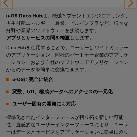
コ
ラ
コ
タ
タ
ク
ン
ン
ロ
サ
チ
エ
ピ
u-OS Data Hub
は、機械とプラントエンジニアリング、
サ
グ
ャ
ス
ン
再生可能エネルギー、農業、ビルインフラなど、様々な
ュ
構
ル
テ
取
築
ク
分野や業界のソフトウェアを接続します。
ー
テ
ナ
の
扱
ロ
アプリとサービスの間を橋渡しします。
テ
ィ
特
ビ
説
ー
定
ィ
Data Hubを使用することで、ユーザーはワイドミュラー
ン
リ
の
明
ジ
のアプリケーション、同社のパートナー企業のアプリケ
ン
グ
テ
要
書
ャ
ーション、および自社のソフトウェアアプリケーション
グ
と
件
ィ
の
からのデータを簡単に交換できます。
に
デ
仕
産
対
シ
ワ
u-OSに完全に統合
ジ
応
様
業
ス
イ
す
タ
変
変数、I/O、構成データへのアクセスの一元化
用
テ
る
ド
ル
更・
ソ
5G
ム
ミ
ユーザー固有の開発にも対応
エ
リ
販
と
ュ
ュ
ン
シ
売
ー
コ
標準化されたインターフェースが切り拓く新しい可能
ラ
ジ
ン
終
シ
性：直感的なユーザーインターフェースにより、ユーザ
ン
ー
ニ
ョ
グ
了
ーはデータとサービスをアプリケーションに簡単に割り
ポ
ン
ア
ア