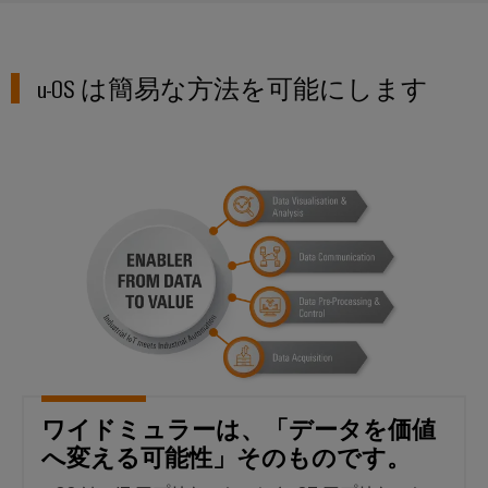
ル
リ
コ
な
ン
ネ
ソ
リ
グ
ク
u-OS は簡易な方法を可能にします
ュ
ツ
タ
ー
ー
シ
PCB
ョ
ル
ワイドミュラーは、「データを
ン
コ
と
ネ
造
ビ
ク
船
ジ
タ
海
ュ
サ
事
ア
業
ー
ル
界
ビ
向
化
け
ス
ツ
の
ー
包
OEM（相
ワイドミュラーは、「データを価値
括
ル
手
へ変える可能性」そのものです。
的
な
先