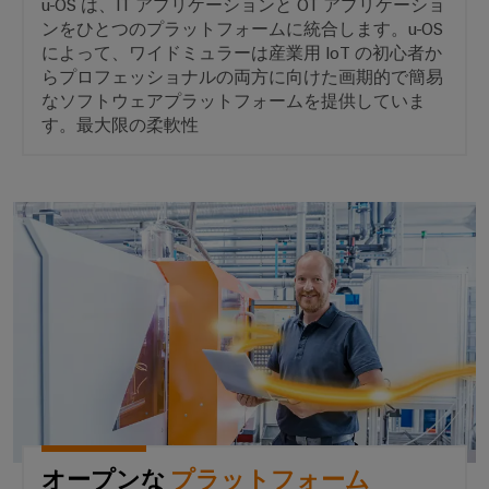
エ
u-OS は、IT アプリケーションと OT アプリケーショ
接
ブ
ンをひとつのプラットフォームに統合します。u-OS
ネ
続
ラ
によって、ワイドミュラーは産業用 IoT の初心者か
ソ
ル
リ
らプロフェッショナルの両方に向けた画期的で簡易
ン
ギ
ュ
なソフトウェアプラットフォームを提供していま
ド
ー
ー
す。最大限の柔軟性
製
シ
測
ョ
造
定
ン
業
オープンな *プラットフォーム
従
産
者）
来
業
電
用
力
AI
実
Weidmüller
績
Industrial
あ
AI
る
発
リ
電
技
モ
オープンな
プラットフォーム
術