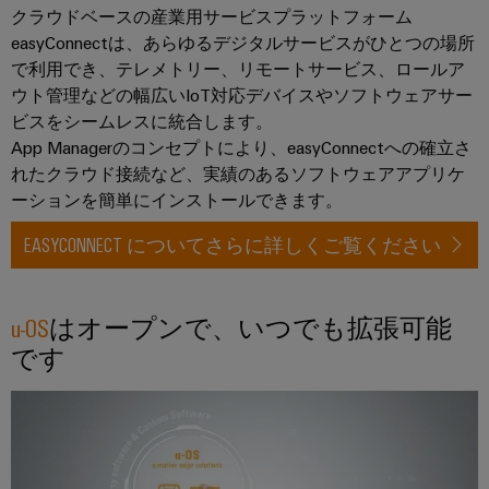
散
ィ
クラウドベースの産業用サービスプラットフォーム
シ
リ
タ
型
ス
ョ
easyConnectは、あらゆるデジタルサービスがひとつの場所
ッ
オ
ン
ト
で利用でき、テレメトリー、リモートサービス、ロールア
製
ド
お
ー
リ
ウト管理などの幅広いIoT対応デバイスやソフトウェアサー
品
よ
ス
ト
び
ビ
ビスをシームレスに統合します。
カ
テ
製
メ
App Managerのコンセプトにより、easyConnectへの確立さ
ュ
タ
ー
品
ー
れたクラウド接続など、実績のあるソフトウェアアプリケ
ー
ロ
ト
シ
ーションを簡単にインストールできます。
水
シ
グ
リ
ョ
素
ョ
EASYCONNECT についてさらに詳しくご覧ください
レ
ン
エ
修
ン
ー
ネ
理
ル
エ
IIoT
と
ギ
信
u-OS
はオープンで、いつでも拡張可能
ネ
と
ー
交
号
です
ル
移
自
換
変
行
ギ
動
部
を
換
ー
化
支
品
器
管
え
の
（ア
る
理
ト
パ
キ