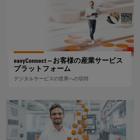
ー
フ
ク
ォ
の
ー
安
定
ム
性
easyConnect
と
安
全
性
easyConnect – お客様の産業サービス
ワ
プラットフォーム
水
ー
処
ク
デジタルサービスの世界への切符
理・
プ
排
レ
水
イ
スマートファクトリー対応ソフ
処
ス
理
と
水
ア
処
ク
理・