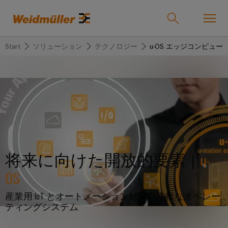
Start
ソリューション
テクノロジー
u-OS エッジコンピュー
オンラインショップ
Support Center
easyConnect
戻
戻
戻
戻
戻
戻
る
る
る
る
る
る
産業
産
ソ
製
サ
企
サ
業
リ
品
ー
業
ポ
ュ
ビ
ー
ソリューション
Weidmüller
将来に向けた開放的要素 |
u-
ー
ス
ト
産
ワ
IndustryMatch
シ
業
イ
OS
課
製品
ョ
用
ド
題
カ
代
が
産業用 IoT とオートメーション対応の柔軟なオペレー
ン
接
ミ
ス
理
具
ティングシステム
続
ュ
タ
店
体
サービス
的
機
ラ
ム
情