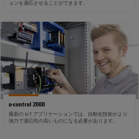
ア
エ
ョンを適応させることができます。
ジ
電
ネ
タ
ル
コ
所
ギ
ル
ン
コ
ー
エ
ト
ン
を
ク
活
ロ
ト
用
ス
ー
ロ
し
ペ
ラ
ー
た
リ
資
ラ
源
I/O
エ
効
シ
ン
率
ス
ス
産
鉄
テ
業
道
ム
用
u-control 2000
鉄
機
道
産
最新の IoT アプリケーションでは、自動化技術がより
輸
器
業
強力で適応性の高いものになる必要があります。
送
メ
用
に
ー
お
イ