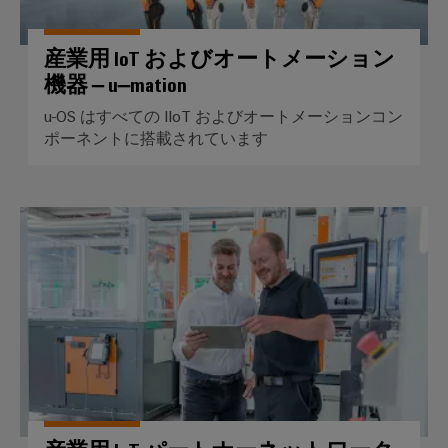
ー
風
マ
力
産業用 IoT およびオートメーション
エ
ー
ネ
機器 – u–mation
カ
ル
ー
u-OS はすべての IIoT およびオートメーションコン
ギ
ー
ポーネントに搭載されています
産
に
お
業
け
用
る
産業用 IoT パートナーネット
卓
プ
越
リ
し
ン
た
操
タ
業
産
業
用
照