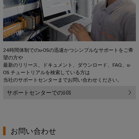
セ
ン
ブ
リ
サ
ー
24時間体制でのu-OSの迅速かつシンプルなサポートをご希
ビ
望の方や
ス
最新のリリース、ドキュメント、ダウンロード、FAQ、u-
OS チュートリアルを検索している方は
組
当社のサポートセンターまでお問い合わせください。
端
子
サポートセンターでのU-OS
台
エ
ン
ク
お問い合わせ
ロ