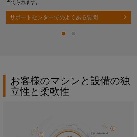
ル
案
当てられます。
ー
カ
リ
ペ
制
内
ネ
デ
ン
ア
御
サポートセンターでのよくある質問
ン
ミ
グ
イ
盤
ト
ー
ー
お
製
接
サ
問
作
ケ
人
続
ネ
い
制
ー
事
技
御
ッ
合
ブ
盤
術
ト
コ
わ
ル
構
の
築
(SPE)
ン
せ
エ
コ
の
お客様のマシンと設備の独
プ
ン
課
ン
ラ
題
ト
立性と柔軟性
サ
制
に
環
イ
リ
ル
対
御
境
ア
シ
す
テ
盤
方
ン
る
ス
ィ
ソ
お
針
ス
テ
ン
リ
よ
ム
ュ
グ
拠
び
ー
と
概