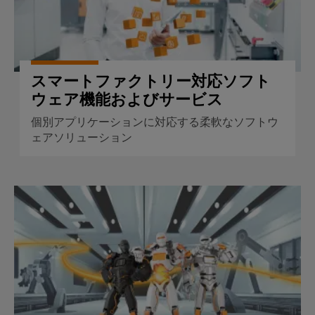
セ
排
水
サ
処
リ
理
向
ツ
け
スマートファクトリー対応ソフト
の
ー
ウェア機能およびサービス
ソ
ル
リ
個別アプリケーションに対応する柔軟なソフトウ
ュ
自
ェアソリューション
ー
シ
動
ョ
機
ン
械
産業用 IoT およびオートメーション
風
ソ
力
フ
エ
ト
ネ
ウ
ル
ェ
ギ
ア