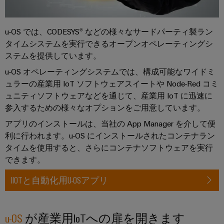
リ
イ
新
グ
リ
ン
的
レ
テ
な
ー
タ
ー
u-OS では、CODESYS® などの様々なサードパーティ製ラン
ク
接
ス
ー
続
タ
タイムシステムを実行できるオープンオペレーティングシ
ニ
ソ
フ
ステムを提供しています。
カ
ト
リ
ワ
ェ
ュ
ル
u-OS オペレーティングシステムでは、構成可能なワイドミ
レ
ー
ー
ー
ュラーの産業用 IoT ソフトウェアスイートや Node-Red コミ
サ
ー
シ
ク
ス
ュニティソフトウェアなどを通じて、産業用 IoT に迅速に
ポ
ド
ョ
プ
参入するための様々なオプションをご用意しています。
ン
ー
メ
配
レ
ト
アプリのインストールは、当社の App Manager を介して便
デ
電
エ
ー
利に行われます。u-OS にインストールされたコンテナラン
ィ
ボ
ネ
ス
環
タイムを使用すると、さらにコンテナソフトウェアを実行
ア
ッ
ル
ソ
境
できます。
ニ
ク
ギ
リ
製
ュ
ス
ー
IIOTと自動化用U-OSアプリ
ュ
品
ー
ス
ー
コ
ス
ト
シ
ン
エ
u-OS
が産業用IoTへの扉を開きます
レ
ョ
プ