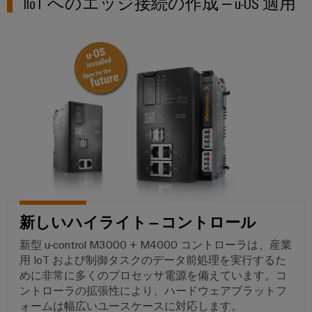
IIoT へのエッジ接続の作成 – u-OS 適用
ト
ン
電
化
フ
メ
ラ
の
源
ト
ー
各
イ
ウ
分
シ
プ
ン
野
ェ
ョ
リ
注
に
ア
対
ン
ン
文
応
の
ト
オ
産
す
ソ
基
プ
る
業
ソ
リ
板
シ
分
リ
ュ
用
ョ
ュ
析
ー
ハ
ー
ン
シ
産
シ
ウ
ョ
eShop
業
ョ
ジ
新しいハイライト – コントロール
ン
オ
ン
ン
OCI
新型 u-control M3000 + M4000 コントローラは、産業
石
ー
パ
グ
イ
用 IoT および制御タスクのデータ前処理を実行するた
油/
ト
ー
めに非常に多くのプロセッサ電源を備えています。コ
ン
ガ
落
メ
ト
ントローラの拡張性により、ハードウェアプラットフ
タ
ス
雷
ォームは幅広いユースケースに対応します。
ー
ナ