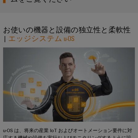
ュ
ケ
ソ
Orange
ス
リ
u-OS：柔軟性
ラ
ー
Mag
マ
ュ
ー
ブ
|
u-OS：独立性
ー
ー
コ
シ
ル
カ
お使いの機器と設備の独立性と柔軟性
ト
ョ
ン
と
ス
キ
|
エッジシステム u-OS
ン
フ
ケ
タ
と
ャ
製
ィ
ー
マ
ビ
品
グ
ブ
ー
ネ
──
レ
ル
マ
効
ッ
率
ー
ガ
ト
的
PLC
タ
ジ
で、
構
シ
信
ン
築
PCB
ス
頼
性
コ
テ
ワ
ス
が
ネ
ム
イ
マ
高
ク
の
く、
ド
ー
拡
タ
配
ミ
ト
u-OS は、将来の産業 IoT およびオートメーション要件に対
張
サ
線
ュ
性
応する機械や設備を実行およびモニタリングするように設