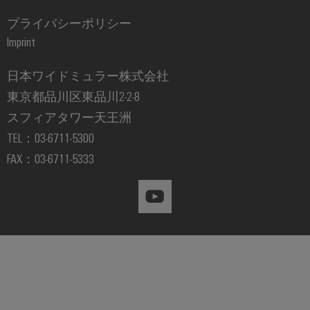
イ
プライバシーポリシー
ノ
ベ
Imprint
ー
シ
日本ワイドミュラー株式会社
ョ
東京都品川区東品川2-2-8
ン
お客
スフィアタワー天王洲
様の
TEL：03-6711-5300
業界
向け
FAX：03-6711-5333
の実
用的
な接
続
性。
当社
の産
業接
続性
イノ
ベー
ショ
ン。