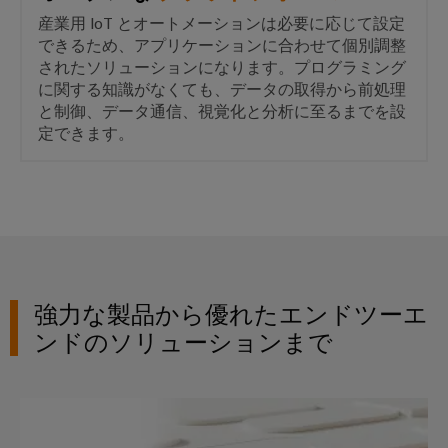
ー
の
産業用 IoT とオートメーションは必要に応じて設定
未
ト
できるため、アプリケーションに合わせて個別調整
来
ア
へ
されたソリューションになります。プログラミング
ク
に関する知識がなくても、データの取得から前処理
送
セ
と制御、データ通信、視覚化と分析に至るまでを設
電
ス
定できます。
と
産
配
業
電
用
現
代
サ
の
ー
エ
ビ
ネ
強力な製品から優れたエンドツーエ
ル
ス
ンドのソリューションまで
ギ
プ
ー
ネ
ラ
ッ
ッ
easyConnect – お客様の
ト
ト
ワ