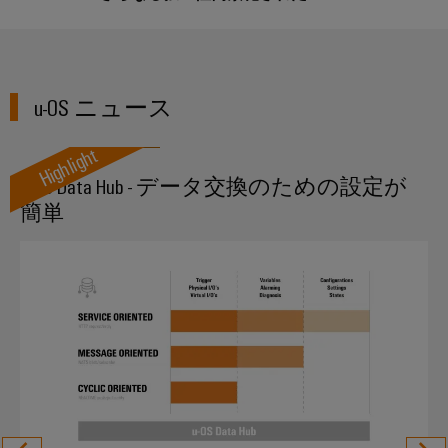
イ
技
データから価値への移行を実現
ン
周
ー
関
ン
術
ト
年
ブ
連
フ
お問い合わせ
基
DC
ル
製
ラ
板
会
マ
ア
品）
ス
u-OS ニュース
用
社
イ
セ
ト
プ
概
ク
Highlight
ン
ラ
ラ
要
ロ
日
ブ
ク
u-OS Data Hub - データ交換のための設定が
グ
日
グ
本
リ
チ
簡単
イ
本
リ
語
ャ
ン
法
Fast
ッ
資
の
端
人
Delivery
ド
料
構
子
サ
築
情
u-
日
台
ー
イ
報
OS
本
と
ビ
ン
と
エ
語
コ
フ
ス
デ
ラ
ッ
版
ネ
ス
ー
ジ
カ
ク
ト
タ