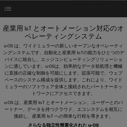
テ
な
器
ー
製
報
ク
姿
に
品
を
ノ
企業
端
特
と
つ
ロ
子
り、
u-OS ニュース
ア
約
産業用 IoT とオートメーション対応のオ
い
ジ
ソ
台
セ
店
サポート
て
ペレーティングシステム
リ
ー
ン
（一
ュ
オペレーティングシステム
プ
u-OS は、ワイドミュラーの新しいオープンなオペレーティ
ー
ワ
ブ
般
SNAP
ラ
シ
ングシステムです。自動化と産業用 IoTの能力をひとつのデ
イ
リ
製
IN
ョ
グ
任意のソフトウェア
バイスに統合し、エッジコンピューティングソリューショ
ド
サ
品）
ン
接
イ
ンに適しています。u-OSは、効率的なデータ前処理と機械
が
ミ
ー
続
に直接の正確な制御を可能にします。拡張可能で、ウェブ
体
ン
販
あらゆるクラウド
ュ
ビ
技
験
ベースのシステム構成を提供します。これにより、ワイド
コ
売
ラ
で
ス
術
ミュラーのソフトウェア全体と接続されたパートナーネッ
ネ
店
き
ー
パートナーネットワーク
トワークにアクセスできます。
る
ク
カ
（太
PUSH
と
3D
u-OS は、産業用 IoT とオートメーション、ユーザーとのパ
タ
ス
陽
IN
の
は
ートナー、データを持つクラウド、エコシステムを相互に
エッジハードウェア
タ
光
世
接
プ
接続し、産業用 IoT への簡単な行程を導きます。
界。
Weidmüller
ム
発
続
リ
175
さらなる独立性簡素化された u-OS
ケ
電