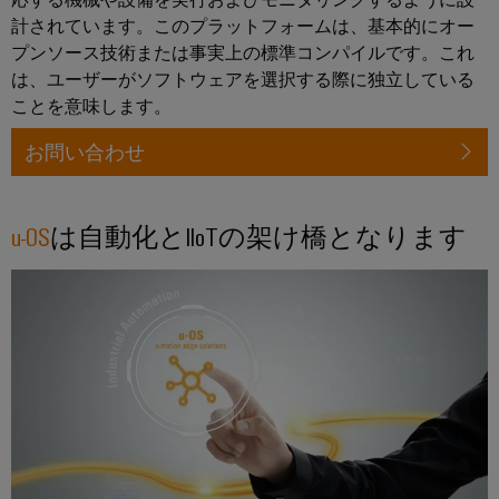
メ
ー
が
お
ラ
計されています。このプラットフォームは、基本的にオー
ー
あ
ビ
よ
ー
プンソース技術または事実上の標準コンパイルです。これ
タ
る
ス
び
の
は、ユーザーがソフトウェアを選択する際に独立している
リ
産
移
ことを意味します。
経
ン
研
業
行
営
グ
お問い合わせ
究
用
ソ
陣
所
機
ワ
リ
の
器
イ
ュ
u-OS
は自動化とIIoTの架け橋となります
サ
メ
ド
メ
ー
ー
ー
ミ
デ
シ
ビ
カ
ュ
ィ
ョ
ス
ー
ラ
ア
ン
デ
ー
バ
ニ
サ
コ
イ
サ
ュ
ー
ン
ス
ポ
ー
ビ
向
フ
け
ー
ス
ス
ィ
革
ト