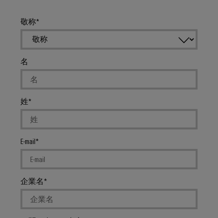
ー
ジ
敬称
ャ
の
加
名
工
と
取
姓
り
付
け
E-mail
カ
ス
タ
企業名
ム
ケ