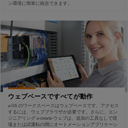
シ
ペ
産
ド
示
ン環境に簡単に統合できます。
ー
ョ
業
バ
会
ジ
ン
に
に
用
ス
移
よ
グ
サ
動
分
る
ロ
す
ー
電
安
る
ー
全
ビ
器
な
バ
ス
操
ル
プ
業
フ
の
自
ラ
確
ェ
動
ッ
保
ア
化
ト
太
と
と
フ
陽
イ
ソ
ォ
ウェブベースですべてが動作
光
ベ
フ
ー
発
ン
u-OS のワークスペースはウェブベースです。アクセス
ト
ム
電
するには、ウェブブラウザが必要です。さらに、エン
ト
ウ
easyConnect
ジニアリング u-create ウェブは、追加の工具なしで現
太
ェ
デ
陽
場または試運転の間にオートメーションアプリケーシ
発