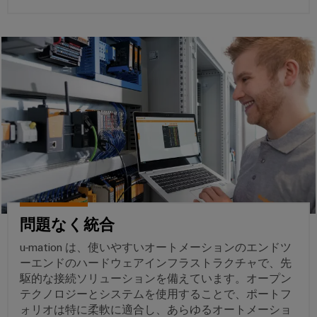
ー
プ
保
シ
ー
フ
ラ
護
ョ
を
ェ
ン
と
ン
見
ー
ト
過
つ
ス
産
産
電
け
業
業
圧
EDI
ま
用
プ
保
イ
し
ロ
IoT
護
ン
ょ
セ
ス
タ
う
産
PV
業
ー
業
界
接
フ
向
セ
続
け
イ
ェ
キ
箱
問題なく統合
の
ベ
ー
統
ュ
u-mation は、使いやすいオートメーションのエンドツ
フ
ン
合
ス
リ
ーエンドのハードウェアインフラストラクチャで、先
ソ
ィ
ト
テ
駆的な接続ソリューションを備えています。オープン
リ
ー
と
ュ
ィ
テクノロジーとシステムを使用することで、ポートフ
概
ー
ル
展
要
ォリオは特に柔軟に適合し、あらゆるオートメーショ