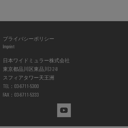
ュ
ケ
ソ
Orange
ス
リ
ラ
ー
Mag
マ
ュ
ー
ブ
|
ー
ー
コ
シ
ル
カ
ト
ョ
ン
と
ス
キ
ン
プライバシーポリシー
フ
ケ
タ
と
ャ
製
Imprint
ィ
ー
マ
ビ
品
グ
ブ
ー
ネ
──
日本ワイドミュラー株式会社
レ
ル
マ
効
ッ
率
ー
東京都品川区東品川2-2-8
ガ
ト
的
PLC
タ
ジ
スフィアタワー天王洲
で、
構
シ
信
ン
TEL：03-6711-5300
築
PCB
ス
頼
FAX：03-6711-5333
性
コ
テ
ワ
ス
が
ネ
ム
イ
マ
高
ク
の
く、
ド
ー
拡
タ
配
ミ
ト
張
サ
線
ュ
性