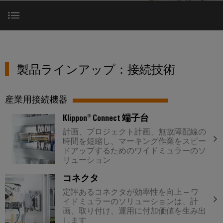
テ
な
器
ー
製
報
ク
姿
に
品
を
ノ
企業
端
特
と
つ
ロ
子
り、
製品ラインアップ：接続技術
ア
約
い
ジ
ソ
台
セ
店
サポート
て
リ
ー
製品ラインアップ：接続技術
ン
（一
ュ
お問い合わせ
プ
ー
ワ
ブ
般
SNAP
ラ
シ
イ
リ
製
IN
産業用接続機器
ョ
グ
ド
サ
品）
ン
接
イ
Klippon® Connect 端子台
が
ミ
ー
続
体
ン
販
計画、プロジェクト計画、無故障配線の
ュ
ビ
技
験
時間を短縮し、マーキング作業をスピー
コ
売
ラ
で
ス
術
ドアップするためのワイドミュラーのソ
ネ
店
き
ー
リューション
る
ク
カ
（太
PUSH
と
3D
コネクタ
タ
ス
陽
IN
の
は
定評あるコネクタが効率性を向上 – ワ
タ
光
世
接
プ
イドミュラーのソリューションは、計
界。
Weidmüller
ム
発
続
画、取り付け、運用に付加価値を生み出
リ
175
ケ
電
します