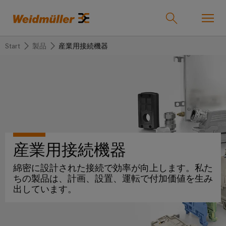
Start
製品
産業用接続機器
オンラインショップ
Support Center
easyConnect
戻
戻
戻
戻
戻
戻
る
る
る
る
る
る
産業
産
ソ
製
サ
企
サ
業
リ
品
ー
業
ポ
ュ
ビ
ー
産業用接続機器
ソリューション
Weidmüller
ー
ス
ト
産
ワ
IndustryMatch
綿密に設計された接続で効率が向上します。私た
シ
業
イ
課
ちの製品は、計画、設置、運転で付加価値を生み
製品
ョ
用
ド
題
カ
代
出しています。
が
ン
接
ミ
ス
理
具
続
ュ
タ
店
体
サービス
的
機
ラ
ム
情