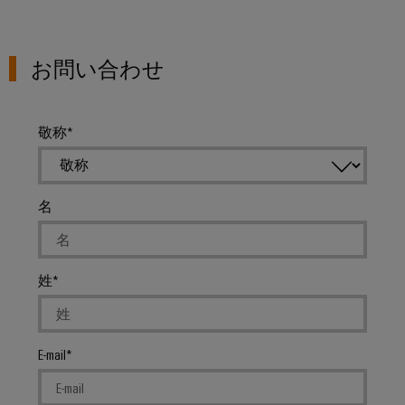
ル
案
ー
カ
リ
ペ
制
内
ネ
デ
ン
ア
御
ン
ミ
お問い合わせ
グ
イ
盤
ト
ー
ー
お
製
接
サ
問
作
ケ
人
続
敬称
ネ
い
制
ー
事
技
御
ッ
合
ブ
盤
術
ト
コ
わ
ル
構
の
名
築
(SPE)
ン
せ
エ
コ
の
プ
ン
課
ン
ラ
題
ト
サ
制
に
環
姓
イ
リ
ル
対
御
境
ア
シ
す
テ
盤
方
ン
る
ス
ィ
ソ
お
針
ス
E-mail
テ
ン
リ
よ
ム
ュ
グ
拠
び
ー
と
概