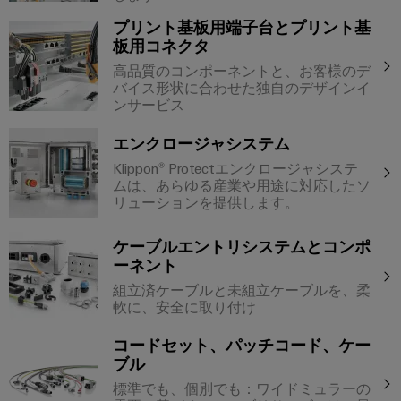
イ
技
ン
周
ー
関
ン
術
プリント基板用端子台とプリント基
ト
年
ブ
連
フ
板用コネクタ
基
DC
ル
製
ラ
高品質のコンポーネントと、お客様のデ
板
会
マ
ア
品）
バイス形状に合わせた独自のデザインイ
ス
用
社
イ
ンサービス
セ
ト
プ
概
ク
ン
ラ
エンクロージャシステム
ラ
要
ロ
日
ブ
ク
Klippon® Protectエンクロージャシステ
グ
日
グ
本
リ
チ
ムは、あらゆる産業や用途に対応したソ
イ
本
リ
語
リューションを提供します。
ャ
ン
法
Fast
ッ
資
の
端
人
Delivery
ド
ケーブルエントリシステムとコンポ
料
構
子
ーネント
サ
築
情
u-
日
台
ー
組立済ケーブルと未組立ケーブルを、柔
イ
報
OS
軟に、安全に取り付け
本
と
ビ
ン
と
エ
語
コ
フ
ス
コードセット、パッチコード、ケー
デ
ラ
ッ
版
ネ
ブル
ス
ー
ジ
カ
ク
ト
標準でも、個別でも：ワイドミュラーの
タ