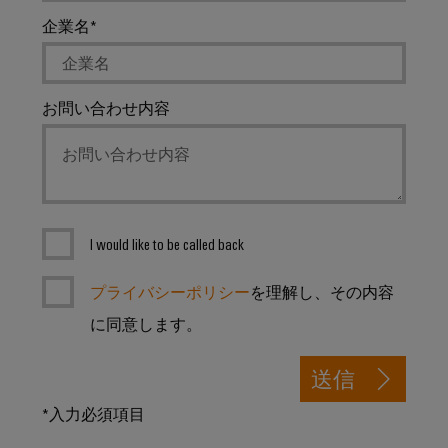
点
シ
フ
要
デ
コ
企業名
ョ
ペ
ィ
ジ
ン
ー
ン
マ
ジ
ー
タ
ポ
ネ
に
デ
ル
ル
移
ー
ー
お問い合わせ内容
ー
動
ド
エ
ネ
ジ
す
タ
る
ン
ン
メ
フ
セ
ジ
ト
ン
ィ
ン
ニ
ト
ー
タ
接
ア
情
ル
ー
I would like to be called back
続
リ
報
ド
デ
ケ
ン
お
ー
ワ
プライバシーポリシー
を理解し、その内容
ー
タ
グ
よ
イ
セ
ブ
に同意します。
び
ン
ヤ
ワ
ル、
タ
証
リ
イ
送信
パ
ー
明
ン
向
ド
ッ
*入力必須項目
書
け
グ
ミ
チ
の