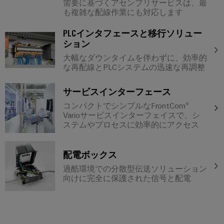
コ
ラ
コ
タ
タ
需要に基づくアセンブリサービスは、最
ク
ン
も複雑な配線作業にも対応します
ン
ロ
サ
チ
エ
ピ
サ
グ
ャ
ス
PLCインタフェースと移行ソリュー
ン
ュ
構
ル
テ
ション
取
築
ク
ー
テ
ナ
の
大幅なダウンタイムを伴わずに、効率的
扱
ロ
テ
ィ
特
な再配線とPLCシステムの迅速な再調整
ビ
説
ー
定
ィ
ン
リ
の
明
ジ
ン
サービスインターフェース
グ
テ
要
書
ャ
グ
と
件
コンパクトでシンプルなFrontCom®
ィ
の
に
Varioサービスインターフェイスで、シ
デ
仕
産
対
ステムやプロセスに効率的にアクセス
シ
ワ
ジ
応
様
業
ス
イ
す
タ
変
用
テ
る
配電ボックス
ド
ル
更・
ソ
5G
ム
ミ
過酷環境での分散型伝送ソリューション
エ
リ
販
向けに完全に保護された信号と配電
と
ュ
ュ
ン
シ
売
ー
コ
ラ
ジ
ン
終
シ
ン
ー
ニ
ョ
グ
了
ポ
ン
ア
ア