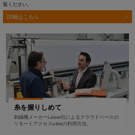
け
カ
覧ください。
ー
る
気
サ
プ
詳細はこちら
候
ネ
リ
に
ッ
優
ン
し
ト
糸を握りしめて
ト
い
基
モ
タ
ビ
板
ッ
リ
用
テ
チ
ィ
プ
パ
の
ラ
ネ
た
グ
め
ル
の
イ
最
エ
ン
新
糸を握りしめて
ン
端
か
つ
刺繍機メーカーLässer社によるクラウドベースの
ジ
子
デ
リモートアクセスu-linkの利用方法。
ニ
台
ジ
ア
タ
と