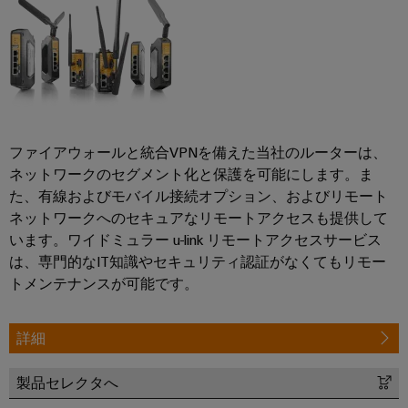
国
レ
ー
ン
ラ
内
ク
ジ
イ
ニ
ト
エ
ア
ュ
ネ
ロ
シ
ン
ル
ー
ニ
ス
ギ
ス
ス
ク
ー
テ
ス
ス
ファイアウォールと統合VPNを備えた当社のルーターは、
PSIRT
ム
ト
ネットワークのセグメント化と保護を可能にします。ま
レ
と
当
リ
エ
た、有線およびモバイル接続オプション、およびリモート
ー
ソ
社
レ
ジ
ン
ネットワークへのセキュアなリモートアクセスも提供して
リ
シ
の
ー
ジ
います。ワイドミュラー u-link リモートアクセスサービス
ス
ュ
パ
モ
は、専門的なIT知識やセキュリティ認証がなくてもリモー
ニ
テ
ー
ー
ジ
トメンテナンスが可能です。
ム
ア
シ
（ESS）
ト
ュ
リ
対
ョ
ナ
ー
ン
応
詳細
ン
ー
ソ
ル
グ
リ
と
デ
製品セレクタへ
分
ュ
デ
ソ
ー
ー