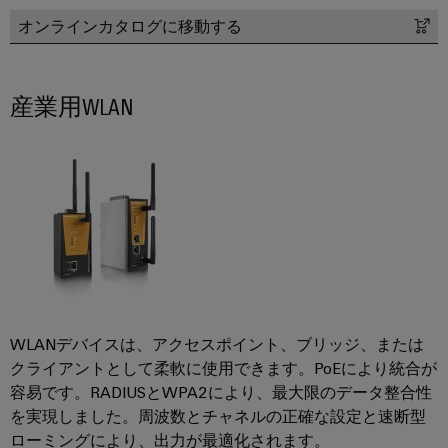
イ
ソ
レ
ー
ー
オンラインカタログに移動する
ソ
テ
リ
ー
ト
ク
レ
ュ
ニ
ナ
ノ
ー
ー
ン
ロ
ー
産業用WLAN
タ）
ジ
シ
グ
ネ
ー：
と
ョ
コ
ッ
水
測
ン
素
ー
ト
定
ス
ワ
機
IIoT&
用
と
ー
械
オ
ト
ウ
ク
機
ー
ラ
ェ
械
ト
ン
設
IIoT
ビ
備
メ
ス
お
ナ
お
ー
デ
WLANデバイスは、アクセスポイント、ブリッジ、または
よ
よ
ー
シ
ュ
クライアントとして柔軟に使用できます。PoEにより統合が
び
び
工
ョ
ー
容易です。RADIUSとWPA2により、最大限のデータ整合性
オ
場
ン
を実現しました。周波数とチャネルの正確な設定と速断型
サ
ー
自
オ
ローミングにより、出力が最適化されます。
ソ
動