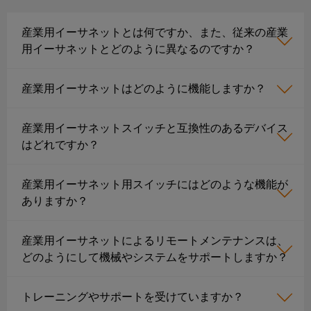
ー
ジ
産業用イーサネットとは何ですか、また、従来の産業
ャ
用イーサネットとどのように異なるのですか？
の
加
産業用イーサネットはどのように機能しますか？
工
と
産業用イーサネットスイッチと互換性のあるデバイス
取
はどれですか？
り
付
産業用イーサネット用スイッチにはどのような機能が
け
ありますか？
カ
ス
産業用イーサネットによるリモートメンテナンスは、
タ
どのようにして機械やシステムをサポートしますか？
ム
ケ
トレーニングやサポートを受けていますか？