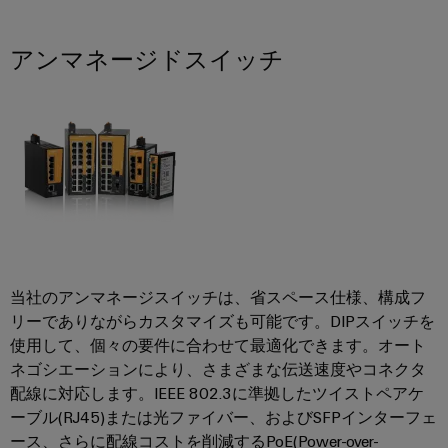
ュ
ケ
ソ
Orange
ス
リ
ラ
ー
Mag
マ
ュ
アンマネージドスイッチ
ー
ブ
|
ー
ー
コ
シ
ル
カ
ト
ョ
ン
と
ス
キ
ン
フ
ケ
タ
と
ャ
製
ィ
ー
マ
ビ
品
グ
ブ
ー
ネ
──
レ
ル
マ
効
ッ
率
ー
ガ
ト
的
PLC
タ
ジ
で、
構
シ
信
ン
当社のアンマネージスイッチは、省スペース仕様、構成フ
築
PCB
ス
頼
リーでありながらカスタマイズも可能です。DIPスイッチを
性
コ
テ
ワ
ス
使用して、個々の要件に合わせて最適化できます。オート
が
ネ
ム
イ
マ
ネゴシエーションにより、さまざまな伝送速度やコネクタ
高
ク
の
く、
ド
配線に対応します。IEEE 802.3に準拠したツイストペアケ
ー
拡
タ
配
ミ
ーブル(RJ45)または光ファイバー、およびSFPインターフェ
ト
張
サ
線
ュ
ース、さらに配線コストを削減するPoE(Power-over-
性