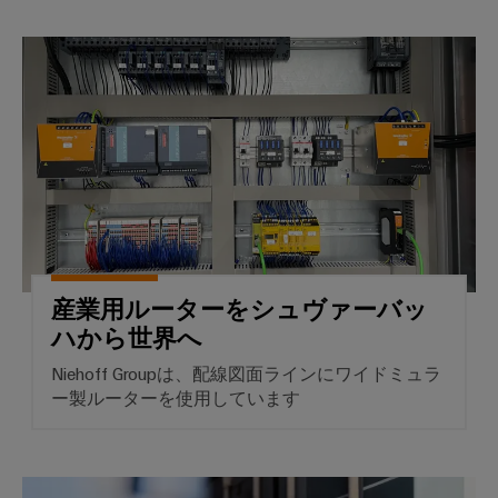
ル
リ
コ
な
ン
産業用ルーターをシュヴァーバ
ネ
ソ
リ
グ
ク
ュ
ツ
タ
ー
ー
シ
PCB
ョ
ル
ン
コ
と
ネ
造
ビ
ク
船
ジ
タ
海
ュ
サ
事
産業用ルーターをシュヴァーバッ
ア
業
ー
ハから世界へ
ル
界
ビ
向
化
Niehoff Groupは、配線図面ラインにワイドミュラ
け
ス
ツ
ー製ルーターを使用しています
の
ー
包
OEM（相
括
ル
手
的
船舶制御システムでの通信
な
先