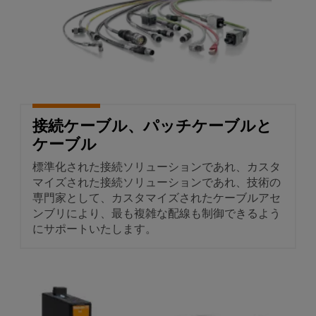
ー
風
マ
力
エ
ー
ネ
カ
ル
ー
ギ
ー
産
に
接続ケーブル、パッチケーブルと
お
業
け
ケーブル
用
る
卓
プ
標準化された接続ソリューションであれ、カスタ
越
マイズされた接続ソリューションであれ、技術の
リ
し
専門家として、カスタマイズされたケーブルアセ
ン
た
ンブリにより、最も複雑な配線も制御できるよう
操
タ
にサポートいたします。
業
産
業
用
シングルペアイーサネット(SPE
照