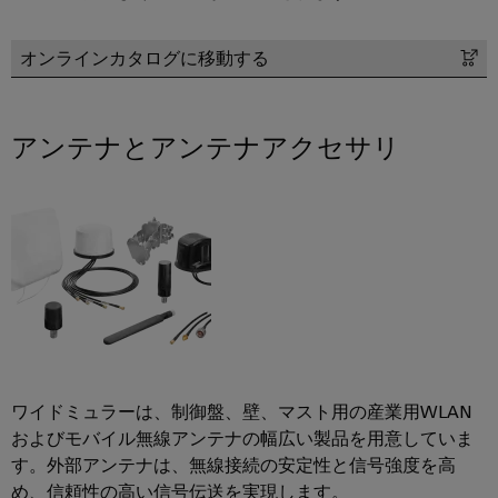
ト
ン
電
化
フ
メ
ラ
の
源
ト
オンラインカタログに移動する
ー
各
イ
ウ
分
シ
プ
ン
野
ェ
ョ
リ
注
に
ア
アンテナとアンテナアクセサリ
対
ン
ン
文
応
の
ト
オ
産
す
ソ
基
プ
る
業
ソ
リ
板
シ
分
リ
ュ
用
ョ
ュ
析
ー
ハ
ー
ン
シ
産
シ
ウ
ョ
eShop
業
ョ
ジ
ン
オ
ン
ン
OCI
石
ー
パ
グ
ワイドミュラーは、制御盤、壁、マスト用の産業用WLAN
イ
油/
ト
ー
およびモバイル無線アンテナの幅広い製品を用意していま
ン
ガ
落
メ
ト
す。外部アンテナは、無線接続の安定性と信号強度を高
タ
ス
雷
ー
め、信頼性の高い信号伝送を実現します。
ナ