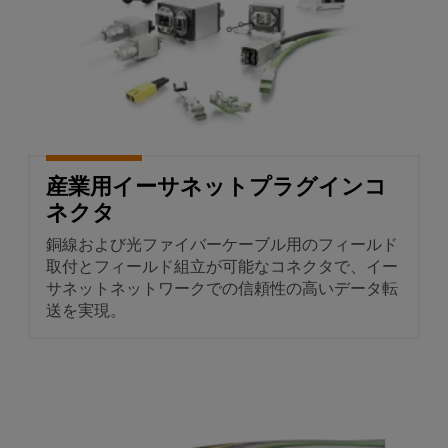
セ
排
水
サ
処
リ
理
向
ツ
け
の
ー
ソ
ル
リ
ュ
産業用イーサネットプラグインコ
自
ー
ネクタ
シ
動
ョ
機
銅線および光ファイバーケーブル用のフィールド
ン
取付とフィールド組立が可能なコネクタで、イー
械
サネットネットワークでの信頼性の高いデータ転
風
送を実現。
ソ
力
フ
エ
ト
ネ
ウ
ル
接続ケーブル、パッチケーブル
ェ
ギ
ア