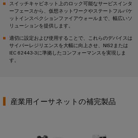
ー
スイッチキャビネット上のロック可能なサービスインタ
フ
ク
ーフェースから、仮想ネットワークやステートフルパケ
ォ
の
ットインスペクションファイアウォールまで、幅広いソ
ー
安
リューションを提供します。
定
ム
性
easyConnect
適切に設定および使用することで、これらのデバイスは
と
安
サイバーレジリエンスを大幅に向上させ、NIS2または
全
IEC 62443-3に準拠したコンフォーマンスを実現しま
性
ワ
す。
水
ー
処
ク
理・
プ
排
レ
水
イ
産業用イーサネットの補完製品
処
ス
理
と
水
ア
産業用イーサネットプラグイン
処
ク
理・