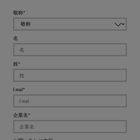
コ
ン
敬称
フ
ィ
グ
レ
名
ー
タ
次の
レベ
姓
ルの
デジ
タル
エン
ジニ
E-mail
アリ
ング
– 直
感
的・
企業名
シン
プ
ル・
スピ
ーデ