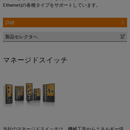
メ
ー
が
お
Ethernet)の各種タイプをサポートしています。
ラ
ー
あ
ビ
よ
ー
タ
る
ス
び
の
リ
詳細
産
移
経
ン
研
業
行
営
製品セレクタへ
グ
究
用
ソ
陣
所
機
ワ
リ
の
器
イ
ュ
マネージドスイッチ
サ
メ
ド
メ
ー
ー
ー
ミ
デ
シ
ビ
カ
ュ
ィ
ョ
ス
ー
ラ
ア
ン
デ
ー
バ
ニ
サ
コ
イ
サ
ュ
ー
ン
ス
ポ
ー
ビ
向
フ
け
ー
ス
ス
ィ
革
当社のマネージドスイッチは、機械工学からエネルギー供
ト