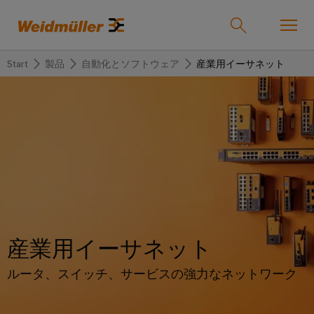
Start
製品
自動化とソフトウェア
産業用イーサネット
オンラインショップ
Support Center
easyConnect
戻
戻
戻
戻
戻
戻
る
る
る
る
る
る
産業
産
ソ
製
サ
企
サ
業
リ
品
ー
業
ポ
ュ
ビ
ー
ソリューション
Weidmüller
ー
ス
ト
産
ワ
IndustryMatch
シ
業
イ
産業用イーサネット
課
製品
ョ
用
ド
題
カ
代
が
ン
接
ミ
ルータ、スイッチ、サービスの強力なネットワーク
ス
理
具
続
ュ
タ
店
体
サービス
的
機
ラ
ム
情