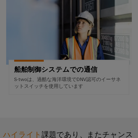
エ
接
ブ
ネ
続
ラ
ソ
ル
リ
ン
ギ
ュ
ド
ー
ー
製
シ
測
ョ
造
定
ン
業
従
産
者）
船舶制御システムでの通信
来
業
電
用
S-twoは、過酷な海洋環境でDNV認可のイーサネ
力
AI
ットスイッチを使用しています
実
Weidmüller
績
Industrial
あ
AI
る
発
リ
電
技
モ
ハイライト
課題であり、またチャンス
術