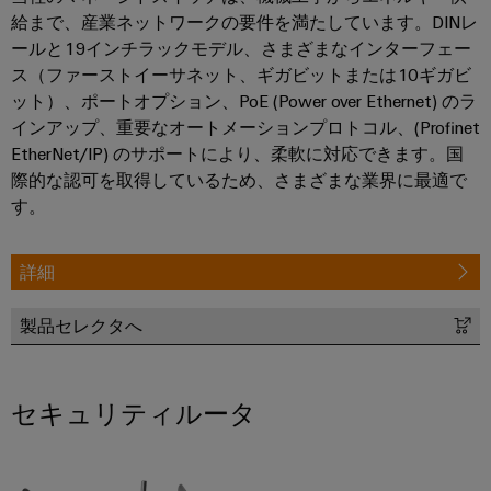
リ
イ
新
グ
給まで、産業ネットワークの要件を満たしています。DINレ
リ
ン
的
レ
テ
ールと19インチラックモデル、さまざまなインターフェー
な
ー
タ
ー
ク
接
ス（ファーストイーサネット、ギガビットまたは10ギガビ
ス
ー
続
タ
ニ
ット）、ポートオプション、PoE (Power over Ethernet) のラ
ソ
フ
インアップ、重要なオートメーションプロトコル、(Profinet
カ
ト
リ
ワ
ェ
EtherNet/IP) のサポートにより、柔軟に対応できます。国
ュ
ル
レ
ー
ー
ー
際的な認可を取得しているため、さまざまな業界に最適で
サ
ー
シ
ク
ス
す。
ポ
ド
ョ
プ
ン
ー
メ
配
レ
ト
詳細
デ
電
エ
ー
ィ
ボ
ネ
ス
環
製品セレクタへ
ア
ッ
ル
ソ
境
ニ
ク
ギ
リ
製
ュ
ス
ー
ュ
品
セキュリティルータ
ー
ス
ー
コ
ス
ト
シ
ン
エ
レ
ョ
プ