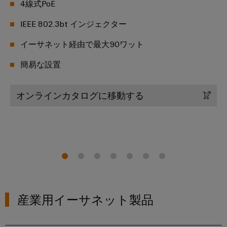
4線式PoE
点
シ
フ
要
デ
コ
ョ
ペ
ィ
IEEE 802.3bt インジェクター
ジ
ン
ー
ン
マ
ジ
ー
タ
ポ
ネ
に
デ
イーサネット経由で最大90ワット
ル
ル
移
ー
ー
ー
動
ド
エ
ネ
簡易な設置
ジ
す
タ
る
ン
ン
メ
フ
セ
ジ
ト
ン
ィ
オンラインカタログに移動する
ン
ニ
ト
ー
タ
接
ア
情
ル
ー
続
リ
報
ド
デ
ケ
ン
お
ー
ワ
ー
タ
グ
よ
イ
セ
ブ
び
ン
ヤ
ワ
ル、
タ
証
リ
イ
パ
ー
明
産業用イーサネット製品
ン
向
ド
ッ
書
け
グ
ミ
チ
の