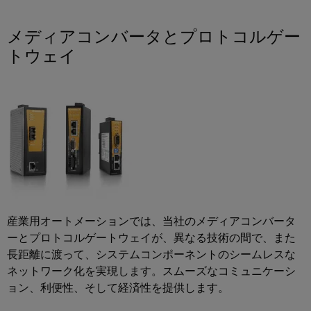
散
ィ
シ
リ
タ
型
ス
ョ
ッ
メディアコンバータとプロトコルゲー
オ
ン
ト
製
ド
お
トウェイ
ー
リ
品
よ
ス
ト
び
ビ
カ
テ
製
メ
ュ
タ
ー
品
ー
ー
ロ
ト
シ
水
シ
グ
リ
ョ
素
ョ
レ
ン
エ
修
ン
ー
ネ
理
ル
エ
IIoT
と
ギ
信
ネ
と
ー
交
産業用オートメーションでは、当社のメディアコンバータ
号
ル
移
自
換
ーとプロトコルゲートウェイが、異なる技術の間で、また
変
行
ギ
動
長距離に渡って、システムコンポーネントのシームレスな
部
を
換
ー
化
支
ネットワーク化を実現します。スムーズなコミュニケーシ
品
器
管
え
の
ョン、利便性、そして経済性を提供します。
（ア
る
理
ト
パ
キ