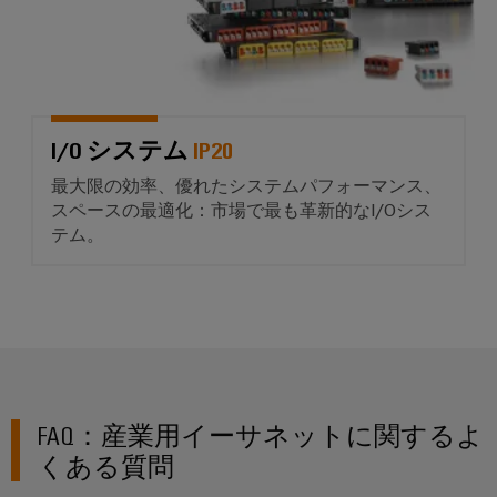
セ
ン
ブ
リ
サ
I/O システム
IP20
ー
最大限の効率、優れたシステムパフォーマンス、
ビ
スペースの最適化：市場で最も革新的なI/Oシス
ス
テム。
組
端
子
台
エ
ン
FAQ：産業用イーサネットに関するよ
ク
くある質問
ロ