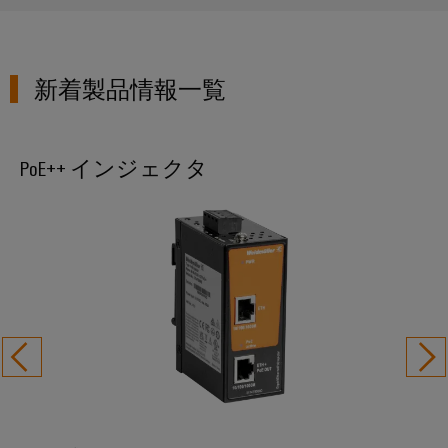
ル
案
ー
カ
リ
ペ
制
内
ネ
デ
ン
ア
御
ン
ミ
グ
イ
盤
新着製品情報一覧
ト
ー
ー
お
製
接
サ
問
作
ケ
人
続
ネ
い
制
ー
PoE++ インジェクタ
事
技
御
ッ
合
ブ
盤
術
ト
コ
わ
ル
構
の
築
(SPE)
ン
せ
エ
コ
の
プ
ン
課
ン
ラ
題
ト
サ
制
に
環
イ
リ
ル
対
御
境
ア
シ
す
テ
盤
方
ン
る
ス
ィ
ソ
お
針
ス
テ
ン
リ
よ
ム
ュ
グ
拠
び
ー
と
概