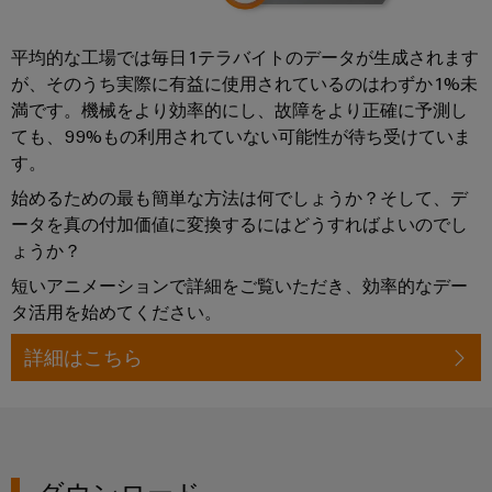
イ
ノ
平均的な工場では毎日1テラバイトのデータが生成されます
ベ
が、そのうち実際に有益に使用されているのはわずか1%未
ー
シ
満です。機械をより効率的にし、故障をより正確に予測し
ョ
ても、99%もの利用されていない可能性が待ち受けていま
ン
す。
お客
始めるための最も簡単な方法は何でしょうか？そして、デ
様の
業界
ータを真の付加価値に変換するにはどうすればよいのでし
向け
ょうか？
の実
用的
短いアニメーションで詳細をご覧いただき、効率的なデー
な接
続
タ活用を始めてください。
性。
当社
詳細はこちら
の産
業接
続性
イノ
ベー
ショ
ン。