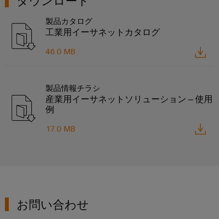
ダウンロード
環境
製品カタログ
品コ
工業用イーサネットカタログ
プラ
アン
46.0 MB
チェ
ク
RoHS
REAC
製品情報チラシ
SCIP、
産業用イーサネットソリューション – 使用
PCFの
宣言を
例
単かつ
速にダ
17.0 MB
ンロー
ワ
イ
ド
ミ
ュ
お問い合わせ
ラ
ー