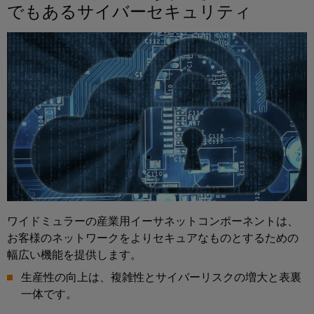
ー
の
でもあるサイバーセキュリティ
未
ト
来
ア
へ
ク
送
セ
電
ス
と
産
配
業
電
用
現
代
サ
の
ー
エ
ビ
ネ
ワイドミュラーの産業用イーサネットコンポーネントは、
ル
ス
お客様のネットワークをよりセキュアなものとするための
ギ
プ
幅広い機能を提供します。
ー
ネ
ラ
生産性の向上は、複雑性とサイバーリスクの増大と表裏
ッ
ッ
一体です。
ト
ト
ワ