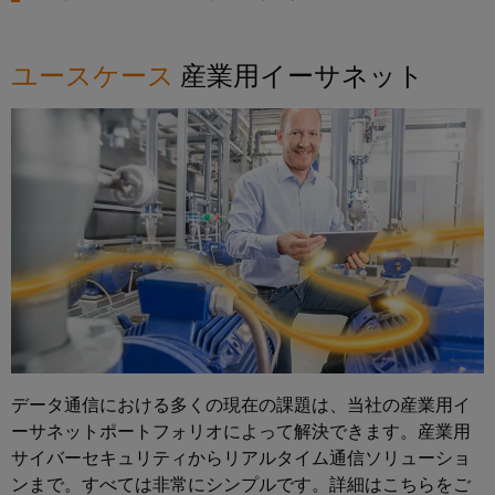
ア
エ
ジ
電
ネ
タ
ル
コ
所
ギ
ユースケース
産業用イーサネット
ル
ン
コ
ー
エ
ト
ン
を
ク
活
ロ
ト
用
ス
ー
ロ
し
ペ
ラ
ー
た
リ
資
ラ
源
I/O
エ
効
シ
ン
率
ス
ス
産
鉄
テ
業
道
ム
用
鉄
機
道
産
データ通信における多くの現在の課題は、当社の産業用イ
輸
器
業
ーサネットポートフォリオによって解決できます。産業用
送
メ
用
サイバーセキュリティからリアルタイム通信ソリューショ
に
ー
お
ンまで。すべては非常にシンプルです。詳細はこちらをご
イ