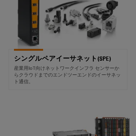
明
制
御
盤
イ
ン
フ
シングルペアイーサネット(SPE)
ラ
産業用IoT向けネットワークインフラ センサーか
ス
らクラウドまでのエンドツーエンドのイーサネッ
ト
ト通信。
ラ
ク
チ
I/O システム *IP20*
ャ
ア