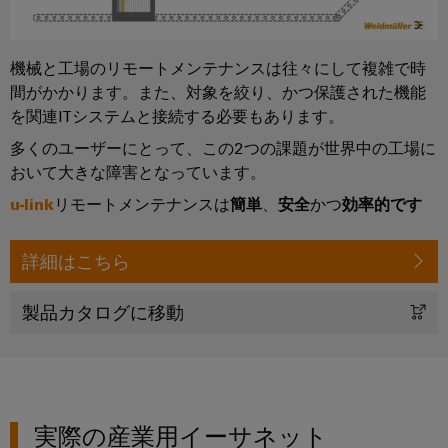
シ
ペ
産
ド
示
ー
ョ
業
バ
会
ジ
ン
に
に
用
ス
機械と工場のリモートメンテナンスは往々にして複雑で時
移
よ
グ
サ
動
分
間がかかります。また、対象を絞り、かつ保護された機能
る
ロ
す
ー
電
を関連ITシステムと接続する必要もあります。
安
る
ー
全
ビ
器
多くのユーザーにとって、この2つの課題が世界中の工場に
な
バ
ス
おいて大きな障害となっています。
操
ル
プ
業
u-link
リモートメンテナンスは
簡単
、
安全
かつ
効率的です
フ
の
自
ラ
確
ェ
動
ッ
保
詳細はこちら
ア
化
ト
太
と
と
フ
製品カタログに移動
陽
イ
ソ
ォ
光
ベ
フ
ー
発
ン
ト
ム
電
ト
ウ
easyConnect
太
ェ
実際の産業用イーサネット
デ
陽
発