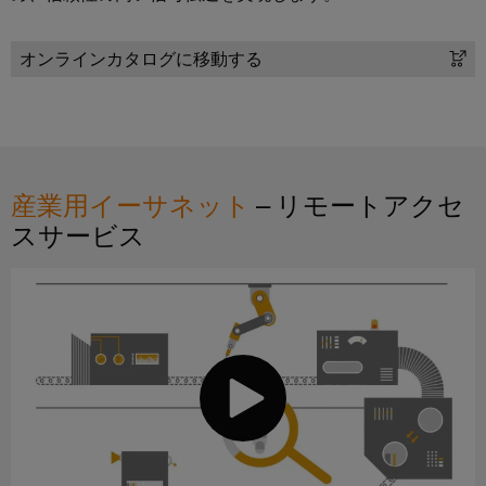
ー
プ
保
シ
ー
フ
ラ
護
ョ
を
オンラインカタログに移動する
ェ
ン
と
ン
見
ー
ト
過
つ
ス
産
産
電
け
業
業
圧
EDI
ま
用
プ
保
イ
し
産業用イーサネット
– リモートアクセ
ロ
IoT
護
ン
ょ
セ
スサービス
ス
タ
う
産
PV
業
ー
業
界
接
フ
向
セ
続
け
イ
ェ
キ
箱
の
ベ
ー
統
ュ
フ
ン
合
ス
リ
ソ
ィ
ト
テ
リ
ー
と
ュ
ィ
概
ー
ル
展
要