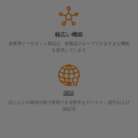
コ
ラ
コ
タ
タ
ク
ン
ン
ロ
サ
チ
エ
ピ
サ
グ
ャ
ス
ン
ュ
構
ル
テ
取
築
ク
ー
テ
幅広い機能
ナ
の
扱
ロ
テ
ィ
特
ビ
産業用イーサネット製品は、各製品グループでさまざまな機能
説
ー
定
ィ
ン
を提供しています
リ
の
明
ジ
ン
グ
テ
要
書
ャ
グ
と
件
ィ
の
に
デ
仕
産
対
シ
ワ
ジ
応
様
業
ス
イ
す
タ
変
用
認証
テ
る
ド
ル
更・
ソ
5G
ム
ほとんどの環境や国で使用できる堅牢なデバイス – 認可および
ミ
エ
リ
販
認証済
と
ュ
ュ
ン
シ
売
ー
コ
ラ
ジ
ン
終
シ
ン
ー
ニ
ョ
グ
了
ポ
ン
ア
ア