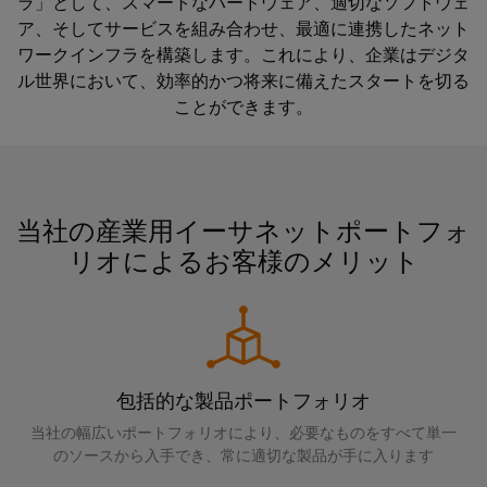
イ
技
ラ」として、スマートなハードウェア、適切なソフトウェ
ン
周
ー
関
ン
術
ア、そしてサービスを組み合わせ、最適に連携したネット
FAQ
ト
年
ブ
連
フ
ワークインフラを構築します。これにより、企業はデジタ
基
DC
ル
製
ル世界において、効率的かつ将来に備えたスタートを切る
ラ
板
会
産業用 IoT
マ
ア
品）
ことができます。
ス
用
社
イ
セ
ト
プ
概
ク
ダウンロード
ン
ラ
ラ
要
ロ
日
ブ
ク
グ
日
グ
本
リ
チ
当社の産業用イーサネットポートフォ
お問い合わせ
イ
本
リ
語
ャ
リオによるお客様のメリット
ン
法
Fast
ッ
資
の
端
人
Delivery
ド
料
構
子
サ
築
情
u-
日
台
ー
イ
報
OS
本
と
ビ
ン
と
エ
包括的な製品ポートフォリオ
語
コ
フ
ス
デ
ラ
ッ
版
ネ
当社の幅広いポートフォリオにより、必要なものをすべて単一
ス
ー
ジ
のソースから入手でき、常に適切な製品が手に入ります
カ
ク
ト
タ