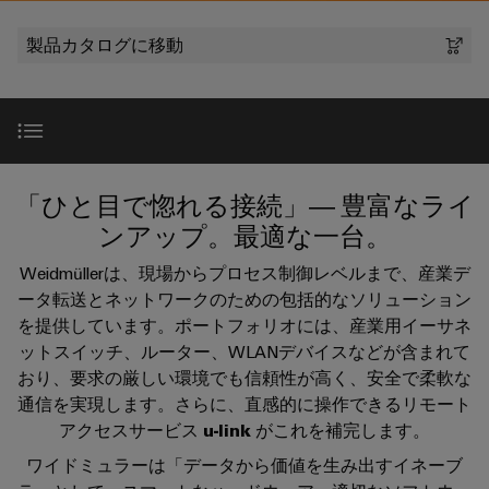
テ
な
器
ー
製
報
ク
姿
製品カタログに移動
に
品
を
ノ
企業
端
特
と
つ
ロ
子
り、
ア
約
い
ジ
ソ
台
セ
店
サポート
て
リ
ー
ン
（一
ュ
プ
ー
ワ
ブ
般
SNAP
導入
ラ
シ
「ひと目で惚れる接続」― 豊富なライ
イ
リ
製
IN
ョ
グ
ンアップ。最適な一台。
ド
サ
品）
ン
接
イ
製品のハイライト
が
New
ミ
ー
続
Weidmüllerは、現場からプロセス制御レベルまで、産業デ
体
ン
販
ュ
ビ
技
ータ転送とネットワークのための包括的なソリューション
験
コ
売
ラ
で
ス
ラインアップ
を提供しています。ポートフォリオには、産業用イーサネ
術
ネ
店
き
ー
ットスイッチ、ルーター、WLANデバイスなどが含まれて
る
ク
カ
（太
PUSH
おり、要求の厳しい環境でも信頼性が高く、安全で柔軟な
と
3D
リモートアクセスサービス
タ
ス
陽
IN
通信を実現します。さらに、直感的に操作できるリモート
の
は
タ
光
世
接
アクセスサービス
u-link
がこれを補完します。
プ
界。
Weidmüller
ム
発
動向＆導入実績
続
ワイドミュラーは「データから価値を生み出すイネーブ
リ
175
ケ
電