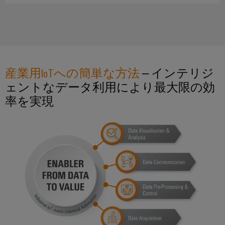
ー
ブ
ル
ア
セ
ン
産業用IoTへの簡単な方法
– インテリジ
ブ
ェントなデータ利用により最大限の効
リ
率を実現
Fast
Delivery
サ
ー
ビ
ス
製
品