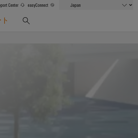
port Center
easyConnect
ート