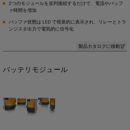
点
2つのモジュールを並列接続するだけで、電流やバッフ
シ
フ
要
デ
コ
ョ
ペ
ァ時間を増加
ィ
ジ
ン
ー
ン
マ
ジ
ー
タ
ポ
バッファ状態は LED で視覚的に表示され、リレーとトラ
ネ
に
デ
ル
ンジスタ出力で電気的に信号化
ル
移
ー
ー
ー
動
ド
エ
ネ
ジ
す
タ
る
ン
ン
メ
製品カタログに移動
フ
セ
ジ
ト
ン
ィ
ン
ニ
ト
ー
タ
接
ア
情
バッテリモジュール
ル
ー
続
リ
報
ド
デ
ケ
ン
お
ー
ワ
ー
タ
グ
よ
イ
セ
ブ
び
ン
ヤ
ワ
ル、
タ
証
リ
イ
パ
ー
明
ン
向
ド
ッ
書
け
グ
ミ
チ
の