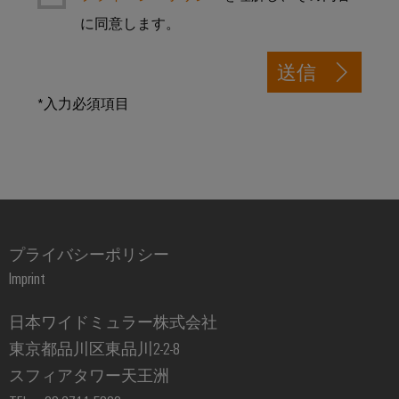
明
に同意します。
制
御
送信
盤
*入力必須項目
イ
ン
フ
ラ
ス
ト
プライバシーポリシー
ラ
ク
Imprint
チ
日本ワイドミュラー株式会社
ャ
東京都品川区東品川2-2-8
スフィアタワー天王洲
ア