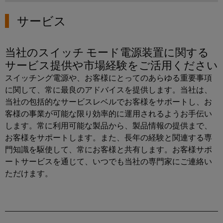
散
ィ
シ
リ
タ
型
ス
ョ
サービス
ッ
オ
ン
ト
製
ド
お
ー
リ
品
よ
ス
当社のスイッチ モード電源装置に関する
ト
び
ビ
カ
テ
サービス提供や市場経験をご活用ください
製
メ
ュ
タ
ー
品
ー
スイッチング電源や、お客様にとってのあらゆる重要事項
ー
ロ
ト
に関して、常に最良のアドバイスを提供します。当社は、
シ
水
シ
グ
リ
当社の包括的なサービスレベルでお客様をサポートし、お
ョ
素
ョ
レ
客様の事業が可能な限り効率的に運用されるようお手伝い
ン
エ
修
ン
ー
します。常に利用可能な製品から、製品情報の提供まで、
ネ
理
ル
エ
お客様をサポートします。また、長年の経験と関連する専
IIoT
と
ギ
信
門知識を駆使して、常にお客様と共有します。お客様サポ
ネ
と
ー
交
号
ートサービスを通じて、いつでも当社の専門家にご連絡い
ル
移
自
換
変
ただけます。
行
ギ
動
部
を
換
ー
化
支
品
器
管
え
の
（ア
る
理
ト
パ
キ