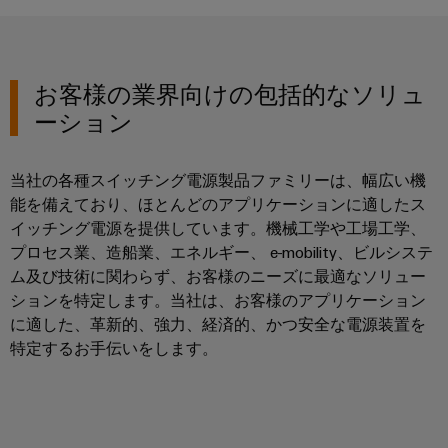
ア
エ
ジ
電
ネ
タ
ル
コ
所
ギ
ル
ン
コ
ー
お客様の業界向けの包括的なソリュ
エ
ト
ン
を
ク
ーション
活
ロ
ト
用
ス
ー
ロ
し
ペ
ラ
ー
た
当社の各種スイッチング電源製品ファミリーは、幅広い機
リ
資
ラ
能を備えており、ほとんどのアプリケーションに適したス
源
I/O
エ
イッチング電源を提供しています。機械工学や工場工学、
効
シ
ン
プロセス業、造船業、エネルギー、 e-mobility、ビルシステ
率
ス
ス
ム及び技術に関わらず、お客様のニーズに最適なソリュー
産
鉄
テ
ションを特定します。当社は、お客様のアプリケーション
業
道
ム
に適した、革新的、強力、経済的、かつ安全な電源装置を
用
鉄
特定するお手伝いをします。
機
道
産
輸
器
業
送
メ
用
に
ー
お
イ