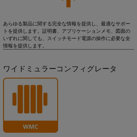
ト
ン
電
化
フ
メ
ラ
の
源
ト
ー
各
イ
ウ
分
あらゆる製品に関する完全な情報を提供し、最適なサポー
シ
プ
ン
野
ェ
トを提供します。証明書、アプリケーションメモ、図面の
ョ
リ
注
に
ア
いずれに関しても、スイッチモード電源の操作に必要な全
対
ン
ン
文
応
情報を提供します。
の
ト
オ
産
す
ソ
基
プ
る
業
ソ
リ
板
シ
分
ワイドミュラーコンフィグレータ
リ
ュ
用
ョ
ュ
析
ー
ハ
ー
ン
シ
産
シ
ウ
ョ
eShop
業
ョ
ジ
ン
オ
ン
ン
OCI
石
ー
パ
グ
イ
油/
ト
ー
ン
ガ
落
メ
ト
タ
ス
雷
ー
ナ