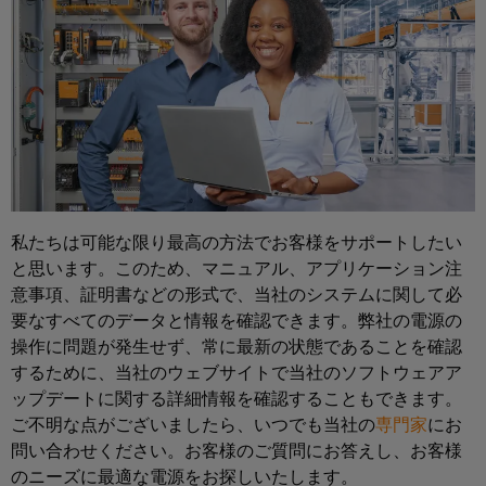
メ
ー
が
お
ラ
ー
あ
ビ
よ
ー
タ
る
ス
び
の
リ
産
移
経
ン
研
業
行
営
グ
究
用
ソ
陣
所
機
ワ
リ
の
器
イ
ュ
サ
メ
ド
私たちは可能な限り最高の方法でお客様をサポートしたい
メ
ー
ー
ー
と思います。このため、マニュアル、アプリケーション注
ミ
デ
シ
ビ
意事項、証明書などの形式で、当社のシステムに関して必
カ
ュ
ィ
ョ
ス
要なすべてのデータと情報を確認できます。弊社の電源の
ー
ラ
ア
ン
操作に問題が発生せず、常に最新の状態であることを確認
デ
ー
バ
するために、当社のウェブサイトで当社のソフトウェアア
ニ
サ
コ
イ
サ
ップデートに関する詳細情報を確認することもできます。
ュ
ー
ン
ス
ご不明な点がございましたら、いつでも当社の
専門家
にお
ポ
ー
ビ
向
フ
問い合わせください。お客様のご質問にお答えし、お客様
け
ー
ス
ス
ィ
革
のニーズに最適な電源をお探しいたします。
ト