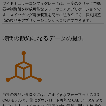
ー
プ
保
ワイドミュラーコンフィグレータは、一度のクリックで機
シ
ー
フ
ラ
護
器や制御盤を構成可能なソフトウェアアプリケーションで
ョ
を
ェ
す。スイッチング電源装置を簡単に組み立てて、個別調整
ン
と
ン
見
ー
済の製品をアプリケーションから直接注文できます。
ト
過
つ
ス
産
産
電
け
業
業
圧
EDI
ま
時間の節約になるデータの提供
用
プ
保
イ
し
ロ
IoT
護
ン
ょ
セ
ス
タ
う
産
PV
業
ー
業
界
接
フ
向
セ
続
け
イ
ェ
キ
箱
の
ベ
ー
統
ュ
フ
ン
合
ス
リ
ソ
ィ
ト
テ
リ
当社の製品カタログには、さまざまなフォーマットの 3D
ー
と
ュ
ィ
概
CAD モデルと、常にダウンロード可能な CAE データが含ま
ー
ル
展
要
れています。スイッチング電源と他の製品に関する包括的