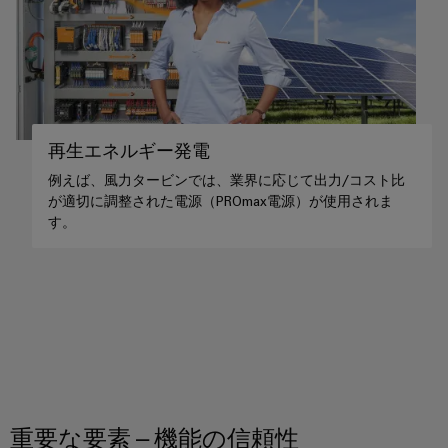
エ
接
ブ
ネ
続
ラ
ソ
ル
リ
ン
ギ
ュ
ド
ー
ー
製
シ
測
ョ
再生エネルギー発電
造
定
ン
業
例えば、風力タービンでは、業界に応じて出力/コスト比
従
産
者）
が適切に調整された電源（PROmax電源）が使用されま
す。
来
業
電
用
力
AI
実
Weidmüller
績
Industrial
あ
AI
る
発
リ
電
技
モ
重要な要素 – 機能の信頼性
術