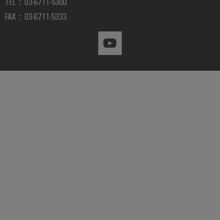
TEL：03-6711-5300
セ
FAX：03-6711-5333
ン
ブ
リ
サ
ー
ビ
ス
組
端
子
台
エ
ン
ク
ロ