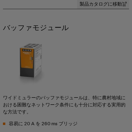
ル
案
ー
製品カタログに移動
カ
リ
ペ
制
内
ネ
デ
ン
ア
御
ン
ミ
グ
イ
盤
バッファモジュール
ト
ー
ー
お
製
接
サ
問
作
ケ
人
続
ネ
い
制
ー
事
技
御
ッ
合
ブ
盤
術
ト
コ
わ
ル
構
の
築
(SPE)
ン
せ
エ
コ
の
プ
ン
課
ン
ラ
題
ト
サ
制
に
環
イ
リ
ル
対
ワイドミュラーのバッファモジュールは、特に農村地域に
御
境
ア
シ
す
テ
おける困難なネットワーク条件にも十分に対応する実用的
盤
方
ン
る
ス
ィ
な方法です。
ソ
お
針
ス
テ
ン
リ
よ
ム
容易に 20 A を 260 ms ブリッジ
ュ
グ
拠
び
ー
と
概