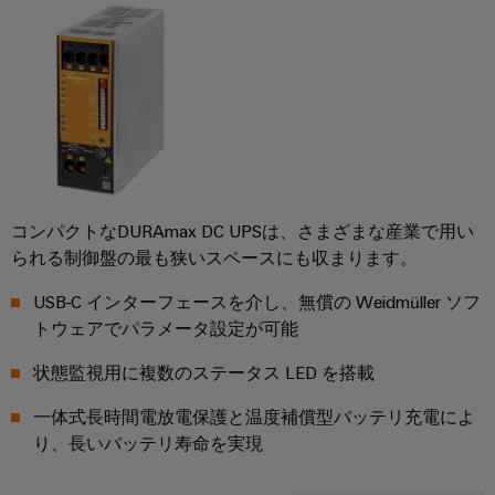
コ
ラ
コ
タ
タ
ク
ン
ン
ロ
サ
チ
エ
ピ
サ
グ
ャ
ス
ン
ュ
構
ル
テ
取
築
ク
ー
テ
ナ
の
扱
ロ
テ
ィ
特
ビ
説
ー
定
ィ
ン
リ
の
明
ジ
ン
グ
テ
要
書
ャ
グ
コンパクトなDURAmax DC UPSは、さまざまな産業で用い
と
件
ィ
の
に
られる制御盤の最も狭いスペースにも収まります。
デ
仕
産
対
シ
ワ
ジ
応
様
USB-C インターフェースを介し、無償の Weidmüller ソフ
業
ス
イ
す
タ
変
トウェアでパラメータ設定が可能
用
テ
る
ド
ル
更・
ソ
5G
ム
ミ
状態監視用に複数のステータス LED を搭載
エ
リ
販
と
ュ
ュ
ン
シ
売
一体式長時間電放電保護と温度補償型バッテリ充電によ
ー
コ
ラ
ジ
ン
終
シ
り、長いバッテリ寿命を実現
ン
ー
ニ
ョ
グ
了
ポ
ン
ア
ア