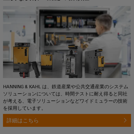
ー
の
未
ト
来
ア
へ
ク
送
セ
電
ス
と
産
配
業
電
用
現
代
サ
の
ー
エ
HANNING & KAHL は、鉄道産業や公共交通産業のシステム
ビ
ネ
ソリューションについては、時間テストに耐え得ると同社
ル
ス
が考える、電子ソリューションなどワイドミュラーの技術
ギ
プ
を採用しています。
ー
ネ
ラ
詳細はこちら
ッ
ッ
ト
ト
ワ