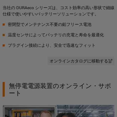
ュ
ケ
ソ
Orange
ス
リ
当社の DURAeco シリーズは、コスト効率の高い形状で細線
ラ
ー
Mag
マ
ュ
仕様で使いやすいバッテリーソリューションです。
ー
ブ
|
ー
ー
コ
シ
ル
カ
ト
密閉型でメンテナンス不要の鉛フリース電池
ョ
ン
と
ス
キ
ン
温度センサによってバッテリの充電と寿命を最適化
フ
ケ
タ
と
ャ
製
ィ
ー
マ
ビ
プラグイン接続により、安全で迅速なフィット
品
グ
ブ
ー
ネ
──
レ
ル
マ
効
ッ
オンラインカタログに移動する
率
ー
ガ
ト
的
PLC
タ
ジ
で、
構
シ
信
ン
築
PCB
ス
頼
無停電電源装置のオンライン・サポ
性
コ
テ
ワ
ス
が
ート
ネ
ム
イ
マ
高
ク
の
く、
ド
ー
拡
タ
配
ミ
ト
張
サ
線
ュ
性