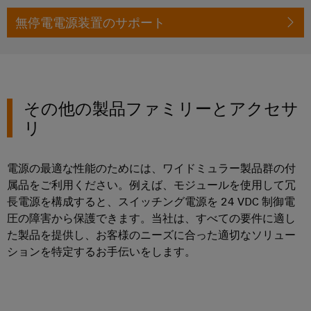
リ
イ
新
グ
リ
ン
的
無停電電源装置のサポート
レ
テ
な
ー
タ
ー
ク
接
ス
ー
続
タ
ニ
ソ
フ
カ
ト
リ
ワ
ェ
ュ
ル
レ
その他の製品ファミリーとアクセサ
ー
ー
ー
サ
ー
リ
シ
ク
ス
ポ
ド
ョ
プ
ン
ー
メ
配
レ
電源の最適な性能のためには、ワイドミュラー製品群の付
ト
デ
電
エ
ー
属品をご利用ください。例えば、モジュールを使用して冗
ィ
ボ
ネ
ス
環
長電源を構成すると、スイッチング電源を 24 VDC 制御電
ア
ッ
ル
ソ
圧の障害から保護できます。当社は、すべての要件に適し
境
ニ
ク
ギ
リ
た製品を提供し、お客様のニーズに合った適切なソリュー
製
ュ
ス
ー
ションを特定するお手伝いをします。
ュ
品
ー
ス
ー
コ
ス
ト
シ
ン
エ
レ
ョ
プ