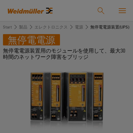
Start
製品
エレクトロニクス
電源
無停電電源装置(UPS)
オンラインショップ
Support Center
easyConnect
無停電電源
無停電電源装置用のモジュールを使用して、最大30
戻
戻
戻
戻
戻
戻
時間のネットワーク障害をブリッジ
る
る
る
る
る
る
産業
産
ソ
製
サ
企
サ
業
リ
品
ー
業
ポ
ュ
ビ
ー
ソリューション
Weidmüller
ー
ス
ト
産
ワ
IndustryMatch
シ
業
イ
課
製品
ョ
用
ド
題
カ
代
が
ン
接
ミ
ス
理
具
続
ュ
タ
店
体
サービス
的
機
ラ
ム
情