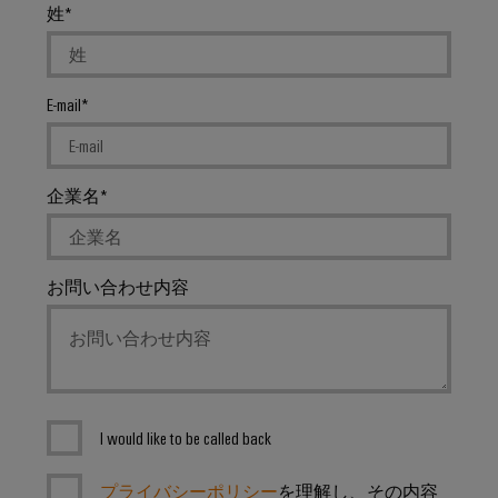
ー
姓
風
マ
力
エ
ー
ネ
カ
E-mail
ル
ー
ギ
ー
産
に
お
企業名
業
け
用
る
卓
プ
越
お問い合わせ内容
リ
し
ン
た
操
タ
業
産
業
I would like to be called back
用
照
プライバシーポリシー
を理解し、その内容