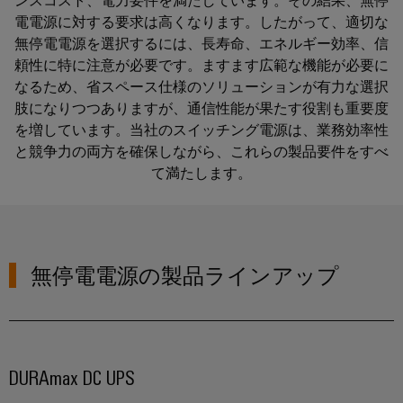
イ
技
ンスコスト、電力要件を満たしています。その結果、無停
ン
周
サービス
ー
関
ン
術
電電源に対する要求は高くなります。したがって、適切な
ト
年
ブ
連
無停電電源を選択するには、長寿命、エネルギー効率、信
フ
基
DC
頼性に特に注意が必要です。ますます広範な機能が必要に
ル
製
ラ
アプリケーション
板
会
マ
なるため、省スペース仕様のソリューションが有力な選択
ア
品）
ス
用
社
イ
肢になりつつありますが、通信性能が果たす役割も重要度
セ
ト
プ
概
ダウンロード
ク
を増しています。当社のスイッチング電源は、業務効率性
ン
ラ
ラ
要
と競争力の両方を確保しながら、これらの製品要件をすべ
ロ
日
ブ
ク
グ
日
て満たします。
グ
お問い合わせ
本
リ
チ
イ
本
リ
語
ャ
ン
法
Fast
ッ
資
の
端
人
Delivery
ド
料
構
子
サ
無停電電源の製品ラインアップ
築
情
u-
日
台
ー
イ
報
OS
本
と
ビ
ン
と
エ
語
コ
フ
ス
デ
ラ
ッ
版
ネ
ス
DURAmax DC UPS
ー
ジ
カ
ク
ト
タ