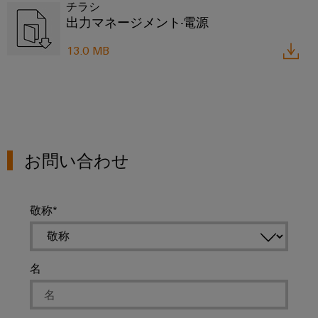
セ
排
チラシ
水
サ
出力マネージメント-電源
処
リ
理
13.0 MB
向
ツ
け
の
ー
ソ
ル
リ
ュ
自
ー
シ
動
お問い合わせ
ョ
機
ン
械
風
敬称
ソ
力
フ
エ
ト
ネ
名
ウ
ル
ェ
ギ
ア