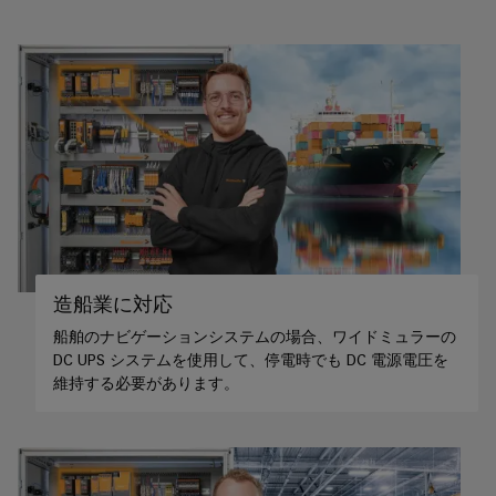
け
カ
ー
る
気
サ
プ
候
ネ
リ
に
ッ
優
ン
し
ト
ト
い
基
モ
タ
ビ
板
ッ
リ
用
テ
チ
ィ
プ
パ
の
ラ
ネ
た
造船業に対応
グ
め
ル
船舶のナビゲーションシステムの場合、ワイドミュラーの
の
イ
DC UPS システムを使用して、停電時でも DC 電源電圧を
最
エ
ン
新
維持する必要があります。
ン
端
か
つ
ジ
子
デ
ニ
台
ジ
ア
タ
と