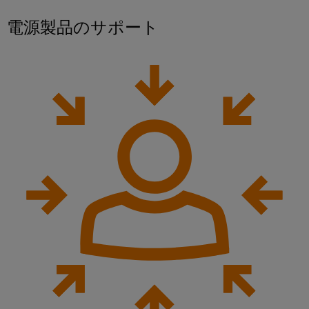
イ
ソ
レ
ー
ー
ソ
電源製品のサポート
テ
リ
ー
ト
ク
レ
ュ
ニ
ナ
ノ
ー
ー
ン
ロ
ー
タ）
ジ
シ
グ
ネ
ー：
と
ョ
コ
ッ
水
測
ン
素
ー
ト
定
ス
ワ
機
IIoT&
用
と
ー
械
オ
ト
ウ
ク
機
ー
ラ
ェ
械
ト
ン
設
IIoT
ビ
備
メ
ス
お
ナ
お
ー
デ
よ
よ
ー
シ
ュ
び
び
工
ョ
ー
オ
場
ン
サ
ー
自
オ
ソ
動