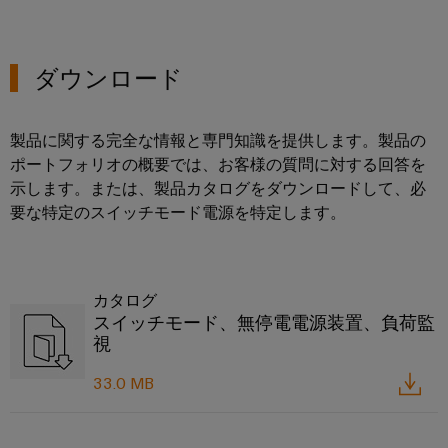
ー
フ
ク
ォ
の
ー
安
ダウンロード
定
ム
性
easyConnect
と
製品に関する完全な情報と専門知識を提供します。製品の
安
全
ポートフォリオの概要では、お客様の質問に対する回答を
性
示します。または、製品カタログをダウンロードして、必
ワ
要な特定のスイッチモード電源を特定します。
水
ー
処
ク
理・
プ
排
レ
カタログ
水
スイッチモード、無停電電源装置、負荷監
イ
視
処
ス
理
と
33.0 MB
水
ア
処
ク
理・