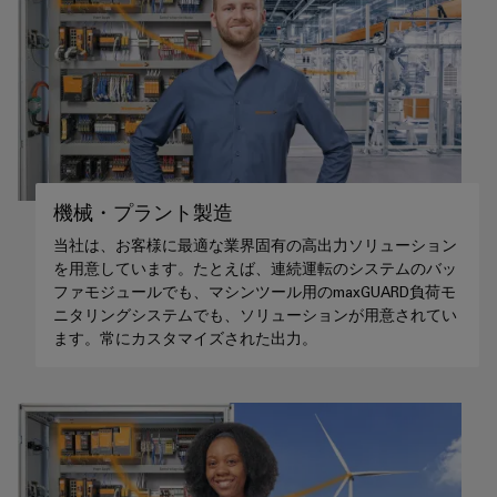
ル
リ
コ
な
ン
ネ
ソ
リ
グ
ク
ュ
ツ
タ
ー
ー
シ
PCB
ョ
ル
ン
コ
と
機械・プラント製造
ネ
造
ビ
ク
当社は、お客様に最適な業界固有の高出力ソリューション
船
ジ
を用意しています。たとえば、連続運転のシステムのバッ
タ
海
ュ
ファモジュールでも、マシンツール用のmaxGUARD負荷モ
サ
事
ア
ニタリングシステムでも、ソリューションが用意されてい
業
ー
ル
ます。常にカスタマイズされた出力。
界
ビ
向
化
け
ス
ツ
の
ー
包
OEM（相
括
ル
手
的
な
先