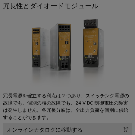
国
レ
ー
冗長性とダイオードモジュール
ン
ラ
内
ク
ジ
イ
ニ
ト
エ
ア
ュ
ネ
ロ
シ
ン
ル
ー
ニ
ス
ギ
ス
ス
ク
ー
テ
ス
ス
PSIRT
ム
ト
レ
と
当
リ
エ
ー
ソ
社
レ
ジ
ン
リ
シ
の
ー
ジ
ス
ュ
パ
モ
ニ
テ
ー
ー
ジ
ム
ア
冗長電源を確立する利点は 2 つあり、スイッチング電源の
シ
（ESS）
ト
ュ
リ
故障でも、個別の相の故障でも、24 V DC 制御電圧の障害
対
ョ
ナ
ー
は発生しません。各冗長分岐は、全出力負荷を個別に供給
ン
応
ン
ー
ソ
ル
することができます。
グ
リ
と
デ
分
ュ
デ
オンラインカタログに移動する
ソ
ー
ー