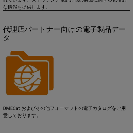
シ
ペ
産
ド
示
ー
ョ
な情報を提供します。
業
バ
会
ジ
ン
に
に
用
ス
移
よ
グ
サ
動
分
代理店パートナー向けの電子製品デー
る
ロ
す
ー
電
安
タ
る
ー
全
ビ
器
な
バ
ス
操
ル
プ
業
フ
の
自
ラ
確
ェ
動
ッ
保
ア
化
ト
太
と
と
フ
陽
イ
ソ
ォ
光
ベ
フ
ー
発
BMECat およびその他フォーマットの電子カタログをご用
ン
ト
ム
意しております。
電
ト
ウ
easyConnect
太
ェ
デ
陽
発