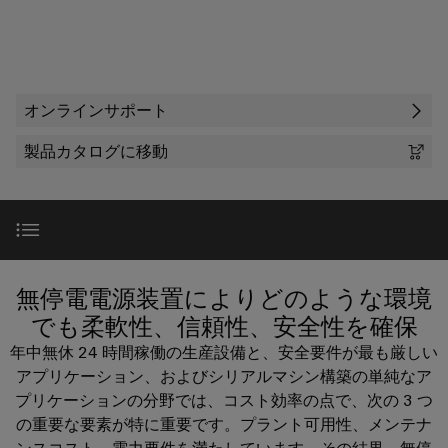
テ
な
器
ー
製
報
ク
姿
に
品
を
ノ
企業
端
特
と
つ
ロ
子
り、
ア
約
い
ジ
ソ
オンラインサポート
台
セ
店
サポート
て
リ
ー
ン
（一
ュ
製品カタログに移動
プ
ー
ワ
ブ
般
SNAP
ラ
シ
イ
リ
製
IN
ョ
グ
ド
サ
品）
ン
接
イ
が
ミ
ー
続
体
ン
販
ュ
ビ
技
験
コ
売
製品ラインアップ
無停電電源装置によりどのような環境
ラ
で
ス
術
ネ
店
き
ー
でも柔軟性、信頼性、安全性を確保
る
ク
カ
（太
PUSH
と
オンラインサポート
年中無休 24 時間稼働の生産設備と、安全要件が最も厳しい
3D
タ
ス
陽
IN
の
は
アプリケーション、およびシリアルマシン構築の単純なア
タ
光
世
接
プリケーションの分野では、コスト効率の点で、次の 3 つ
プ
アクセサリ
界。
Weidmüller
ム
発
続
の重要な要素が特に重要です。プラント可用性、メンテナ
リ
175
ケ
電