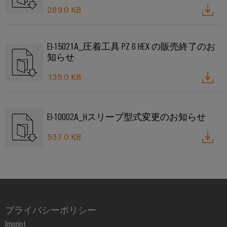
イ
技
ン
周
289.0 KB
ー
関
ン
術
ト
年
ブ
連
フ
基
DC
ル
製
ラ
板
会
EI-15021A_圧着工具 PZ 6 HEX の販売終了のお
マ
ア
品）
ス
知らせ
用
社
イ
セ
ト
プ
概
ク
ン
135.0 KB
ラ
ラ
要
ロ
日
ブ
ク
グ
日
グ
本
リ
チ
イ
本
リ
語
EI-10002A_Hスリーブ型式変更のお知らせ
ャ
ン
法
Fast
ッ
資
の
端
人
Delivery
537.0 KB
ド
料
構
子
サ
築
情
u-
日
台
ー
イ
報
OS
本
と
ビ
ン
と
エ
語
コ
フ
ス
デ
ラ
ッ
版
ネ
ス
プライバシーポリシー
ー
ジ
カ
ク
ト
タ
Imprint