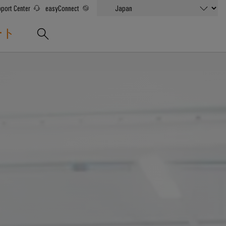
port Center
easyConnect
ート