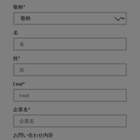
ト
ン
電
化
フ
敬称
メ
ラ
の
源
ト
ー
各
イ
ウ
分
シ
プ
ン
野
ェ
名
ョ
リ
注
に
ア
対
ン
ン
文
応
の
ト
オ
産
す
ソ
基
プ
姓
る
業
ソ
リ
板
シ
分
リ
ュ
用
ョ
ュ
析
ー
ハ
ー
ン
E-mail
シ
産
シ
ウ
ョ
eShop
業
ョ
ジ
ン
オ
ン
ン
OCI
企業名
石
ー
パ
グ
イ
油/
ト
ー
ン
ガ
落
メ
ト
タ
お問い合わせ内容
ス
雷
ー
ナ