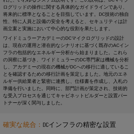
メ
ー
が
お
ラ
ログリッドの操作に関する具体的なガイドラインであり、
ー
あ
ビ
よ
ー
将来的に標準となることを目指しています。DC技術の独自
タ
る
ス
び
の
性、特に人員と設備の安全を考えると、セキュリティは計
リ
産
移
画立案と実施において中心的な役割を果たします。
経
ン
研
業
行
営
ワイドミュラーアカデミーのDCマイクログリッドの設計
グ
究
用
ソ
陣
は、現在の運用と潜在的なシナリオに基づく既存のACイン
所
機
ワ
リ
フラの包括的なエネルギー分析から始まりました。これら
の
器
イ
ュ
の洞察に基づき、ワイドミュラーのDC専門家は機械を分析
サ
メ
ド
し、アカデミーの現在の機械がDCへの移行に適しているこ
メ
ー
ー
ー
とを確認するための移行計画を策定しました。地元のエネ
ミ
デ
シ
ビ
ルギー供給業者と緊密に連携し、仕様書を作成し、入札の
カ
ュ
ィ
ョ
ス
準備を行いました。同時に、部門計画が策定され、技術的
ー
ラ
ア
ン
な受入プロセスを通じてキャビネットビルダーと設置パー
デ
ー
バ
トナーが深く関与しました。
ニ
サ
コ
イ
サ
ュ
ー
ン
ス
ポ
ー
ビ
向
フ
確実な統合：
DCインフラの精密な設置
け
ー
ス
ス
ィ
革
ト