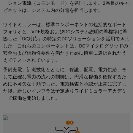
国
レ
ーション電流（コモンモード）を処理します。2番目のキャ
ー
ン
ラ
内
ク
ビネットは、システム内の分電を担当します。
ジ
イ
ニ
ト
エ
ア
ュ
ワイドミュラーは、標準コンポーネントの包括的なポート
ネ
ロ
シ
ン
ル
ー
フォリオと、VDE規格およびDCシステム説明の準標準に準
ニ
ス
ギ
ス
ス
拠した「DC対応」の特定のDCソリューションを活用できま
ク
ー
テ
した。これらのコンポーネントは、DCマイクログリッドの
ス
ス
PSIRT
ム
安全および信頼性要件を満たすために慎重に選択されたう
ト
レ
と
えでテストされています。
当
リ
エ
ー
ソ
社
レ
予備充電、計測技術とともに、保護、配電、電力供給、そ
ジ
ン
リ
シ
の
ー
して正確な電力の流れの制御は、円滑な稼働を確保するた
ジ
ス
ュ
めに不可欠な手順でした。電気検査と承認が正常に完了し
パ
モ
ニ
テ
ー
た後、新しいインフラは予定通りワイドミュラーアカデミ
ー
ジ
ム
ア
シ
ーで稼働を開始しました。
（ESS）
ト
ュ
リ
対
ョ
ナ
ー
ン
応
ン
ー
ソ
ル
グ
リ
と
デ
分
ュ
デ
ソ
ー
ー