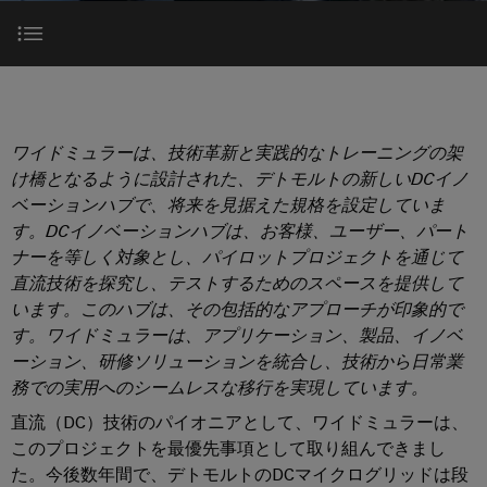
テ
な
器
ー
製
報
ク
姿
に
品
を
ノ
企業
端
特
と
つ
ロ
子
り、
目的
ア
約
い
ジ
ソ
台
セ
店
サポート
て
リ
ー
ワイドミュラーは、技術革新と実践的なトレーニングの架
ン
（一
ュ
計画立案
プ
ー
け橋となるように設計された、デトモルトの新しいDCイノ
ワ
ブ
般
SNAP
ラ
シ
ベーションハブで、将来を見据えた規格を設定していま
イ
リ
製
IN
ョ
グ
設置
す。DCイノベーションハブは、お客様、ユーザー、パート
ド
サ
品）
ン
接
イ
ナーを等しく対象とし、パイロットプロジェクトを通じて
が
ミ
ー
続
体
ン
直流技術を探究し、テストするためのスペースを提供して
販
まとめ
ュ
ビ
技
験
います。このハブは、その包括的なアプローチが印象的で
コ
売
ラ
で
ス
術
す。ワイドミュラーは、アプリケーション、製品、イノベ
ネ
店
き
ー
お問い合わせ
ーション、研修ソリューションを統合し、技術から日常業
る
ク
カ
（太
PUSH
と
3D
務での実用へのシームレスな移行を実現しています。
タ
ス
陽
IN
の
は
直流（DC）技術のパイオニアとして、ワイドミュラーは、
タ
光
世
接
プ
界。
このプロジェクトを最優先事項として取り組んできまし
Weidmüller
ム
発
続
リ
た。今後数年間で、デトモルトのDCマイクログリッドは段
175
ケ
電