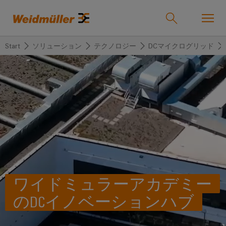
Start
ソリューション
テクノロジー
DCマイクログリッド
オンラインショップ
Support Center
easyConnect
戻
戻
戻
戻
戻
戻
る
る
る
る
る
る
産業
産
ソ
製
サ
企
サ
業
リ
品
ー
業
ポ
ュ
ビ
ー
ソリューション
Weidmüller
ー
ス
ト
産
ワ
IndustryMatch
シ
業
イ
課
ワイドミュラーアカデミー
製品
ョ
用
ド
題
カ
代
が
ン
接
ミ
のDCイノベーションハブ
ス
理
具
続
ュ
タ
店
体
サービス
的
機
ラ
ム
情