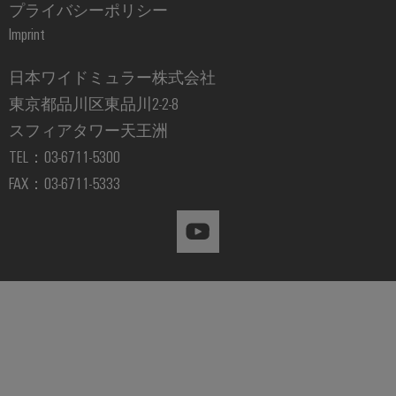
シ
ペ
産
プライバシーポリシー
ド
示
ー
ョ
業
Imprint
バ
会
ジ
ン
に
に
用
ス
移
よ
グ
日本ワイドミュラー株式会社
サ
動
分
る
ロ
す
ー
電
東京都品川区東品川2-2-8
安
る
ー
全
ビ
器
スフィアタワー天王洲
な
バ
ス
操
TEL：03-6711-5300
ル
プ
業
FAX：03-6711-5333
フ
の
自
ラ
確
ェ
動
ッ
保
ア
化
ト
太
と
と
フ
陽
イ
ソ
ォ
光
ベ
フ
ー
発
ン
ト
ム
電
ト
ウ
easyConnect
太
ェ
デ
陽
発