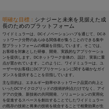
コ
ラ
コ
タ
タ
ク
ン
ン
ロ
サ
チ
エ
ピ
サ
グ
ャ
ス
ン
ュ
明確な目標：
シナジーと未来を見据えた成
構
ル
テ
取
築
ク
ー
長のためのプラットフォーム
テ
ナ
の
扱
ロ
テ
ィ
特
ビ
ワイドミュラーは、DCイノベーションハブを通じて、DCネ
説
ー
定
ィ
ン
ットワーク分野のあらゆる関係者が集うことのできる集中
リ
の
明
ジ
ン
グ
型プラットフォームの構築を目指しています。そこでは、
テ
要
書
ャ
グ
と
件
お客様を対象とした研修、開発、実践的なアプリケーショ
ィ
の
に
ンを提供します。DCネットワーク全体の、設計、実装に重
デ
仕
産
対
シ
ワ
点が置かれています。このように、ワイドミュラーは、ユ
ジ
応
様
業
ス
ーザーやお客様にDCアプリケーションに関する確かなガイ
イ
す
タ
変
用
テ
る
ダンスを提供することを目指しています。
ド
ル
更・
ソ
5G
ム
ミ
主な目的は、エネルギー効率やネットワーク品質の向上と
エ
リ
販
と
ュ
ュ
いったDCマイクログリッドの技術的利点だけでなく、アイ
ン
シ
売
ー
コ
デアの交換、新技術の共同開発、ソリューションの実用化
ラ
ジ
ン
終
シ
ン
を促進するスペースを創出することでしたワイドミュラー
ー
ニ
ョ
グ
了
ポ
の既存の技術と将来の技術を統合することで相乗効果が生
ン
ア
ア