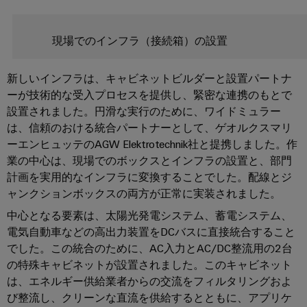
リ
イ
新
グ
リ
ン
的
レ
テ
な
ー
タ
現場でのインフラ（接続箱）の設置
ー
ク
接
ス
ー
続
タ
ニ
ソ
フ
新しいインフラは、キャビネットビルダーと設置パートナ
カ
ト
リ
ワ
ェ
ーが技術的な受入プロセスを提供し、緊密な連携のもとで
ュ
ル
レ
ー
ー
ー
設置されました。円滑な実行のために、ワイドミュラー
サ
ー
シ
ク
ス
は、信頼のおける統合パートナーとして、ゲオルクスマリ
ポ
ド
ョ
プ
ーエンヒュッテのAGW Elektrotechnik社と提携しました。作
ン
ー
メ
配
レ
業の中心は、現場でのボックスとインフラの設置と、部門
ト
デ
電
エ
計画を実用的なインフラに変換することでした。配線とジ
ー
ィ
ボ
ネ
ャンクションボックスの両方が正常に実装されました。
ス
環
ア
ッ
ル
ソ
中心となる要素は、太陽光発電システム、蓄電システム、
境
ニ
ク
ギ
リ
電気自動車などの高出力装置をDCバスに直接統合すること
製
ュ
ス
ー
でした。この統合のために、AC入力とAC/DC整流用の2台
ュ
品
ー
ス
の特殊キャビネットが設置されました。このキャビネット
ー
コ
ス
ト
は、エネルギー供給業者からの交流をフィルタリングおよ
シ
ン
エ
び整流し、クリーンな直流を供給するとともに、アプリケ
レ
ョ
プ