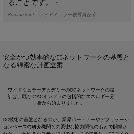
ることです。
ュ
ケ
ソ
Orange
ス
リ
ラ
ー
Mag
マ
ュ
Romina Kehl、ワイドミュラー教育責任者
ー
ブ
|
ー
ー
コ
シ
ル
カ
ト
ョ
ン
と
ス
キ
ン
フ
ケ
タ
と
ャ
製
ィ
ー
マ
ビ
品
安全かつ効率的なDCネットワークの基盤と
グ
ブ
ー
ネ
──
なる綿密な計画立案
レ
ル
マ
効
ッ
率
ー
ガ
ト
的
PLC
タ
ジ
で、
構
シ
信
ン
ワイドミュラーアカデミーのDCネットワークの設
築
PCB
ス
頼
計は、既存のACインフラの包括的なエネルギー分
性
コ
テ
ワ
ス
析から始まりました。
が
ネ
ム
イ
マ
高
ク
の
く、
ド
ー
DC技術の基盤となるのが、業界パートナーやアプリケーシ
拡
タ
配
ミ
ト
ョンベースの研究機関との緊密な協力関係のもとで開発さ
張
サ
線
ュ
性
れた、いわゆるシステム説明です。この説明は、DCマイク