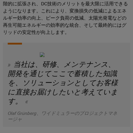
イ
技
ン
階的に拡張され、DC技術のメリットを最大限に活用できる
周
ー
関
ン
術
ト
ようになります。これにより、変換損失の低減によるエネ
年
ブ
連
フ
ルギー効率の向上、ピーク負荷の低減、太陽光発電などの
基
DC
ル
製
ラ
再生可能エネルギーの効率的な統合、そして最終的にはグ
板
会
マ
ア
品）
ス
リッドの安定性が向上します。
用
社
イ
セ
ト
プ
概
ク
ン
ラ
ラ
要
ロ
日
ブ
ク
グ
日
グ
本
リ
チ
当社は、研修、メンテナンス、
イ
本
リ
語
ャ
開発を通じてここで蓄積した知識
ン
法
Fast
ッ
資
の
端
人
Delivery
を、ソリューションとしてお客様
ド
料
構
子
サ
に直接お届けしたいと考えていま
築
情
u-
日
台
ー
す。
イ
報
OS
本
と
ビ
ン
と
エ
語
コ
フ
ス
Olaf Grünberg、ワイドミュラーのプロジェクトマネ
デ
ラ
ッ
版
ネ
ージャ
ス
ー
ジ
カ
ク
ト
タ