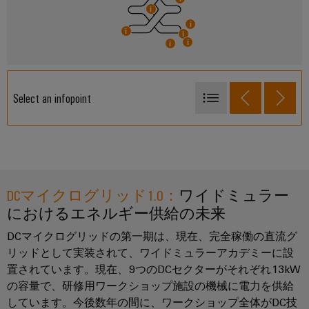
散
ィ
シ
リ
タ
型
ス
ョ
ッ
オ
ン
ト
製
ド
お
ー
リ
品
よ
ス
ト
び
ビ
カ
テ
製
メ
ュ
Select an infopoint
タ
ー
品
ー
ー
ロ
ト
電源
シ
水
シ
グ
リ
ョ
素
自動化とソフトウェア
ョ
レ
ン
エ
修
ン
VARITECTOR 落雷保護・過電圧保護
ー
ネ
理
ル
エ
DCマイクログリッド1.0：
ワイドミュラー
OMNIMATE®端子台およびプラグインコネクタ
IIoT
と
ギ
信
ネ
におけるエネルギー供給の未来
と
ー
交
メディアコンバータとプロトコルゲートウェイ
号
ル
移
自
換
DCマイクログリッドの第一期は、現在、完全稼働の直流グ
変
行
RockStar®角型コネクタ
ギ
動
リッドとして実装されて、ワイドミュラーアカデミーに設
部
を
換
ー
接続技術 – Klippon® コネクト端子台
化
支
置されています。現在、9つのDCセクターがそれぞれ13kW
品
器
管
え
の
の容量で、研修用ワークショップ施設の機械に電力を供給
労働環境とアクセサリ
（ア
る
理
ト
しています。今後数年の間に、ワークショップ全体がDC技
パ
キ