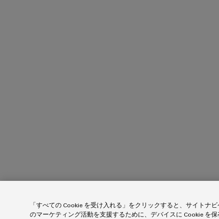
環境
品コ
プラ
アン
チェ
ク
RoHS
REAC
SCIP、
PCFの
宣言を
単かつ
速にダ
ンロー
ワ
イ
ド
ミ
ュ
「すべての Cookie を受け入れる」をクリックすると、サイト
ラ
のマーケティング活動を支援するために、デバイスに Cookie 
ー