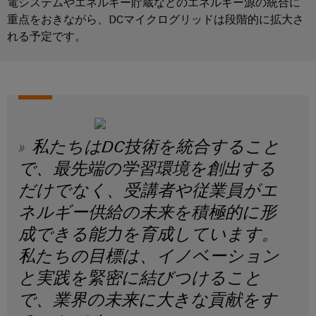
電システムやエネルギー貯蔵などのエネルギー源の統合に
点
シ
フ
要
デ
コ
重点をおきながら、DCマイクログリッドは段階的に拡大さ
ョ
ペ
ィ
ジ
ン
ー
ン
マ
れる予定です。
ジ
ー
タ
ポ
ネ
に
デ
ル
ル
移
ー
ー
ー
動
ド
エ
ネ
ジ
す
タ
る
ン
ン
メ
フ
セ
ジ
ト
ン
ィ
ン
私たちはDC技術を統合すること
ニ
ト
ー
タ
接
ア
情
で、最先端の学習環境を創出する
ル
ー
続
リ
報
だけでなく、受講者や従業員がエ
ド
デ
ケ
ン
お
ー
ワ
ネルギー供給の未来を積極的に形
ー
タ
グ
よ
イ
セ
ブ
成できる能力を育成しています。
び
ン
ヤ
ワ
ル、
私たちの目標は、イノベーション
タ
証
リ
イ
パ
ー
と実践を緊密に結びつけること
明
ン
向
ド
ッ
書
け
で、業界の未来に大きな貢献をす
グ
ミ
チ
の