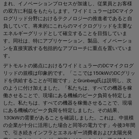
ル
案
まれ、イノベーションプロセスが加速し、従業員とお客様
ー
カ
リ
ペ
制
内
の双方に利益をもたらします。ワイドミュラーはDCマイク
ネ
デ
ン
ア
御
ログリッド分野におけるテクノロジーの推進者であると自
ン
ミ
グ
イ
盤
負していて、将来的にこれらのマイクログリッドを主要な
ト
ー
ー
お
製
エネルギーグリッドとして確立することを目指していま
接
サ
問
作
す。同社は、特にアプリケーション、製品、イノベーショ
ケ
人
続
ネ
い
ンを直接実践する包括的なアプローチに重点を置いていま
制
ー
事
技
御
す。
ッ
合
ブ
盤
術
ト
コ
わ
ル
デトモルトの拠点におけるワイドミュラーのDCマイクログ
構
の
築
(SPE)
ン
せ
リッドの規模は印象的です。「ここでは150kWのDCグリッ
エ
コ
の
プ
ドを供給することが可能です」とGrünberg氏は説明し、次
ン
課
ン
のように付け加えました。「私たちは、すべての機器を稼
ラ
題
ト
サ
制
働させることで、現場にある機械のピーク負荷を特定しま
に
環
イ
リ
ル
対
した。私たちは、すべての機器を稼働させることで、現場
御
境
ア
シ
す
テ
にある機械のピーク負荷を特定しました。その結果、
盤
方
ン
る
ス
ィ
130kWの需要があることを確認しました。これは、中規模
ソ
お
針
ス
テ
ン
リ
の企業が十分に活用した場合と同等の電力です」今後3年間
よ
ム
ュ
で、引き続きインフラとエネルギー消費者および太陽光発
グ
拠
び
ー
と
概