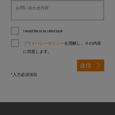
ー
プ
保
シ
ー
フ
ラ
護
ョ
を
ェ
ン
と
ン
見
ー
ト
過
つ
ス
産
産
電
I would like to be called back
け
業
業
圧
EDI
ま
用
プ
保
プライバシーポリシー
を理解し、その内容
イ
し
ロ
IoT
護
に同意します。
ン
ょ
セ
ス
タ
う
産
PV
業
送信
ー
業
界
接
フ
向
セ
続
*入力必須項目
け
イ
ェ
キ
箱
の
ベ
ー
統
ュ
フ
ン
合
ス
リ
ソ
ィ
ト
テ
リ
ー
と
ュ
ィ
概
ー
ル
展
要