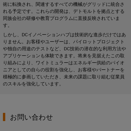
イ
リレーモジュールとソリッドステートリレー
ソ
レ
術に転換され、関連するすべての機械がグリッドに統合さ
ー
ー
ソ
テ
リ
れる予定です。これらの開発は、デトモルトを拠点とする
ー
ト
ク
レ
ュ
同族会社の研修や教育プログラムに直接反映されていま
ニ
ナ
ノ
ー
す。
ー
ン
ロ
ー
タ）
ジ
シ
グ
しかし、DCイノベーションハブは技術的な進歩だけではあ
ネ
ー：
と
ョ
りません。お客様やユーザーは、パイロットプロジェクト
コ
ッ
水
測
ン
や独自の用途のテストなど、DC技術の潜在的な利用方法や
素
ー
ト
定
アプリケーションも体験できます。将来を見据えたこの取
ス
ワ
機
IIoT&
用
り組みにより、ワイトミュラーはエネルギー供給のパイオ
と
ー
械
オ
ト
ニアとしての自らの役割を強化し、お客様やパートナーを
ウ
ク
機
ー
ラ
積極的に参画していただき、未来の課題に取り組む従業員
ェ
械
ト
のスキルを強化しています。
ン
設
IIoT
ビ
備
メ
ス
お
ナ
お
ー
デ
よ
よ
ー
シ
ュ
び
び
工
ョ
ー
お問い合わせ
オ
場
ン
サ
ー
自
オ
ソ
動