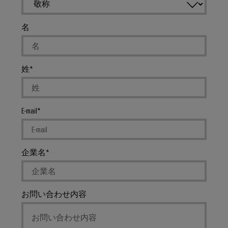
ー
フ
ク
ォ
の
名
ー
安
定
ム
性
easyConnect
と
姓
安
全
性
ワ
水
ー
E-mail
処
ク
理・
プ
排
レ
企業名
水
イ
処
ス
理
と
お問い合わせ内容
水
ア
処
ク
理・