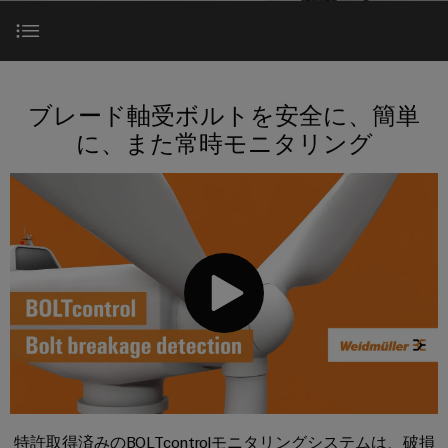
テ
な
器
ー
製
報
ク
姿
に
品
を
ノ
企業
端
特
と
つ
ロ
子
り、
ラインアップ
ア
約
い
ジ
ソ
ブレード軸受ボルトを安全に、簡単
台
セ
店
サポート
て
リ
ー
に、また常時モニタリング
ン
（一
ュ
BOLTcontrolソリューションコンポーネン
プ
ー
ワ
ブ
般
SNAP
ラ
シ
イ
リ
製
IN
ョ
グ
サービス
ド
サ
品）
ン
接
イ
が
ミ
ー
続
体
ン
販
動画
ュ
ビ
技
験
コ
売
ラ
で
ス
術
ネ
店
き
ー
る
ク
カ
（太
PUSH
と
3D
タ
ス
陽
IN
の
は
ダウンロード
タ
光
世
接
プ
界。
Weidmüller
ム
発
続
リ
175
特許取得済みのBOLTcontrolモニタリングシステムは、破損
ケ
電