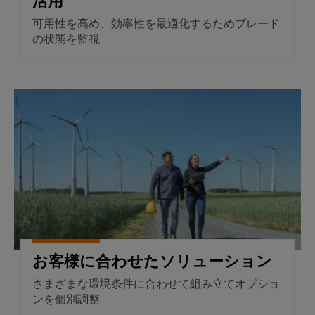
活用
散
ィ
シ
リ
タ
型
ス
可用性を高め、効率性を最適化するためブレード
ョ
ッ
オ
ン
の状態を監視
ト
製
ド
お
ー
リ
品
よ
ス
ト
び
ビ
カ
テ
製
メ
ュ
お客様に合わせたソリューショ
タ
ー
品
ー
ー
ロ
ト
シ
水
シ
グ
リ
ョ
素
ョ
レ
ン
エ
修
ン
ー
ネ
理
ル
エ
IIoT
と
ギ
信
ネ
と
ー
交
号
ル
移
自
換
変
行
ギ
動
部
お客様に合わせたソリューション
を
換
ー
化
支
品
器
さまざまな環境条件に合わせて組み立てオプショ
管
え
の
（ア
る
ンを個別調整
理
ト
パ
キ