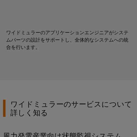
ル
リ
コ
な
ン
ネ
ソ
リ
グ
ク
ュ
ツ
タ
ワイドミュラーのアプリケーションエンジニアがシステ
ー
ー
シ
ムパーツの設計をサポートし、全体的なシステムへの統
PCB
ョ
ル
合を行います。
ン
コ
と
ネ
造
ビ
ク
船
ジ
タ
海
ュ
サ
事
ア
業
ー
ル
界
ビ
向
化
ワイドミュラーのサービスについて
け
ス
ツ
詳しく知る
の
ー
包
OEM（相
括
ル
手
的
風力発電産業向け状態監視システム
な
先