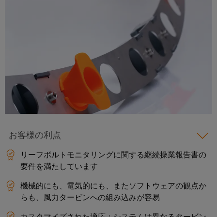
点
シ
フ
要
デ
コ
ョ
ペ
ィ
ジ
ン
ー
ン
マ
ジ
ー
タ
ポ
ネ
に
デ
ル
ル
移
ー
ー
ー
動
ド
エ
ネ
ジ
す
タ
る
ン
ン
メ
フ
セ
ジ
ト
ン
ィ
ン
ニ
ト
ー
タ
接
ア
情
ル
ー
続
リ
報
ド
デ
ケ
お客様の利点
ン
お
ー
ワ
ー
タ
グ
よ
イ
リーフボルトモニタリングに関する継続操業報告書の
セ
ブ
び
ン
ヤ
要件を満たしています
ワ
ル、
タ
証
リ
イ
パ
ー
機械的にも、電気的にも、またソフトウェアの観点か
明
ン
向
ド
ッ
らも、風力タービンへの組み込みが容易
書
け
グ
ミ
チ
の
カスタマイズされた適応：システムは異なるタービン