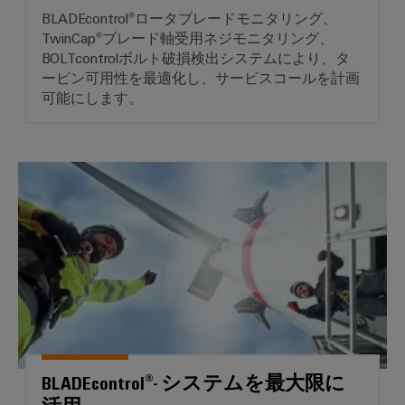
国
レ
ー
ン
BLADEcontrol®ロータブレードモニタリング、
ラ
内
ク
ジ
TwinCap®ブレード軸受用ネジモニタリング、
イ
ニ
ト
BOLTcontrolボルト破損検出システムにより、タ
エ
ア
ュ
ネ
ロ
ービン可用性を最適化し、サービスコールを計画
シ
ン
ル
ー
可能にします。
ニ
ス
ギ
ス
ス
ク
ー
テ
ス
ス
PSIRT
ム
ト
BLADEcontrol®- システムを
レ
と
当
リ
エ
ー
ソ
社
レ
ジ
ン
リ
シ
の
ー
ジ
ス
ュ
パ
モ
ニ
テ
ー
ー
ジ
ム
ア
シ
（ESS）
ト
ュ
リ
対
ョ
ナ
ー
ン
応
ン
ー
ソ
ル
グ
リ
と
デ
BLADEcontrol®- システムを最大限に
分
ュ
デ
ソ
ー
ー