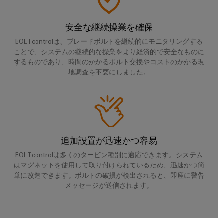
コ
ラ
コ
タ
タ
ク
ン
ン
ロ
サ
チ
エ
ピ
サ
グ
安全な継続操業を確保
ャ
ス
ン
ュ
構
ル
BOLTcontrolは、ブレードボルトを継続的にモニタリングする
テ
取
築
ク
ー
テ
ことで、システムの継続的な操業をより経済的で安全なものに
ナ
の
扱
ロ
テ
するものであり、時間のかかるボルト交換やコストのかかる現
ィ
特
ビ
説
ー
地調査を不要にしました。
定
ィ
ン
リ
の
明
ジ
ン
グ
テ
要
書
ャ
グ
と
件
ィ
の
に
デ
仕
産
対
シ
ワ
ジ
応
様
業
ス
イ
す
追加設置が迅速かつ容易
タ
変
用
テ
る
ド
ル
BOLTcontrolは多くのタービン種別に適応できます。システム
更・
ソ
5G
ム
ミ
エ
はマグネットを使用して取り付けられているため、迅速かつ簡
リ
販
と
単に改造できます。ボルトの破損が検出されると、即座に警告
ュ
ュ
ン
シ
売
ー
メッセージが送信されます。
コ
ラ
ジ
ン
終
シ
ン
ー
ニ
ョ
グ
了
ポ
ン
ア
ア