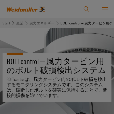
Start
産業
風力エネルギー
BOLTcontrol – 風力タービ
オンラインショップ
Support Center
easyConnect
戻
戻
戻
戻
戻
戻
る
る
る
る
る
る
産業
産
ソ
製
サ
企
サ
BOLTcontrol – 風力タービン用
業
リ
品
ー
業
ポ
のボルト破損検出システム
ュ
ビ
ー
ソリューション
Weidmüller
ー
ス
ト
BOLTcontrolは、風力タービン内のボルト破損を検出
産
ワ
IndustryMatch
するモニタリングシステムです。このシステム
シ
業
イ
課
は、破断したボルトを確実に保持することで、間
製品
ョ
用
ド
題
カ
代
接的損傷を防いでいます。
が
ン
接
ミ
ス
理
具
続
ュ
タ
店
体
サービス
的
機
ラ
ム
情