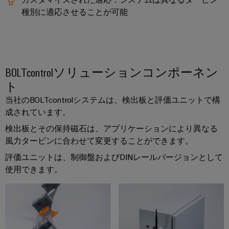
ュ
ケ
ソ
Orange
ス
種別に適応させることが可能
リ
ラ
ー
Mag
マ
ュ
ー
ブ
|
ー
ー
コ
シ
ル
カ
ト
ョ
ン
と
ス
キ
ン
フ
BOLTcontrolソリューションコンポーネン
ケ
タ
と
ャ
製
ィ
ー
ト
マ
ビ
品
グ
ブ
ー
当社のBOLTcontrolシステムは、検出板と評価ユニットで構
ネ
──
レ
ル
マ
効
成されています。
ッ
率
ー
ガ
ト
検出板とその保持磁石は、アプリケーションにより異なる
的
PLC
タ
ジ
で、
構
風力タービンに合わせて変更することができます。
シ
信
ン
築
評価ユニットは、制御盤およびDINレールバージョンとして
PCB
ス
頼
使用できます。
性
コ
テ
ワ
ス
が
ネ
ム
イ
マ
高
ク
の
く、
ド
ー
拡
タ
配
ミ
ト
張
サ
線
ュ
性