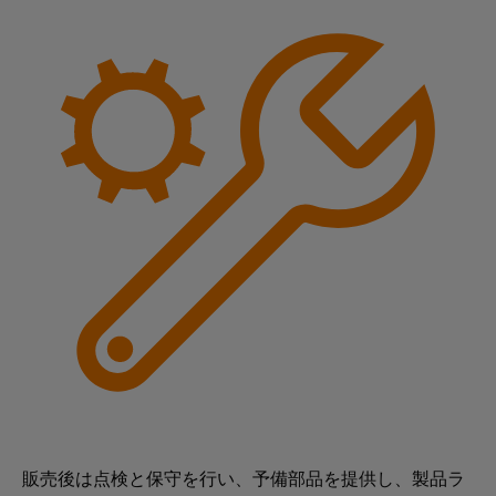
ア
エ
ジ
電
ネ
タ
ル
コ
所
ギ
ル
ン
コ
ー
エ
ト
ン
を
ク
活
ロ
ト
用
ス
ー
ロ
し
ペ
ラ
ー
た
リ
資
ラ
源
I/O
エ
効
シ
ン
率
ス
ス
産
鉄
テ
業
道
ム
用
鉄
機
道
産
輸
器
業
送
メ
用
に
ー
販売後は点検と保守を行い、予備部品を提供し、製品ラ
お
イ