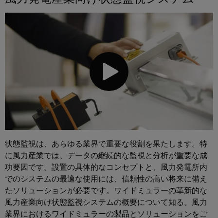
エ
接
ブ
ネ
続
ラ
ソ
ル
リ
ン
ギ
ュ
ド
ー
ー
製
シ
測
ョ
造
定
ン
業
従
産
者）
来
業
電
用
力
AI
状態監視は、あらゆる業界で重要な役割を果たします。特
実
Weidmüller
に風力産業では、データの継続的な監視と分析が重要な成
績
Industrial
あ
功要因です。設置の具体的なコンセプトと、風力発電所内
AI
る
でのシステムの最適な使用には、信頼性の高い将来に備え
発
たソリューションが必要です。ワイドミュラーの革新的な
リ
電
風力産業向け状態監視システムの概要について知る。風力
技
モ
術
業界におけるワイドミュラーの製品とソリューションをご