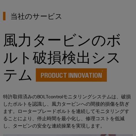
ル
案
ー
カ
リ
ペ
制
内
ネ
デ
ン
当社のサービス
ア
御
ン
ミ
グ
イ
盤
ト
ー
ー
お
製
風力タービンのボ
接
サ
問
作
ケ
人
続
ネ
い
制
ー
事
技
ルト破損検出シス
御
ッ
合
ブ
盤
術
ト
コ
わ
ル
構
の
テム
築
(SPE)
ン
せ
エ
PRODUCT INNOVATION
コ
の
プ
ン
課
ン
ラ
題
ト
サ
制
に
環
イ
リ
特許取得済みのBOLTcontrolモニタリングシステムは、破損
ル
対
御
境
ア
シ
したボルトを認識し、風力タービンへの間接的損傷を防ぎ
す
テ
盤
方
ン
る
ます。ローターブレードボルトを連続してモニタリングす
ス
ィ
ソ
お
針
ス
ることにより、停止時間を最小化し、修理コストを低減
テ
ン
リ
よ
し、タービンの安全な連続操業を実現します。
ム
ュ
グ
拠
び
ー
と
概