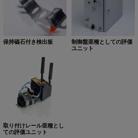
メ
ー
が
お
ラ
ー
あ
ビ
よ
ー
タ
る
ス
び
の
リ
産
移
経
ン
研
業
行
営
グ
保持磁石付き検出板
制御盤亜種としての評価
究
用
ソ
陣
ユニット
所
機
ワ
リ
の
器
イ
ュ
サ
メ
ド
メ
ー
ー
ー
ミ
デ
シ
ビ
カ
ュ
ィ
ョ
ス
ー
ラ
ア
ン
デ
ー
バ
ニ
サ
コ
イ
サ
ュ
ー
ン
ス
ポ
ー
ビ
向
フ
取り付けレール亜種とし
け
ー
ス
ス
ての評価ユニット
ィ
革
ト