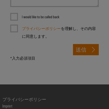
セ
排
水
サ
処
リ
理
I would like to be called back
向
ツ
け
プライバシーポリシー
を理解し、その内容
の
ー
ソ
ル
に同意します。
リ
ュ
自
ー
送信
シ
動
ョ
*入力必須項目
機
ン
械
風
ソ
力
フ
エ
ト
ネ
ウ
ル
プライバシーポリシー
ェ
ギ
Imprint
ア