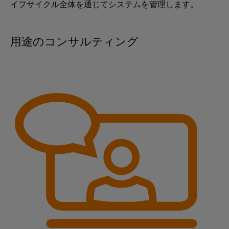
け
イフサイクル全体を通じてシステムを管理します。
カ
ー
る
気
サ
プ
候
ネ
用途のコンサルティング
リ
に
ッ
優
ン
し
ト
ト
い
基
モ
タ
ビ
板
ッ
リ
用
テ
チ
ィ
プ
パ
の
ラ
ネ
た
グ
め
ル
の
イ
最
エ
ン
新
ン
端
か
つ
ジ
子
デ
ニ
台
ジ
ア
タ
と