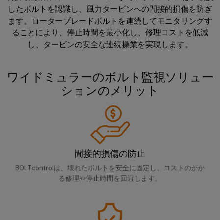
イ
技
お問い合わせ
ン
したボルトを認識し、風力タービンへの間接的損傷を防ぎ
周
ー
関
ン
術
ト
ます。ローターブレードボルトを連続してモニタリングす
年
ブ
連
フ
基
DC
ることにより、停止時間を最小化し、修理コストを低減
ル
製
ラ
板
会
し、タービンの安全な連続操業を実現します。
マ
ア
品）
ス
用
社
イ
セ
ト
プ
概
ク
ン
ワイドミュラーのボルト監視ソリュー
ラ
ラ
要
ロ
日
ブ
ションのメリット
ク
グ
日
グ
本
リ
チ
イ
本
リ
語
ャ
ン
法
Fast
ッ
資
の
端
人
Delivery
ド
料
構
子
サ
築
情
間接的損傷の防止
u-
日
台
ー
イ
報
OS
BOLTcontrolは、壊れたボルトを安全に固定し、コストのかか
本
と
ビ
ン
と
る修理や停止時間を回避します。
エ
語
コ
フ
ス
デ
ラ
ッ
版
ネ
ス
ー
ジ
カ
ク
ト
タ