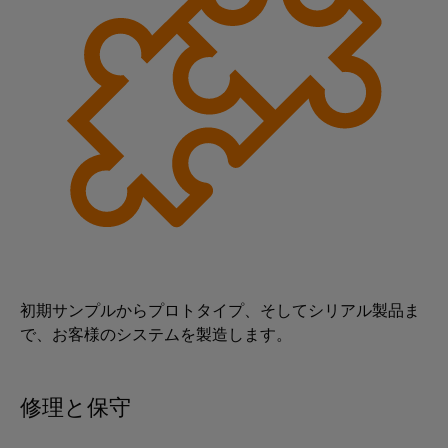
シ
ペ
産
ド
示
ー
ョ
業
バ
会
ジ
ン
に
に
用
ス
移
よ
グ
サ
動
分
る
ロ
す
ー
電
安
る
ー
全
ビ
器
な
バ
ス
操
ル
プ
業
フ
の
自
ラ
確
ェ
動
ッ
保
ア
化
ト
太
と
と
フ
初期サンプルからプロトタイプ、そしてシリアル製品ま
陽
イ
ソ
ォ
で、お客様のシステムを製造します。
光
ベ
フ
ー
発
ン
ト
ム
電
ト
ウ
easyConnect
修理と保守
太
ェ
デ
陽
発