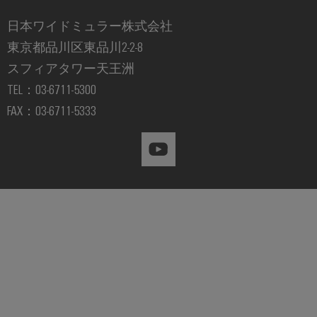
ー
風
マ
日本ワイドミュラー株式会社
力
エ
ー
東京都品川区東品川2-2-8
ネ
カ
スフィアタワー天王洲
ル
ー
ギ
TEL：03-6711-5300
ー
産
FAX：03-6711-5333
に
お
業
け
用
る
卓
プ
越
リ
し
ン
た
操
タ
業
産
業
用
照