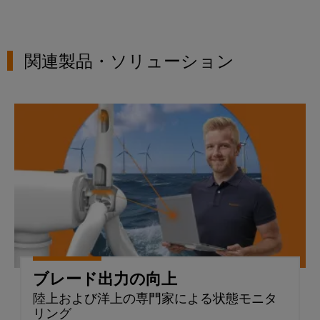
リ
イ
新
グ
リ
ン
的
レ
テ
な
ー
タ
ー
ク
接
ス
ー
関連製品・ソリューション
続
タ
ニ
ソ
フ
カ
ト
リ
ワ
ェ
ュ
ル
レ
ー
ー
ブレード出力の向上
ー
サ
ー
シ
ク
ス
ポ
ド
ョ
プ
ン
ー
メ
配
レ
ト
デ
電
エ
ー
ィ
ボ
ネ
ス
環
ア
ッ
ル
ソ
境
ニ
ク
ギ
リ
製
ュ
ス
ー
ュ
品
ー
ス
ブレード出力の向上
ー
コ
ス
ト
シ
陸上および洋上の専門家による状態モニタ
ン
エ
レ
リング
ョ
プ