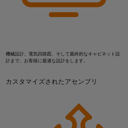
ー
プ
保
シ
ー
フ
ラ
護
ョ
を
ェ
ン
と
ン
見
ー
ト
過
つ
ス
産
産
電
け
業
業
圧
EDI
ま
用
プ
保
イ
し
ロ
機械設計、電気回路図、そして最終的なキャビネット設
IoT
護
ン
ょ
セ
計まで、お客様に最適な設計をします。
ス
タ
う
産
PV
業
ー
業
界
接
フ
向
カスタマイズされたアセンブリ
セ
続
け
イ
ェ
キ
箱
の
ベ
ー
統
ュ
フ
ン
合
ス
リ
ソ
ィ
ト
テ
リ
ー
と
ュ
ィ
概
ー
ル
展
要