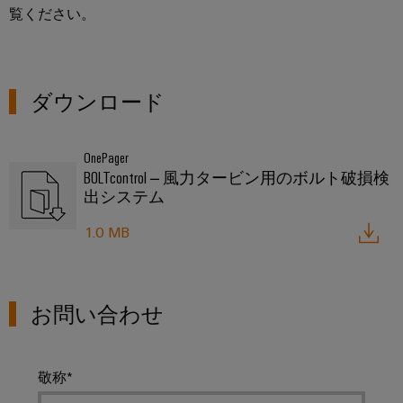
ー
の
覧ください。
未
ト
来
ア
へ
ク
送
セ
ダウンロード
電
ス
と
産
OnePager
配
BOLTcontrol – 風力タービン用のボルト破損検
業
電
出システム
用
現
代
サ
1.0 MB
の
ー
エ
ビ
ネ
ル
ス
ギ
お問い合わせ
プ
ー
ネ
ラ
ッ
ッ
敬称
ト
ト
ワ