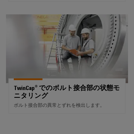
イ
ソ
レ
ー
ー
ソ
テ
リ
ー
ト
ク
レ
ュ
TwinCap® でのボルト接合部
ニ
ナ
ノ
ー
ー
ン
ロ
ー
タ）
ジ
シ
グ
ネ
ー：
と
ョ
コ
ッ
水
測
ン
素
ー
ト
定
ス
ワ
機
IIoT&
用
と
ー
械
オ
ト
ウ
ク
機
ー
ラ
ェ
械
ト
ン
TwinCap® でのボルト接合部の状態モ
設
IIoT
ビ
備
メ
ス
ニタリング
お
ナ
お
ー
デ
よ
よ
ー
ボルト接合部の異常とずれを検出します。
シ
ュ
び
び
工
ョ
ー
オ
場
ン
サ
ー
自
オ
ソ
動