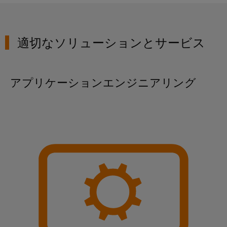
ト
ン
電
化
フ
メ
ラ
の
源
ト
ー
各
イ
ウ
分
シ
プ
適切なソリューションとサービス
ン
野
ェ
ョ
リ
注
に
ア
対
ン
ン
文
応
の
ト
オ
アプリケーションエンジニアリング
産
す
ソ
基
プ
る
業
ソ
リ
板
シ
分
リ
ュ
用
ョ
ュ
析
ー
ハ
ー
ン
シ
産
シ
ウ
ョ
eShop
業
ョ
ジ
ン
オ
ン
ン
OCI
石
ー
パ
グ
イ
油/
ト
ー
ン
ガ
落
メ
ト
タ
ス
雷
ー
ナ