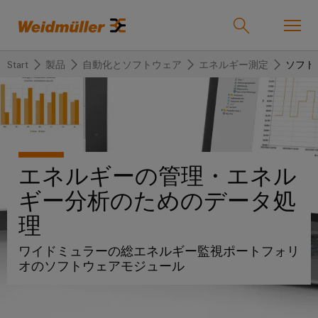
Start
製品
自動化とソフトウェア
エネルギー測定
ソフト
オンラインショップ
Support Center
easyConnect
戻
戻
戻
戻
戻
戻
る
る
る
る
る
る
産業
産
ソ
製
サ
企
サ
エネルギーの管理・エネル
業
リ
品
ー
業
ポ
ギー分析のためのデータ処
ュ
ビ
ー
ソリューション
Weidmüller
ー
ス
ト
理
産
ワ
IndustryMatch
シ
業
イ
課
ワイドミュラーの総エネルギー監視ポートフォリ
製品
ョ
用
ド
題
カ
代
オのソフトウェアモジュール
が
ン
接
ミ
ス
理
具
続
ュ
タ
店
体
サービス
的
機
ラ
ム
情