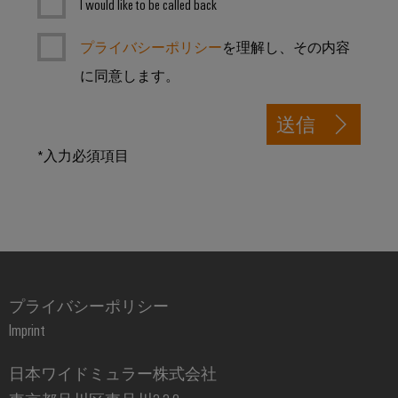
エ
I would like to be called back
接
ブ
ネ
続
ラ
ソ
プライバシーポリシー
を理解し、その内容
ル
リ
ン
ギ
に同意します。
ュ
ド
ー
ー
製
シ
測
送信
ョ
造
定
ン
*入力必須項目
業
従
産
者）
来
業
電
用
力
AI
実
Weidmüller
績
Industrial
あ
プライバシーポリシー
AI
る
Imprint
発
リ
電
技
日本ワイドミュラー株式会社
モ
術