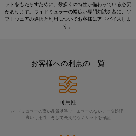
イ
技
ン
ットをもたらすために、数多くの特性が備わっている必要
周
ー
関
ン
術
サービス
ト
があります。ワイドミュラーの幅広い専門知識を基に、ソ
年
ブ
連
フ
基
フトウェアの選択と利用についてお客様にアドバイスしま
DC
ル
製
ラ
板
会
す。
操業中
マ
ア
品）
ス
用
社
イ
セ
ト
プ
概
ク
ダウンロード
ン
ラ
ラ
要
ロ
日
ブ
ク
グ
日
グ
本
リ
お客様への利点の一覧
チ
お問い合わせ
イ
本
リ
語
ャ
ン
法
Fast
ッ
資
の
端
人
Delivery
ド
料
構
子
サ
築
情
u-
日
台
ー
イ
可用性
報
OS
本
と
ビ
ン
と
ワイドミュラーの高い品質基準で、エラーのないデータ処理、
エ
語
コ
フ
ス
高い可用性、そして長期的なメリットを保証
デ
ラ
ッ
版
ネ
ス
ー
ジ
カ
ク
ト
タ