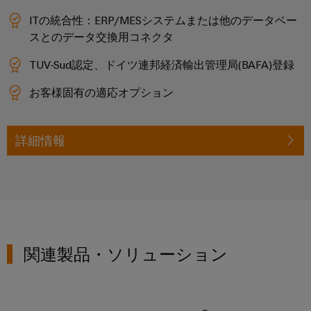
国
レ
ー
ン
ラ
内
ITの統合性：ERP/MESシステムまたは他のデータベー
ク
ジ
イ
ニ
スとのデータ交換用コネクタ
ト
エ
ア
ュ
ネ
ロ
TUV-Sud認定、ドイツ連邦経済輸出管理局(BAFA)登録
シ
ン
ル
ー
ニ
ス
ギ
ス
ス
お客様固有の適応オプション
ク
ー
テ
ス
ス
PSIRT
ム
ト
レ
と
詳細情報
当
リ
エ
ー
ソ
社
レ
ジ
ン
リ
シ
の
ー
ジ
ス
ュ
パ
モ
ニ
テ
ー
ー
ジ
ム
ア
シ
（ESS）
ト
ュ
リ
対
ョ
ナ
関連製品・ソリューション
ー
ン
応
ン
ー
ソ
ル
グ
リ
と
デ
分
ュ
デ
電力計と変流器
ソ
ー
ー