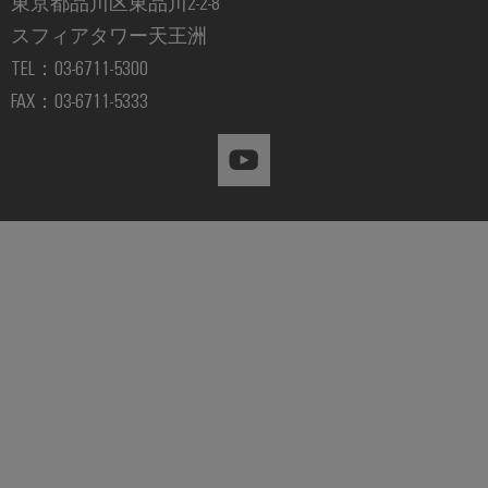
東京都品川区東品川2-2-8
ー
の
未
ト
スフィアタワー天王洲
来
ア
TEL：03-6711-5300
へ
ク
FAX：03-6711-5333
送
セ
電
ス
と
産
配
業
電
用
現
代
サ
の
ー
エ
ビ
ネ
ル
ス
ギ
プ
ー
ネ
ラ
ッ
ッ
ト
ト
ワ