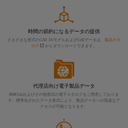
ト
ン
電
化
フ
メ
ラ
の
源
ト
ー
各
イ
ウ
分
シ
プ
ン
野
ェ
ョ
リ
注
時間の節約になるデータの提供
に
ア
対
ン
ン
文
さまざまな形式のCAD 3DモデルおよびCAEデータは、
製品カタ
応
の
ト
オ
ログ
からダウンロードできます。
産
す
ソ
基
プ
る
業
ソ
リ
板
シ
分
リ
ュ
用
ョ
ュ
析
ー
ハ
ー
ン
シ
産
シ
ウ
代理店向け電子製品データ
ョ
eShop
業
ョ
ジ
ン
BMECatおよびその他形式の電子カタログをご用意しておりま
オ
ン
ン
OCI
す。標準化されたデータ形式により、製品データへの迅速なア
石
ー
パ
グ
クセスが可能となります。
イ
油/
ト
ー
ン
ガ
落
メ
ト
タ
ス
雷
ー
ナ