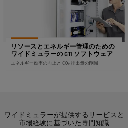
イ
ソ
レ
ー
ー
ソ
テ
リ
ー
ト
ク
レ
ュ
ニ
ナ
ノ
ー
ー
ン
ロ
ー
タ）
ジ
シ
グ
ネ
ー：
と
ョ
コ
ッ
水
測
リソースとエネルギー管理のための
ン
素
ー
ト
定
ワイドミュラーの GTI ソフトウェア
ス
ワ
機
IIoT&
用
エネルギー効率の向上と CO₂ 排出量の削減
と
ー
械
オ
ト
ウ
ク
機
ー
ラ
ェ
械
ト
ン
設
IIoT
ビ
備
メ
ス
お
ナ
お
ー
デ
よ
よ
ー
シ
ュ
び
び
工
ョ
ー
ワイドミュラーが提供するサービスと
オ
場
ン
サ
ー
市場経験に基づいた専門知識
自
オ
ソ
動