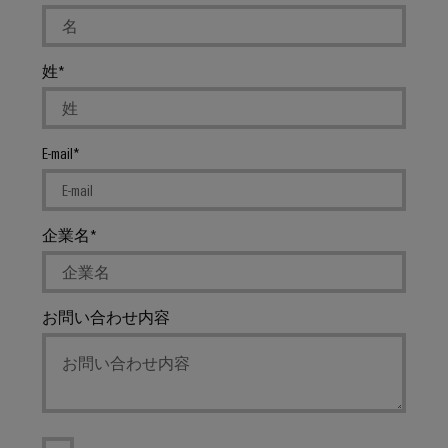
ル
リ
コ
な
ン
ネ
ソ
リ
グ
姓
ク
ュ
ツ
タ
ー
ー
シ
PCB
ョ
ル
E-mail
ン
コ
と
ネ
造
ビ
ク
船
ジ
企業名
タ
海
ュ
サ
事
ア
業
ー
ル
界
お問い合わせ内容
ビ
向
化
け
ス
ツ
の
ー
包
OEM（相
括
ル
手
的
な
先