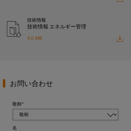
け
カ
ー
る
気
サ
プ
候
技術情報
ネ
リ
に
技術情報 エネルギー管理
ッ
優
ン
し
ト
ト
5.0 MB
い
基
モ
タ
ビ
板
ッ
リ
用
テ
チ
ィ
プ
パ
の
ラ
ネ
た
お問い合わせ
グ
め
ル
の
イ
最
エ
ン
新
敬称
ン
端
か
つ
ジ
子
デ
ニ
台
ジ
名
ア
タ
と