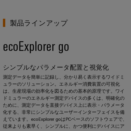
ル
案
ー
カ
リ
ペ
制
内
ネ
デ
ン
ア
御
ン
ミ
製品ラインアップ
グ
イ
盤
ト
ー
ー
お
製
接
サ
問
作
ケ
ecoExplorer go
人
続
ネ
い
制
ー
事
技
御
ッ
合
ブ
盤
術
ト
コ
わ
ル
構
の
シンプルなパラメータ配置と視覚化
築
(SPE)
ン
せ
エ
コ
の
プ
ン
測定データを簡単に記録し、分かり易く表示するワイドミ
課
ン
ラ
ュラーのソリューション。エネルギー消費装置の可視化
題
ト
サ
制
に
環
イ
は、生産現場の効率化を図るための基本的原理です。ワイ
リ
ル
対
御
境
ドミュラーのエネルギー測定デバイスの多くは、明確化の
ア
シ
す
テ
盤
ために、測定データを直接デバイス上に表示・パラメータ
方
ン
る
ス
ィ
化する、非常にシンプルなユーザーインターフェイスを備
ソ
お
針
ス
テ
ン
リ
えています。ecoExplorer goはPCベースのソフトウェアで、
よ
ム
ュ
グ
拠
従来よりも素早く、シンプルに、かつ便利にデバイスにア
び
ー
と
概