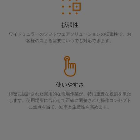
コ
ラ
コ
タ
タ
ク
ン
ン
ロ
サ
チ
エ
ピ
サ
グ
ャ
ス
ン
ュ
構
拡張性
ル
テ
取
築
ク
ー
テ
ワイドミュラーのソフトウェアソリューションの拡張性で、お
ナ
の
扱
ロ
テ
客様の高まる需要にいつでも対応できます。
ィ
特
ビ
説
ー
定
ィ
ン
リ
の
明
ジ
ン
グ
テ
要
書
ャ
グ
と
件
ィ
の
に
デ
仕
産
対
シ
ワ
ジ
応
様
使いやすさ
業
ス
イ
す
タ
変
用
綿密に設計された実用的な現場作業が、特に重要な役割を果た
テ
る
ド
ル
更・
します。使用場所に合わせて正確に調整された操作コンセプト
ソ
5G
ム
ミ
エ
リ
に焦点を当て、効率と生産性を高めます。
販
と
ュ
ュ
ン
シ
売
ー
コ
ラ
ジ
ン
終
シ
ン
ー
ニ
ョ
グ
了
ポ
ン
ア
ア