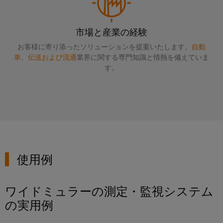
ー
プ
保
シ
ー
フ
ラ
護
ョ
を
ェ
ン
市場と産業の経験
と
ン
見
ー
ト
過
お客様に寄り添ったソリューションを提案いたします。
自動
つ
ス
産
産
電
車
、
伝送および流通
業界に関する専門知識と情熱を備えていま
け
す。
業
業
圧
EDI
ま
用
プ
保
イ
し
ロ
IoT
護
ン
ょ
セ
ス
タ
う
産
PV
業
ー
業
界
接
フ
向
セ
続
け
イ
ェ
キ
箱
使用例
の
ベ
ー
統
ュ
フ
ン
合
ス
リ
ソ
ワイドミュラーの測定・監視システム
ィ
ト
テ
リ
の実用例
ー
と
ュ
ィ
概
ー
ル
展
要