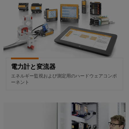
散
ィ
シ
リ
タ
型
ス
ョ
ッ
オ
ン
ト
製
ド
お
ー
リ
品
よ
ス
ト
び
ビ
カ
テ
製
メ
ュ
タ
ー
品
ー
ー
ロ
ト
シ
水
シ
グ
リ
ョ
素
ョ
レ
電力計と変流器
ン
エ
修
ン
ー
ネ
理
エネルギー監視および測定用のハードウェアコンポ
ル
エ
IIoT
ーネント
と
ギ
信
ネ
と
ー
交
号
ル
移
自
換
変
行
ギ
動
部
を
リソースとエネルギー管理のため
換
ー
化
支
品
器
管
え
の
（ア
る
理
ト
パ
キ