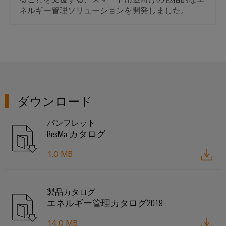
ア
エ
ジ
電
ネルギー管理ソリューションを開発しました。
ネ
タ
ル
コ
所
ギ
ル
ン
コ
ー
エ
ト
ン
を
ク
活
ロ
ト
用
ス
ー
ロ
し
ペ
ラ
ー
た
リ
資
ダウンロード
ラ
源
I/O
エ
効
シ
パンフレット
ン
率
ResMa カタログ
ス
ス
産
鉄
テ
業
1.0 MB
道
ム
用
鉄
機
道
産
輸
製品カタログ
器
業
送
エネルギー管理カタログ2019
メ
用
に
ー
お
イ
14.0 MB