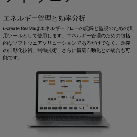
メ
ー
が
お
ラ
ー
あ
ビ
よ
ー
タ
る
エネルギー管理と効率分析
ス
び
の
リ
産
u-create ResMaはエネルギーフローの記録と監視のための汎
移
経
ン
研
業
用ツールとして使用します。エネルギー管理のための包括
行
営
グ
究
的なソフトウェアソリューションであるだけでなく、既存
用
ソ
陣
所
の自動化技術、制御技術、さらに構築自動化との統合も可
機
ワ
リ
の
能です。
器
イ
ュ
サ
メ
ド
メ
ー
ー
ー
ミ
デ
シ
ビ
カ
ュ
ィ
ョ
ス
ー
ラ
ア
ン
デ
ー
バ
ニ
サ
コ
イ
サ
ュ
ー
ン
ス
ポ
ー
ビ
向
フ
け
ー
ス
ス
ィ
革
ト