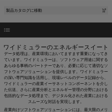
テ
な
器
ー
製
報
ク
姿
製品カタログに移動
に
品
を
ノ
企業
端
特
と
つ
ロ
子
り、
ア
約
い
ジ
ソ
台
セ
店
サポート
て
リ
ー
ン
（一
ュ
プ
ー
ワ
ブ
般
SNAP
導入
ラ
シ
ワイドミュラーのエネルギースイート
イ
リ
製
IN
ョ
グ
データ処理は、産業環境においてますます重要になってき
ド
サ
品）
ン
接
イ
製品ラインアップ
ています。ワイドミュラーは、ソフトウェア用途に関する
が
ミ
ー
続
体
ン
販
あらゆる事柄のパートナーであり、必要に応じて適切なソ
ュ
ビ
技
験
コ
フトウェアソリューションを提供します。ワイドミュラー
売
ラ
で
ス
ecoExplorer go
術
の深い専門知識を活用し、現場レベルのデータ記録から、
ネ
店
き
ー
ワイドミュラーの産業イーサネットコンポーネントを介し
る
ク
カ
（太
PUSH
と
3D
ResMa エネルギーマネージメントソフト
た伝送、さらに産業分析とエネルギー管理の分野における
タ
ス
陽
IN
の
は
包括的なデータ処理まで、デジタル化された産業における
タ
光
世
接
プ
スムーズな対話を実現します。
界。
Weidmüller
ム
発
関連製品・ソリューション
続
リ
産業向けソフトウェアソリューションには、最大限のメリ
175
ケ
電