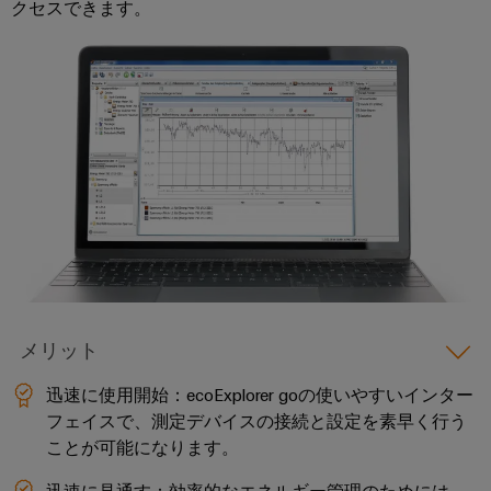
クセスできます。
点
シ
フ
要
デ
コ
ョ
ペ
ィ
ジ
ン
ー
ン
マ
ジ
ー
タ
ポ
ネ
に
デ
ル
ル
移
ー
ー
ー
動
ド
エ
ネ
ジ
す
タ
る
ン
ン
メ
フ
セ
ジ
ト
ン
ィ
ン
ニ
ト
ー
タ
接
ア
情
ル
ー
続
リ
報
ド
デ
ケ
ン
お
ー
ワ
ー
タ
グ
よ
イ
メリット
セ
ブ
び
ン
ヤ
ワ
ル、
迅速に使用開始：ecoExplorer goの使いやすいインター
タ
証
リ
イ
パ
ー
フェイスで、測定デバイスの接続と設定を素早く行う
明
ン
向
ド
ッ
ことが可能になります。
書
け
グ
ミ
チ
の
迅速に見通す：効率的なエネルギー管理のためには、