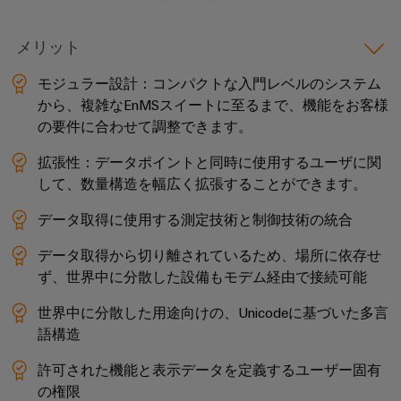
リ
イ
新
グ
リ
ン
的
レ
テ
な
ー
メリット
タ
ー
ク
接
ス
ー
続
タ
ニ
モジュラー設計：コンパクトな入門レベルのシステム
ソ
フ
カ
から、複雑なEnMSスイートに至るまで、機能をお客様
ト
リ
ワ
ェ
の要件に合わせて調整できます。
ュ
ル
レ
ー
ー
ー
サ
ー
シ
ク
拡張性：データポイントと同時に使用するユーザに関
ス
ポ
ド
ョ
して、数量構造を幅広く拡張することができます。
プ
ン
ー
メ
配
レ
データ取得に使用する測定技術と制御技術の統合
ト
デ
電
エ
ー
ィ
ボ
ネ
ス
データ取得から切り離されているため、場所に依存せ
環
ア
ッ
ル
ず、世界中に分散した設備もモデム経由で接続可能
ソ
境
ニ
ク
ギ
リ
製
世界中に分散した用途向けの、Unicodeに基づいた多言
ュ
ス
ー
ュ
品
語構造
ー
ス
ー
コ
ス
ト
許可された機能と表示データを定義するユーザー固有
シ
ン
エ
レ
の権限
ョ
プ