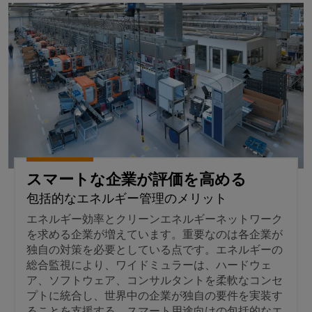
シ
ペ
産
ド
示
スマートな企業が評価を高める
ー
ョ
業
バ
会
ジ
ン
に
に
用
ス
移
よ
グ
サ
動
分
る
ロ
す
ー
電
安
る
ー
全
ビ
器
な
バ
ス
操
ル
プ
業
フ
の
自
ラ
確
ェ
動
ッ
保
スマートな企業が評価を高める
ア
化
ト
包括的なエネルギー管理のメリット
太
と
と
フ
陽
イ
エネルギー効率とクリーンエネルギーネットワーク
ソ
ォ
を求める企業が増えています。重要なのは各企業が
光
ベ
フ
ー
独自の対策を必要としている点です。エネルギーの
発
ン
ト
ム
総合監視により、ワイドミュラーは、ハードウェ
電
ト
ウ
easyConnect
ア、ソフトウェア、コンサルタントを柔軟なコンセ
太
ェ
プトに統合し、世界中の企業が独自の要件を実装す
デ
陽
発
ることを支援する、スマート用途向けの包括的なエ