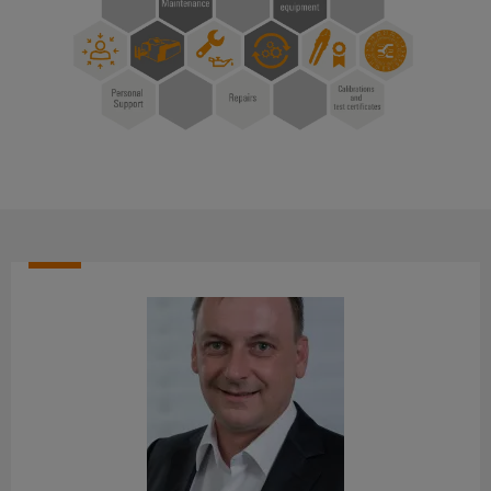
メ
ー
が
お
ラ
ー
あ
ビ
よ
ー
タ
る
ス
び
の
リ
産
移
経
ン
研
業
行
営
グ
究
用
ソ
陣
所
機
ワ
リ
の
器
イ
ュ
サ
メ
ド
メ
ー
ー
ー
ミ
デ
シ
ビ
カ
ュ
ィ
ョ
ス
ー
ラ
ア
ン
デ
ー
バ
ニ
サ
コ
イ
サ
ュ
ー
ン
ス
ポ
ー
ビ
向
フ
け
ー
ス
ス
ィ
革
ト