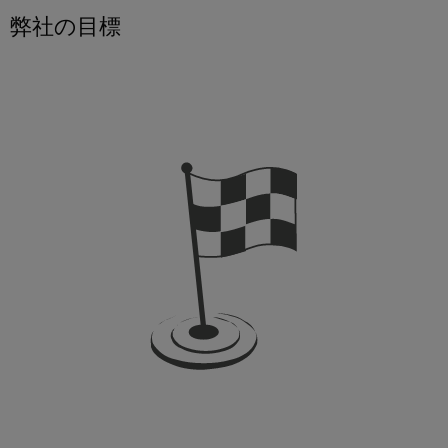
ト
ン
電
化
フ
弊社の目標
メ
ラ
の
源
ト
ー
各
イ
ウ
分
シ
プ
ン
野
ェ
ョ
リ
注
に
ア
対
ン
ン
文
応
の
ト
オ
産
す
ソ
基
プ
る
業
ソ
リ
板
シ
分
リ
ュ
用
ョ
ュ
析
ー
ハ
ー
ン
シ
産
シ
ウ
ョ
eShop
業
ョ
ジ
ン
オ
ン
ン
OCI
石
ー
パ
グ
イ
油/
ト
ー
ン
ガ
落
メ
ト
タ
ス
雷
ー
ナ