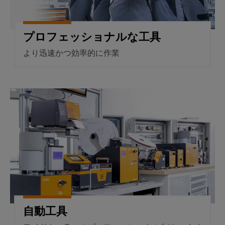
ア
エ
ジ
電
ネ
タ
ル
コ
所
ギ
ル
プロフェッショナルな工具
ン
コ
ー
エ
ト
ン
を
より迅速かつ効率的に作業
ク
活
ロ
ト
用
ス
ー
ロ
し
ペ
ラ
ー
た
自動工具
リ
資
ラ
源
I/O
エ
効
シ
ン
率
ス
ス
産
鉄
テ
業
道
ム
用
鉄
機
道
産
輸
器
業
送
メ
用
に
自動工具
ー
お
イ