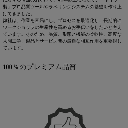
散
ィ
シ
リ
タ
製」プロ品質ツールやラベリングシステムの基盤を作り上
型
ス
ョ
ッ
げてきました。
オ
ン
ト
製
ド
弊社は、作業を容易にし、プロセスを最適化し、長期的に
お
ー
リ
品
よ
ワークショップの生産性を高めるお手伝いをしたいと考え
ス
ト
び
ビ
カ
ています。そのため、品質、形態と機能の柔軟性、高度な
テ
製
メ
ュ
タ
人間工学、製品とサービス間の最適な相互作用を重要視し
ー
品
ー
ー
ています。
ロ
ト
シ
水
シ
グ
リ
ョ
素
ョ
レ
100 % のプレミアム品質
ン
エ
修
ン
ー
ネ
理
ル
エ
IIoT
と
ギ
信
ネ
と
ー
交
号
ル
移
自
換
変
行
ギ
動
部
を
換
ー
化
支
品
器
管
え
の
（ア
る
理
ト
パ
キ