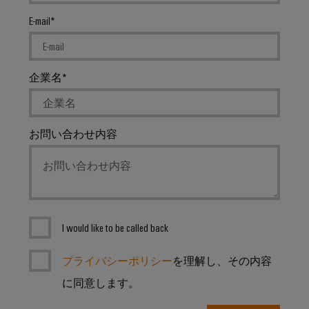
ー
の
未
ト
E-mail
来
ア
へ
ク
送
セ
企業名
電
ス
と
産
配
お問い合わせ内容
業
電
用
現
代
サ
の
ー
エ
ビ
ネ
ル
I would like to be called back
ス
ギ
プ
ー
プライバシーポリシー
を理解し、その内容
ネ
ラ
ッ
ッ
に同意します。
ト
ト
ワ