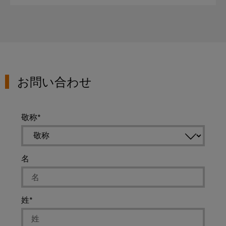
エ
接
ブ
ネ
続
ラ
ソ
ル
リ
ン
ギ
ュ
ド
ー
ー
製
シ
測
ョ
造
お問い合わせ
定
ン
業
従
産
者）
来
業
敬称
電
用
力
AI
実
Weidmüller
名
績
Industrial
あ
AI
る
発
姓
リ
電
技
モ
術