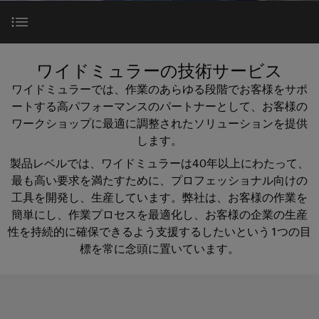
テ
な
器
ー
製
報
ク
姿
に
品
を
ノ
企業
端
特
と
つ
ロ
子
り、
市場の課題
ア
約
ワイドミュラーの技術サービス
い
ジ
ソ
台
セ
店
サポート
て
ワイドミュラーでは、作業のあらゆる段階でお客様をサポ
リ
ー
ン
（一
ュ
メリット
ートする高パフォーマンスのパートナーとして、お客様の
プ
ー
ワ
ブ
般
SNAP
ワークショップに最適に調整されたソリューションを提供
ラ
シ
イ
リ
製
IN
します。
ョ
グ
完璧に一致
ド
サ
品）
ン
接
製品レベルでは、ワイドミュラーは40年以上にわたって、
イ
が
ミ
ー
続
最も高い要求を満たすために、プロフェッショナル向けの
体
ン
販
工具、自動マシン、プリンタ向けの幅
ュ
ビ
技
工具を開発し、生産しています。弊社は、お客様の作業を
験
コ
売
ラ
で
ス
術
簡単にし、作業プロセスを最適化し、お客様の企業の生産
ネ
店
き
ー
性を持続的に確保できるよう支援するしたいという1つの目
右側はワイドミュラー
る
ク
カ
（太
PUSH
と
標を常に念頭に置いています。
3D
タ
ス
陽
IN
の
は
市場の課題
タ
光
世
接
プ
界。
Weidmüller
ム
発
続
リ
175
ケ
電