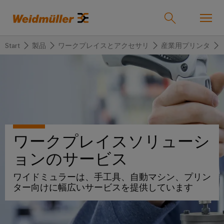
Start
製品
ワークプレイスとアクセサリ
産業用プリンタ
オンラインショップ
Support Center
easyConnect
戻
戻
戻
戻
戻
戻
る
る
る
る
る
る
産業
産
ソ
製
サ
企
サ
業
リ
品
ー
業
ポ
ワークプレイスソリューシ
ュ
ビ
ー
ソリューション
Weidmüller
ー
ス
ト
ョンのサービス
産
ワ
IndustryMatch
シ
業
イ
課
ワイドミュラーは、手工具、自動マシン、プリン
製品
ョ
用
ド
題
カ
代
ター向けに幅広いサービスを提供しています
が
ン
接
ミ
ス
理
具
続
ュ
タ
店
体
サービス
的
機
ラ
ム
情