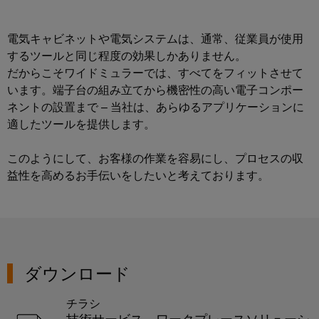
ー
プ
保
シ
ー
フ
ラ
護
ョ
を
電気キャビネットや電気システムは、通常、従業員が使用
ェ
ン
と
ン
見
するツールと同じ程度の効果しかありません。
ー
ト
過
つ
だからこそワイドミュラーでは、すべてをフィットさせて
ス
産
産
電
け
います。端子台の組み立てから機密性の高い電子コンポー
業
業
圧
EDI
ま
ネントの設置まで – 当社は、あらゆるアプリケーションに
用
プ
保
適したツールを提供します。
イ
し
ロ
IoT
護
ン
ょ
セ
このようにして、お客様の作業を容易にし、プロセスの収
ス
タ
う
産
PV
業
益性を高めるお手伝いをしたいと考えております。
ー
業
界
接
フ
向
セ
続
け
イ
ェ
キ
箱
の
ベ
ー
統
ュ
フ
ン
合
ス
リ
ソ
ダウンロード
ィ
ト
テ
リ
ー
と
ュ
ィ
概
チラシ
ー
ル
展
要