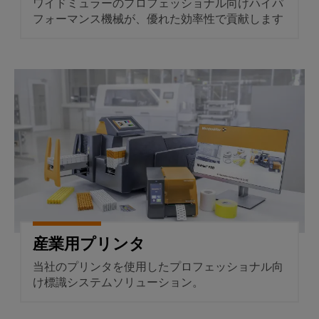
ワイドミュラーのプロフェッショナル向けハイパ
け
カ
ー
る
フォーマンス機械が、優れた効率性で貢献します
気
サ
プ
候
ネ
リ
に
ッ
優
ン
産業用プリンタ
し
ト
ト
い
基
モ
タ
ビ
板
ッ
リ
用
テ
チ
ィ
プ
パ
の
ラ
ネ
た
グ
め
ル
の
イ
最
エ
ン
産業用プリンタ
新
ン
端
か
当社のプリンタを使用したプロフェッショナル向
つ
ジ
子
け標識システムソリューション。
デ
ニ
台
ジ
ア
タ
と