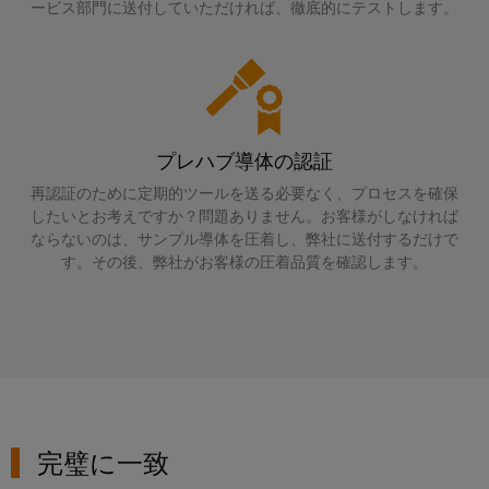
コ
ラ
コ
タ
タ
ービス部門に送付していただければ、徹底的にテストします。
ク
ン
ン
ロ
サ
チ
エ
ピ
サ
グ
ャ
ス
ン
ュ
構
ル
テ
取
築
ク
ー
テ
ナ
の
扱
ロ
テ
ィ
特
ビ
プレハブ導体の認証
説
ー
定
ィ
ン
リ
の
明
ジ
再認証のために定期的ツールを送る必要なく、プロセスを確保
ン
グ
テ
要
したいとお考えですか？問題ありません。お客様がしなければ
書
ャ
グ
と
件
ィ
ならないのは、サンプル導体を圧着し、弊社に送付するだけで
の
に
デ
す。その後、弊社がお客様の圧着品質を確認します。
仕
産
対
シ
ワ
ジ
応
様
業
ス
イ
す
タ
変
用
テ
る
ド
ル
更・
ソ
5G
ム
ミ
エ
リ
販
と
ュ
ュ
ン
シ
売
ー
コ
ラ
ジ
ン
終
シ
ン
ー
ニ
完璧に一致
ョ
グ
了
ポ
ン
ア
ア