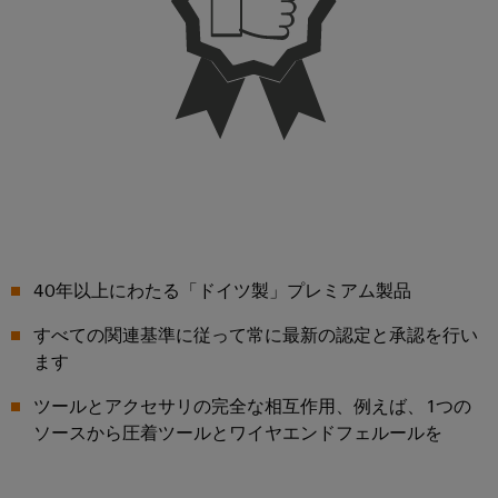
イ
ソ
レ
ー
ー
ソ
テ
リ
ー
ト
ク
レ
ュ
ニ
ナ
ノ
ー
ー
ン
ロ
ー
タ）
ジ
シ
グ
ネ
ー：
と
ョ
コ
ッ
水
測
ン
素
ー
ト
定
ス
ワ
機
IIoT&
用
と
ー
械
オ
ト
ウ
ク
機
ー
ラ
40年以上にわたる「ドイツ製」プレミアム製品
ェ
械
ト
ン
設
IIoT
ビ
すべての関連基準に従って常に最新の認定と承認を行い
備
メ
ス
お
ナ
ます
お
ー
デ
よ
よ
ー
シ
ュ
ツールとアクセサリの完全な相互作用、例えば、1つの
び
び
工
ョ
ソースから圧着ツールとワイヤエンドフェルールを
ー
オ
場
ン
サ
ー
自
オ
ソ
動