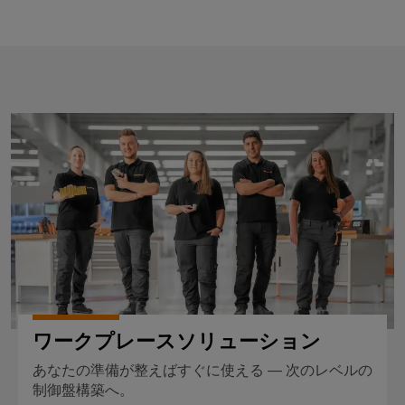
ル
リ
コ
な
ン
ネ
ソ
リ
グ
ク
ュ
ツ
タ
ー
ー
シ
ワークプレースソリューション
PCB
ョ
ル
ン
コ
と
ネ
造
ビ
ク
船
ジ
タ
海
ュ
サ
事
ア
業
ー
ル
界
ビ
向
化
け
ス
ツ
の
ワークプレースソリューション
ー
包
OEM（相
括
ル
あなたの準備が整えばすぐに使える ― 次のレベルの
手
的
制御盤構築へ。
な
先