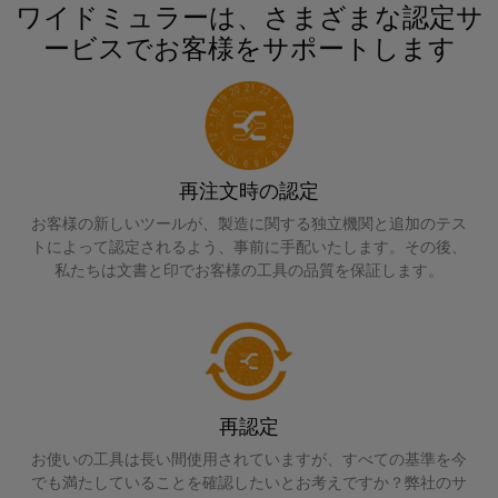
イ
技
100 % のプレミアム品質
ン
ワイドミュラーは、さまざまな認定サ
周
ー
関
ン
術
ト
ービスでお客様をサポートします
年
ブ
連
フ
弊社の目標
基
DC
ル
製
ラ
板
会
マ
ア
品）
ス
用
社
イ
関連製品・ソリューション
セ
ト
プ
概
ク
ン
ラ
ラ
要
ロ
再注文時の認定
日
ブ
ク
お問い合わせ
グ
日
グ
本
お客様の新しいツールが、製造に関する独立機関と追加のテス
リ
チ
イ
本
リ
トによって認定されるよう、事前に手配いたします。その後、
語
ャ
ン
法
私たちは文書と印でお客様の工具の品質を保証します。
Fast
ッ
資
の
端
人
Delivery
ド
料
構
子
サ
築
情
u-
日
台
ー
イ
報
OS
本
と
ビ
ン
と
エ
語
コ
フ
ス
再認定
デ
ラ
ッ
版
ネ
ス
お使いの工具は長い間使用されていますが、すべての基準を今
ー
ジ
カ
ク
ト
でも満たしていることを確認したいとお考えですか？弊社のサ
タ