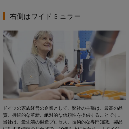
国
レ
ー
ン
ラ
内
ク
ジ
イ
ニ
右側はワイドミュラー
ト
エ
ア
ュ
ネ
ロ
シ
ン
ル
ー
ニ
ス
ギ
ス
ス
ク
ー
テ
ス
ス
PSIRT
ム
ト
レ
と
当
リ
エ
ー
ソ
社
レ
ジ
ン
リ
シ
の
ー
ジ
ス
ュ
パ
モ
ニ
テ
ー
ー
ジ
ム
ア
シ
（ESS）
ト
ュ
リ
対
ョ
ナ
ー
ン
応
ドイツの家族経営の企業として、弊社の主張は、最高の品
ン
ー
ソ
ル
グ
質、持続的な革新、絶対的な信頼性を提供することです。
リ
と
デ
分
当社は、最先端の製造プロセス、技術的な専門知識、製品
ュ
デ
ソ
ー
ー
に対する情熱のおかげで、40年以上にわたり、「ドイツ