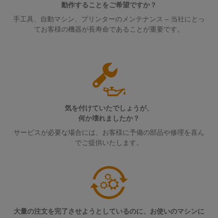
点
シ
動作することをご希望ですか？
フ
要
デ
コ
ョ
ペ
手工具、自動マシン、プリンターのメンテナンス – 当社にとっ
ィ
ジ
ン
ー
ン
マ
てお客様の機器が長寿命であることが重要です。
ジ
ー
タ
ポ
ネ
に
デ
ル
ル
移
ー
ー
ー
動
ド
エ
ネ
ジ
す
タ
る
ン
ン
メ
フ
セ
ジ
ト
ン
ィ
ン
ニ
ト
ー
タ
接
気を付けていたでしょうが、
ア
情
ル
ー
何か壊れましたか？
続
リ
報
ド
デ
ケ
サービスが必要な場合には、お客様に予備の部品や修理を喜ん
ン
お
ー
ワ
でご提供いたします。
ー
タ
グ
よ
イ
セ
ブ
び
ン
ヤ
ワ
ル、
タ
証
リ
イ
パ
ー
明
ン
向
ド
ッ
書
け
グ
ミ
チ
大量の注文を完了させようとしているのに、お使いのマシンに
の