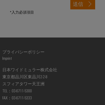
ー
フ
送信
ク
ォ
の
*入力必須項目
ー
安
定
ム
性
easyConnect
と
安
全
性
ワ
水
ー
プライバシーポリシー
処
ク
Imprint
理・
プ
排
レ
日本ワイドミュラー株式会社
水
イ
東京都品川区東品川2-2-8
処
ス
スフィアタワー天王洲
理
と
TEL：03-6711-5300
水
ア
FAX：03-6711-5333
処
ク
理・