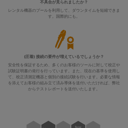
ュ
ケ
ソ
Orange
不具合が見られましたか？
ス
リ
ラ
ー
Mag
レンタル機器のプールを利用して、ダウンタイムを短縮できま
マ
ュ
ー
ブ
す。国際的にも。
|
ー
ー
コ
シ
ル
カ
ト
ョ
ン
と
ス
キ
ン
フ
ケ
タ
と
ャ
製
ィ
ー
マ
ビ
品
グ
ブ
ー
ネ
──
(圧着) 接続の要件が増えているでしょうか？
レ
ル
マ
効
ッ
安全性を保証するため、多くのお客様のツールに対して校正や
率
ー
ガ
ト
試験証明書の発行を行っています。また、現在の基準を使用し
的
PLC
タ
ジ
て、校正済測定機器と個別の接続試験を行います。必要な情報
で、
構
シ
を添えてお客様の組み立て済み導体を送付いただければ、弊社
信
ン
築
PCB
ス
頼
からテストレポートを送付いたします。
性
コ
テ
ワ
ス
が
ネ
ム
イ
マ
高
ク
の
く、
ド
ー
拡
タ
配
ミ
ト
張
サ
線
ュ
性