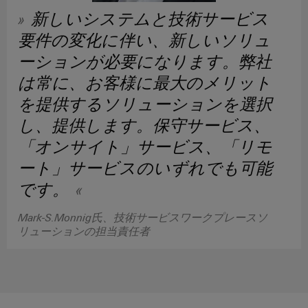
リ
イ
新
グ
新しいシステムと技術サービス
リ
ン
的
レ
テ
な
ー
タ
要件の変化に伴い、新しいソリュ
ー
ク
接
ス
ー
続
ーションが必要になります。弊社
タ
ニ
ソ
フ
は常に、お客様に最大のメリット
カ
ト
リ
ワ
ェ
ュ
ル
レ
を提供するソリューションを選択
ー
ー
ー
サ
ー
し、提供します。保守サービス、
シ
ク
ス
ポ
ド
ョ
プ
「オンサイト」サービス、「リモ
ン
ー
メ
配
レ
ート」サービスのいずれでも可能
ト
デ
電
エ
ー
です。
ィ
ボ
ネ
ス
環
ア
ッ
ル
ソ
境
Mark-S.Monnig氏、技術サービスワークプレースソ
ニ
ク
ギ
リ
リューションの担当責任者
製
ュ
ス
ー
ュ
品
ー
ス
ー
コ
ス
ト
シ
ン
エ
レ
ョ
プ