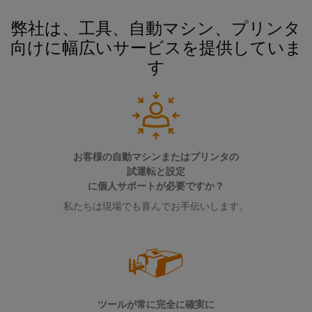
ル
案
ー
カ
リ
ペ
制
内
弊社は、工具、自動マシン、プリンタ
ネ
デ
ン
ア
御
向けに幅広いサービスを提供していま
ン
ミ
グ
イ
盤
ト
す
ー
ー
お
製
接
サ
問
作
ケ
人
続
ネ
い
制
ー
事
技
御
ッ
合
ブ
盤
術
ト
コ
わ
ル
構
の
お客様の自動マシンまたはプリンタの
築
(SPE)
ン
せ
エ
コ
試運転と設定
の
プ
ン
に個人サポートが必要ですか？
課
ン
ラ
題
ト
サ
私たちは現場でも喜んでお手伝いします。
制
に
環
イ
リ
ル
対
御
境
ア
シ
す
テ
盤
方
ン
る
ス
ィ
ソ
お
針
ス
テ
ン
リ
よ
ム
ュ
グ
拠
び
ツールが常に完全に確実に
ー
と
概