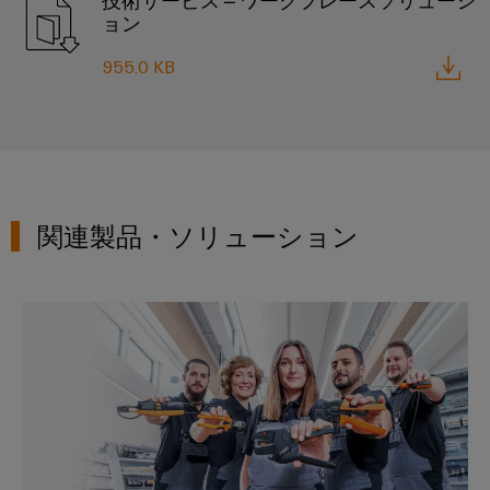
技術サービス – ワークプレースソリューシ
シ
ペ
産
ド
示
ー
ョン
ョ
業
バ
会
ジ
ン
に
に
用
955.0 KB
ス
移
よ
グ
サ
動
分
る
ロ
す
ー
電
安
る
ー
全
ビ
器
な
バ
ス
操
ル
プ
業
フ
関連製品・ソリューション
の
自
ラ
確
ェ
動
ッ
保
ア
化
ト
太
と
プロフェッショナルな工具
と
フ
陽
イ
ソ
ォ
光
ベ
フ
ー
発
ン
ト
ム
電
ト
ウ
easyConnect
太
ェ
デ
陽
発